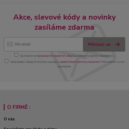
Akce, slevové kódy a novinky
zasíláme zdarma
Přihlásit se
Souhlasím se
zpracováním osobních údajů
za účelem rozesílky newsletteru.
Vaše osobní údaje chráníme v souladu s
podmínkami ochrany soukromí
. Potvrzením s nimi
souhlasíte.
O FIRMĚ :
O nás