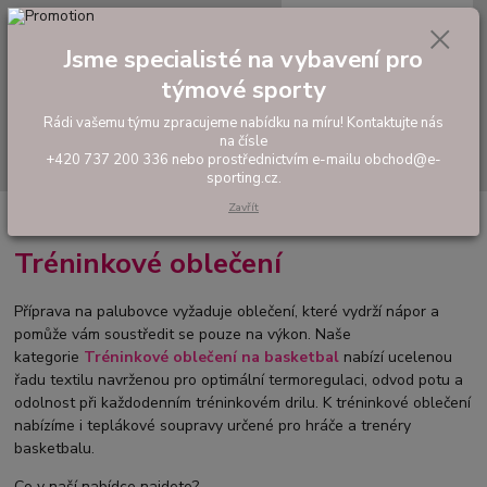
0
ks
tel: +420 737 200 336
CZK
za
0,00 Kč
Pondělí-Pátek: 8 - 17 hodin
Jsme specialisté na vybavení pro
týmové sporty
Menu
Rádi vašemu týmu zpracujeme nabídku na míru! Kontaktujte nás
na čísle
Hledat
+420 737 200 336 nebo prostřednictvím e-mailu obchod@e-
sporting.cz.
Zavřít
Úvod
BASKETBAL
Tréninkové oblečení
Tréninkové oblečení
Příprava na palubovce vyžaduje oblečení, které vydrží nápor a
pomůže vám soustředit se pouze na výkon. Naše
kategorie
Tréninkové oblečení na basketbal
nabízí ucelenou
řadu textilu navrženou pro optimální termoregulaci, odvod potu a
odolnost při každodenním tréninkovém drilu. K tréninkové oblečení
nabízíme i teplákové soupravy určené pro hráče a trenéry
basketbalu.
Co v naší nabídce najdete?