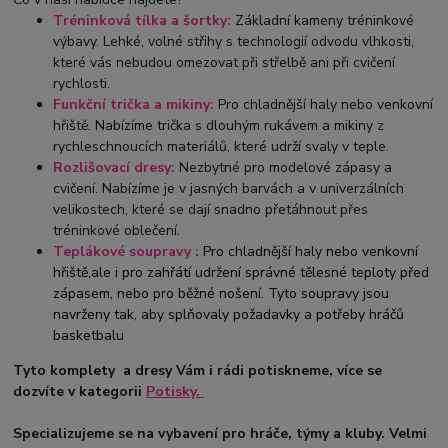
Tréninková tílka a šortky:
Základní kameny tréninkové
výbavy. Lehké, volné střihy s technologií odvodu vlhkosti,
které vás nebudou omezovat při střelbě ani při cvičení
rychlosti.
Funkční trička a mikiny:
Pro chladnější haly nebo venkovní
hřiště. Nabízíme trička s dlouhým rukávem a mikiny z
rychleschnoucích materiálů, které udrží svaly v teple.
Rozlišovací dresy:
Nezbytné pro modelové zápasy a
cvičení. Nabízíme je v jasných barvách a v univerzálních
velikostech, které se dají snadno přetáhnout přes
tréninkové oblečení.
Teplákové soupravy :
Pro chladnější haly nebo venkovní
hřiště,ale i pro zahřátí udržení správné tělesné teploty před
zápasem, nebo pro běžné nošení. Tyto soupravy jsou
navrženy tak, aby splňovaly požadavky a potřeby hráčů
basketbalu
Tyto komplety a dresy Vám i rádi potiskneme, více se
dozvíte v kategorii
Potisky.
Specializujeme se na vybavení pro hráče, týmy a kluby. Velmi