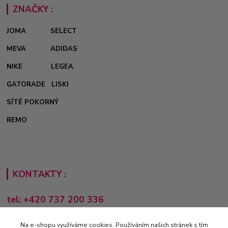
ZNAČKY :
JOMA
SELECT
MEVA
ADIDAS
NIKE
LEGEA
GATORADE
LISKI
SÍTĚ POKORNÝ
REMO
KONTAKTY :
tel: +420 737 200 336
Pondělí-Pátek: 8 - 17 hodin
Na e-shopu využíváme cookies. Používáním našich stránek s tím