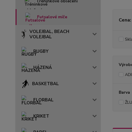
Tréninkové oblečení
Futsalové míče
Cena:
VOLEJBAL, BEACH
VOLEJBAL
Skl
RUGBY
Výrob
HÁZENÁ
AD
BASKETBAL
Barva
FLORBAL
ŽL
KRIKET