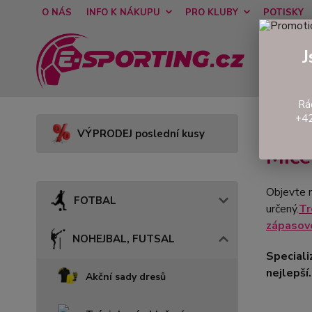
O NÁS
INFO K NÁKUPU
PRO KLUBY
POTISKY
J
Rá
+42
Úvod
VÝPRODEJ poslední kusy
Míče
Objevte n
FOTBAL
určený.
Tr
zápasové
NOHEJBAL, FUTSAL
Speciali
nejlepší
Akční sady dresů