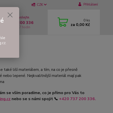
Přihlášení
CZK
 si rady? Zavolejte.
vé
0
ks
 +420 737 200 336
za
0,00 Kč
í-Pátek: 8 - 17 hodin
sle
.cz.
 také liší materiálem, a tím, na co je přesně
é nebo lepené. Nejkvalitnější materiál mají pak
oma
Vám se vším poradíme, co je přímo pro Vás to
ng.cz
nebo se s námi spojit
📞
+420
737 200 336.