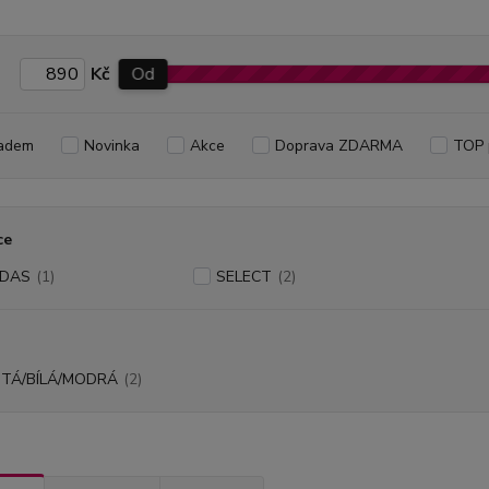
Kč
Od
adem
Novinka
Akce
Doprava ZDARMA
TOP 
ce
IDAS
(1)
SELECT
(2)
UTÁ/BÍLÁ/MODRÁ
(2)