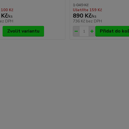
1 049 Kč
 100 Kč
Ušetříte 159 Kč
 Kč
890 Kč
/
ks
/
ks
ez DPH
736 Kč
bez DPH
Zvolit variantu
Přidat do ko