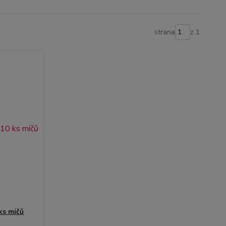
strana
z 1
ks míčů