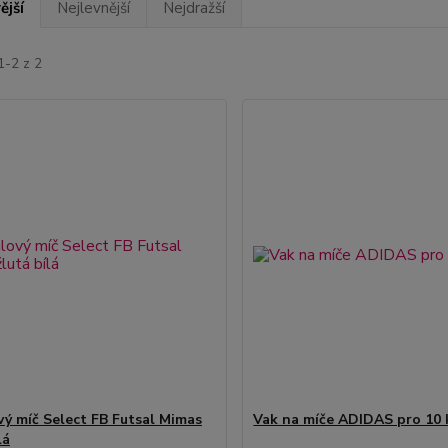
ější
Nejlevnější
Nejdražší
1-2 z 2
vý míč Select FB Futsal Mimas
Vak na míče ADIDAS pro 10 
lá