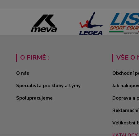
O FIRMĚ :
VŠE O 
O nás
Obchodní p
Specialista pro kluby a týmy
Jak nakupo
Spolupracujeme
Doprava a 
Reklamační
Velikostní 
KATALOGY 