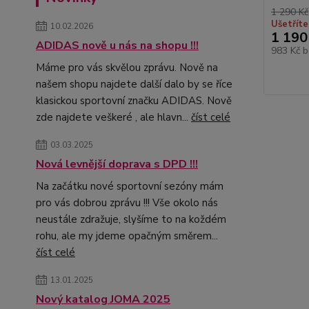
1 290 Kč
Ušetříte
10.02.2026
1 190
ADIDAS nově u nás na shopu !!!
983 Kč
b
Máme pro vás skvělou zprávu. Nově na
našem shopu najdete další dalo by se říce
klasickou sportovní značku ADIDAS. Nově
zde najdete veškeré , ale hlavn...
číst celé
03.03.2025
Nová levnější doprava s DPD !!!
Na začátku nové sportovní sezóny mám
pro vás dobrou zprávu !!! Vše okolo nás
neustále zdražuje, slyšíme to na koždém
rohu, ale my jdeme opačným směrem...
číst celé
13.01.2025
Nový katalog JOMA 2025