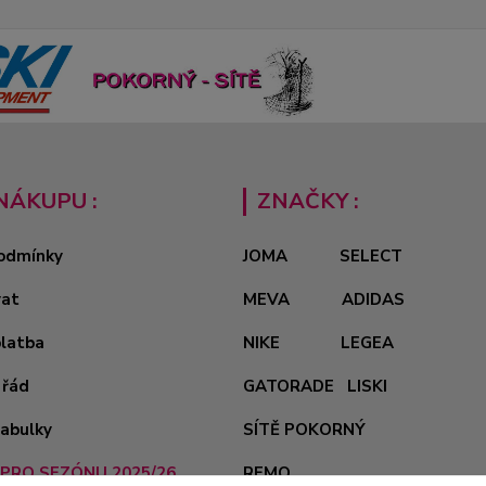
NÁKUPU :
ZNAČKY :
odmínky
JOMA
SELECT
vat
MEVA
ADIDAS
platba
NIKE
LEGEA
 řád
GATORADE
LISKI
tabulky
SÍTĚ POKORNÝ
PRO SEZÓNU 2025/26
REMO