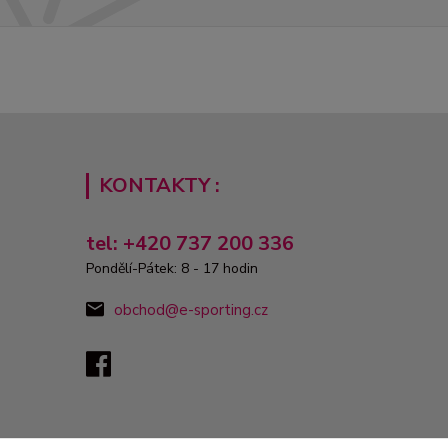
KONTAKTY :
tel: +420 737 200 336
Pondělí-Pátek: 8 - 17 hodin
obchod@e-sporting.cz