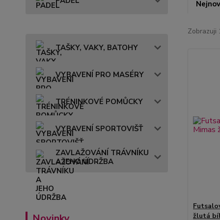
PADEL
Nejnov
Zobrazuji 
TAŠKY, VAKY, BATOHY
VYBAVENÍ PRO MASÉRY
TRÉNINKOVÉ POMŮCKY
VYBAVENÍ SPORTOVIŠŤ
ZAVLAŽOVÁNÍ TRÁVNÍKU
A JEHO ÚDRŽBA
Futsalo
žlutá bí
Novinky