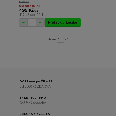
579 Kč
Ušetříte 80 Kč
499 Kč
/
ks
412 Kč
bez DPH
Přidat do košíku
strana
z 1
DOPRAVA po ČR a SR
od 3500 Kč ZDARMA
14 LET NA TRHU
Ověřený prodejce
ZÁRUKA a KVALITA