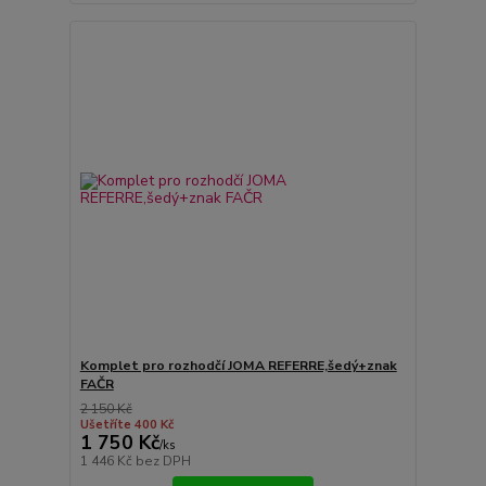
Komplet pro rozhodčí JOMA REFERRE,šedý+znak
FAČR
2 150 Kč
Ušetříte 400 Kč
1 750 Kč
/
ks
1 446 Kč
bez DPH