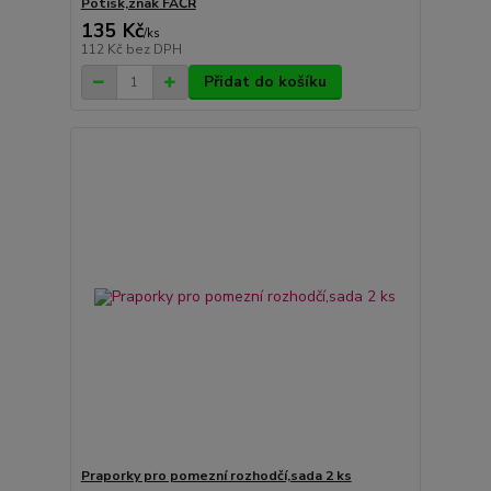
Potisk,znak FAČR
135 Kč
/
ks
112 Kč
bez DPH
Přidat do košíku
Praporky pro pomezní rozhodčí,sada 2 ks