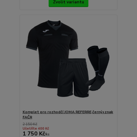
Zvolit variantu
Komplet pro rozhodčí JOMA REFERRE,černý+znak
FAČR
2 150 Kč
Ušetříte 400 Kč
1 750 Kč
/
ks