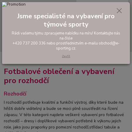
0
ks
tel: +420 737 200 336
CZK
za
0,00 Kč
Pondělí-Pátek: 8 - 17 hodin
Jsme specialisté na vybavení pro
týmové sporty
Menu
Rádi vašemu týmu zpracujeme nabídku na míru! Kontaktujte nás
na čísle
Hledat
+420 737 200 336 nebo prostřednictvím e-mailu obchod@e-
sporting.cz.
Zavřít
Úvod
FOTBAL
Rozhodčí
Fotbalové oblečení a vybavení
pro rozhodčí
Rozhodčí
I rozhodčí potřebuje kvalitní a funkční výstroj, díky které bude na
hřišti dobře viditelný a bude se moci plně soustředit na řízení
zápasu. V této kategorii najdete veškeré vybavení pro fotbalové
rozhodčí – dresy i doplňkové vybavení potřebné k výkonu jejich
role, jako jsou praporky pro pomezní rozhodčí,střídací tabule a