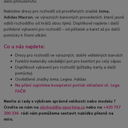
další příslušenství.
Nabízíme dresy pro rozhodčí od prověřených značek
Joma,
Adidas Macron
, ve výrazných barevných provedeních, které jasně
odliší rozhodčího od hráčů obou týmů. Doplňkově najdete i další
potřebné vybavení pro rozhodčí – od píšťalek a karet až po další
pomůcky k řízení utkání.
Co u nás najdete:
Dresy pro rozhodčí ve výrazných, dobře viditelných barvách
Funkční materiály odvádějící pot pro komfort po celý zápas
Doplňkové vybavení pro rozhodčí (píšťalky, karty a další
pomůcky)
Osvědčené značky Joma, Legea, Adidas
Na přání zajistíme kompletní potisk oblečení vč. loga
FAČR
Nevíte si rady s výběrem správné velikosti nebo modelu ?
Ozvěte se nám na
obchod@e-sporting.cz
nebo na
+420 737
200 336
rádi vám pomůžeme sestavit nabídku přesně na
míru.