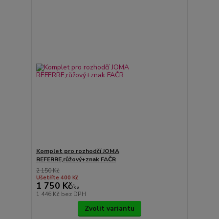
Komplet pro rozhodčí JOMA
REFERRE,růžový+znak FAČR
2 150 Kč
Ušetříte 400 Kč
1 750 Kč
/
ks
1 446 Kč
bez DPH
Zvolit variantu