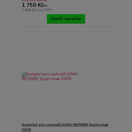
Ušetříte 400 Kč
1 750 Kč
/
ks
1 446 Kč
bez DPH
Zvolit variantu
Komplet pro rozhodčí JOMA REFERRE,žlutý+znak
FAČR