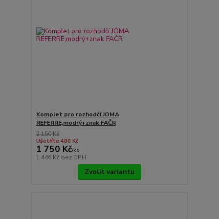
Komplet pro rozhodčí JOMA
REFERRE,modrý+znak FAČR
2 150 Kč
Ušetříte 400 Kč
1 750 Kč
/
ks
1 446 Kč
bez DPH
Zvolit variantu