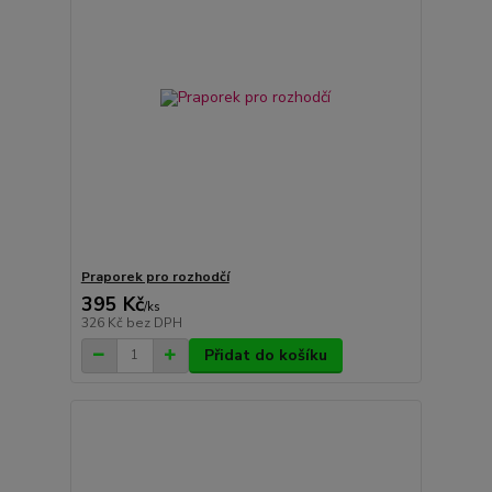
Praporek pro rozhodčí
395 Kč
/
ks
326 Kč
bez DPH
Přidat do košíku