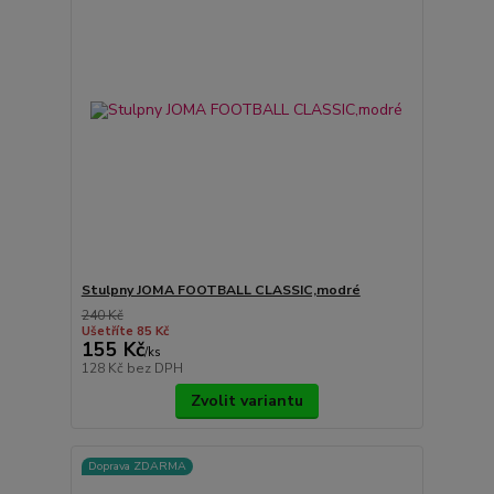
Stulpny JOMA FOOTBALL CLASSIC,modré
240 Kč
Ušetříte 85 Kč
155 Kč
/
ks
128 Kč
bez DPH
Zvolit variantu
Doprava ZDARMA