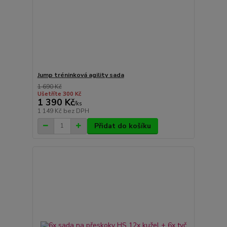
Jump tréninková agility sada
1 690 Kč
Ušetříte 300 Kč
1 390 Kč
/
ks
1 149 Kč
bez DPH
Přidat do košíku