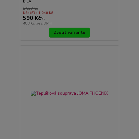
BÍLÁ
1 630 Kč
Ušetříte 1 040 Kč
590 Kč
/
ks
488 Kč
bez DPH
Zvolit variantu