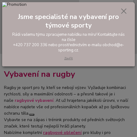
0
ks
tel: +420 737 200 336
CZK
za
0,00 Kč
Pondělí-Pátek: 8 - 17 hodin
Jsme specialisté na vybavení pro
týmové sporty
Menu
Rádi vašemu týmu zpracujeme nabídku na míru! Kontaktujte nás
na čísle
Hledat
+420 737 200 336 nebo prostřednictvím e-mailu obchod@e-
sporting.cz.
Zavřít
Úvod
RUGBY
Vybavení na rugby
Ragby je sport pro ty, kteří se nebojí výzev. Vyžaduje kombinaci
rychlosti, síly a maximální odolnosti – a přesně takové je i
naše
ragbyové vybavení
.
Ať už hrajetena jakékoli úrovni, v naší
nabídce najdete vše od profesionálních kopaček až po špičkovou
ochranu těla.
Vybavte se na zápas i trénink produkty od předních světových
značek, které testují nejlepší hráči planety.
Nabízíme kompletní
ragbyové oblečení
pro kluby i pro