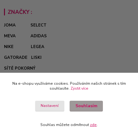
ZNAČKY :
JOMA
SELECT
MEVA
ADIDAS
NIKE
LEGEA
GATORADE
LISKI
SÍTĚ POKORNÝ
REMO
Na e-shopu využíváme cookies. Používáním našich stránek s tím
souhlasíte.
Zjistit více
Souhlasím
Nastavení
KONTAKTY :
Souhlas můžete odmítnout
zde
.
tel: +420 737 200 336
Pondělí-Pátek: 8 - 17 hodin