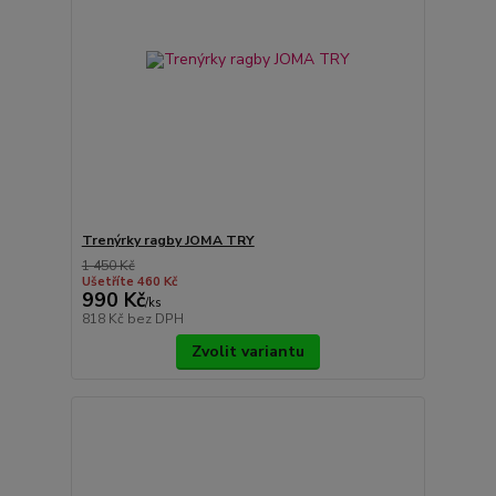
Trenýrky ragby JOMA TRY
1 450 Kč
Ušetříte 460 Kč
990 Kč
/
ks
818 Kč
bez DPH
Zvolit variantu