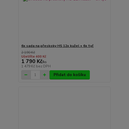
6x sada na přeskoky HS 12x kužel + 6x tyč
2 190 Kč
Ušetříte 400 Kč
1 790 Kč
/
ks
1 479 Kč
bez DPH
Přidat do košíku