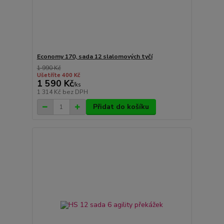
Economy 170, sada 12 slalomových tyčí
1 990 Kč
Ušetříte 400 Kč
1 590 Kč
/
ks
1 314 Kč
bez DPH
Přidat do košíku