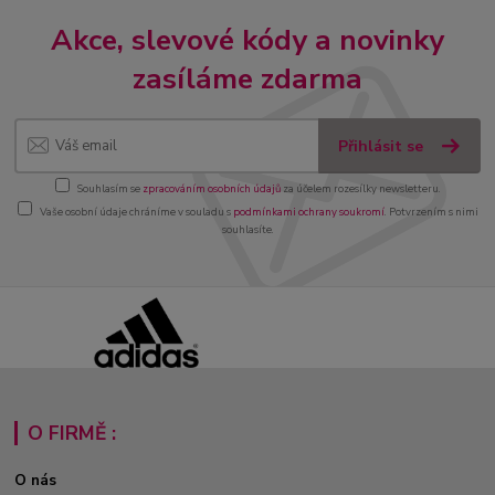
Akce, slevové kódy a novinky
zasíláme zdarma
Přihlásit se
Souhlasím se
zpracováním osobních údajů
za účelem rozesílky newsletteru.
Vaše osobní údaje chráníme v souladu s
podmínkami ochrany soukromí
. Potvrzením s nimi
souhlasíte.
O FIRMĚ :
O nás