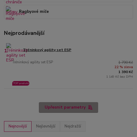
Ragbyové míče
Nejprodávanější
1.
Tréninkový agility set ESP
Tréninkový agility set ESP
1 790 Kč
22 % sleva
1 390 Kč
1 149 Kč bez DPH
TOP produkt
Upřesnit parametry
Nejnovější
Nejlevnější
Nejdražší