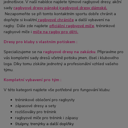
jednotlivce. V naší nabídce najdete týmové ragbyové dresy, akční
sady
ragbyové dresy pánské
i
ragbyové dresy dámské.
Nezapomeňte se při tomto kontaktním sportu dobře chránit a
dopřejte si kvalitní
ragbyové chrániče
a další vybavení na
ragby. Dále zde najdete
oficiální ragbyové míče
,
tréninkové
ragbyové míče i
míče na ragby pro děti.
Dresy pro kluby s vlastním potiskem :
Specializujeme se na
ragbyové
dresy na zakázku
.
Připravíme pro
vás kompletní sady dresů včetně potisku jmen, čísel i klubového
loga. Díky tomu získáte jednotný a profesionální vzhled vašeho
týmu.
Kompletní vybavení pro tým :
V této kategorii najdete vše potřebné pro fungování klubu:
tréninkové oblečení pro ragbysty
zápasové dresy a sety
rozlišováky pro trénink
ragbyové míče pro trénink i zápasy
štulpny, trenýrky a další doplňky