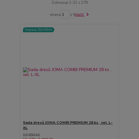
Zobrazuji 1-21 z 179
strana
z 9
další
Doprava ZDARMA
Sada dresů JOMA COMBI PREMIUM 28 ks , vel. L-
XL
19 990 Kč