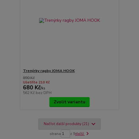
Trenýrky ragby JOMA HOOK
890 Kč
Ušetříte 210 Kč
680 Kč
/
ks
562 Kč
bez DPH
Zvolit variantu
Načíst další produkty (21)
strana
z 9
další