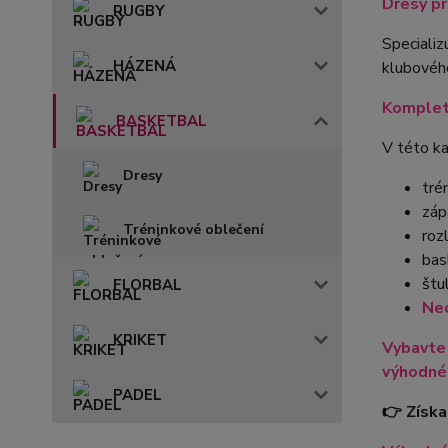
Dresy pr
RUGBY
Speciali
HÁZENÁ
klubového
Kompletn
BASKETBAL
V této ka
Dresy
tré
záp
Tréninkové oblečení
roz
bas
štu
FLORBAL
Nec
KRIKET
Vybavte 
výhodné 
PADEL
👉 Získa