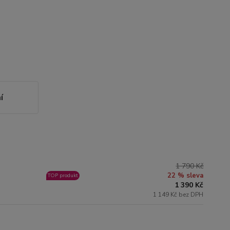
í
1 790 Kč
22 % sleva
TOP produkt
1 390 Kč
1 149 Kč bez DPH