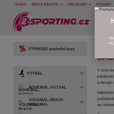
O NÁS
INFO K NÁKUPU
PRO KLUBY
POTISKY
J
Rá
+42
Úvod
VÝPRODEJ poslední kusy
BAS
V této ka
FOTBAL
palubovky
a design 
NOHEJBAL, FUTSAL
Nabízíme 
požadavk
VOLEJBAL, BEACH
VOLEJBAL
ani tréni