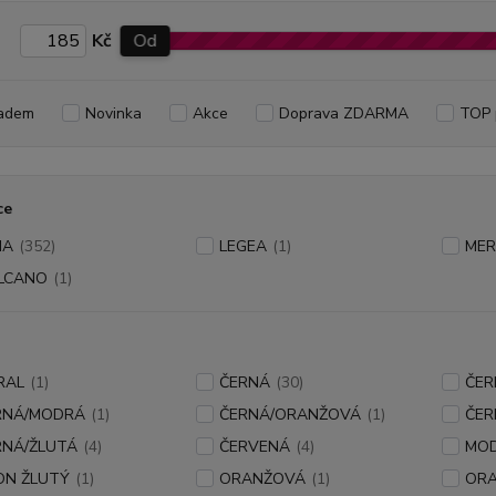
Kč
Od
adem
Novinka
Akce
Doprava ZDARMA
TOP 
ce
MA
(352)
LEGEA
(1)
ME
LCANO
(1)
RAL
(1)
ČERNÁ
(30)
ČER
RNÁ/MODRÁ
(1)
ČERNÁ/ORANŽOVÁ
(1)
ČER
RNÁ/ŽLUTÁ
(4)
ČERVENÁ
(4)
MO
ON ŽLUTÝ
(1)
ORANŽOVÁ
(1)
ORA