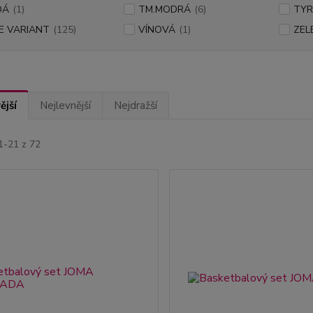
DÁ
(1)
TM.MODRÁ
(6)
TYR
E VARIANT
(125)
VÍNOVÁ
(1)
ZEL
ější
Nejlevnější
Nejdražší
1-21 z 72