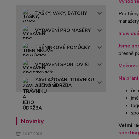
Výhodné 
TAŠKY, VAKY, BATOHY
Pro týmy
manažery 
VYBAVENÍ PRO MASÉRY
Individu
Jsme spe
TRÉNINKOVÉ POMŮCKY
přesně po
VYBAVENÍ SPORTOVIŠŤ
Možnost
Na přání
ZAVLAŽOVÁNÍ TRÁVNÍKU
A JEHO ÚDRŽBA
čísl
jmé
log
spo
Novinky
Velmi rá
sporting
10.02.2026