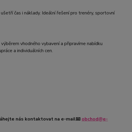
šetří čas i náklady. Ideální řešení pro trenéry, sportovní
výběrem vhodného vybavení a připravíme nabídku
áce a individuálních cen.
váhejte nás kontaktovat na e-mail
📧
obchod@e-