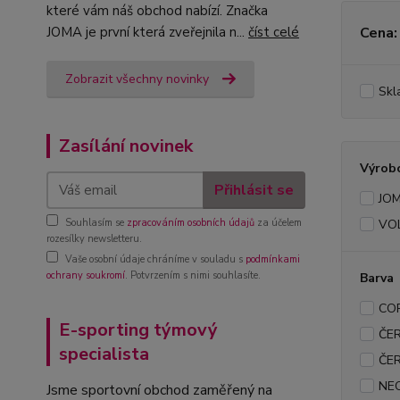
které vám náš obchod nabízí. Značka
JOMA je první která zveřejnila n...
číst celé
Cena:
Zobrazit všechny novinky
Skl
Zasílání novinek
Výrob
Přihlásit se
JO
Souhlasím se
zpracováním osobních údajů
za účelem
VO
rozesílky newsletteru.
Vaše osobní údaje chráníme v souladu s
podmínkami
ochrany soukromí
. Potvrzením s nimi souhlasíte.
Barva
CO
E-sporting týmový
ČE
specialista
ČE
NE
Jsme sportovní obchod zaměřený na