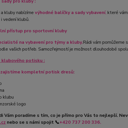
sady pro kluby :
 a kluby nabízíme
výhodné balíčky a sady vybavení
,
které vám u
i vedení klubů.
ální přístup pro sportovní kluby
cialisté na vybavení pro týmy a kluby.
Rádi vám pomůžeme s 
dle vašich potřeb. Samozřejmostí je možnost dlouhodobé spolupr
 klubového potisku :
 zajistíme kompletní potisk dresů:
o
na
o klubu
nzorské logo
di Vám poradíme s tím, co je přímo pro Vás to nejlepší. Ne
.cz
nebo se s námi spojit
📞
+420
737 200 336.