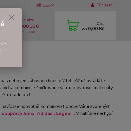
Přihlášení
CZK
 si rady? Zavolejte.
vé
0
ks
 +420 737 200 336
za
0,00 Kč
í-Pátek: 8 - 17 hodin
sle
.cz.
pas nebo jen zábavnou hru s přáteli. Ať už ovládáte
bídka kombinuje špičkovou kvalitu, inovativní materiály
 Gatorade atd...
k navíc lze libovolně kombinovat podle Vámi zvolených
soupravy Joma, Adidas , Legea ...
V nabídce nechybí