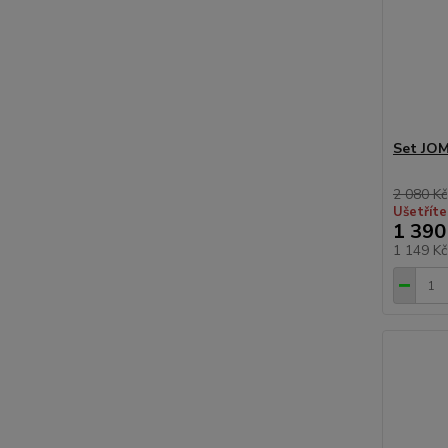
Set JO
2 080 Kč
Ušetříte
1 390
1 149 K