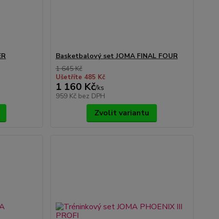
ER
Basketbalový set JOMA FINAL FOUR
1 645 Kč
Ušetříte 485 Kč
1 160 Kč
/
ks
959 Kč
bez DPH
Zvolit variantu