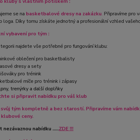
o kluby s vlastním potiskem :
zujeme se na
basketbalové dresy na zakázku
.
Připravíme pro v
 loga. Díky tomu získáte jednotný a profesionální vzhled vašeh
í vybavení pro tým :
tegorii najdete vše potřebné pro fungování klubu:
ninkové oblečení pro basketbalisty
asové dresy a sety
lišováky pro trénink
ketbalové míče pro trénink i zápasy
lpny, trenýrky a další doplňky
hte si připravit nabídku pro váš klub
svůj tým kompletně a bez starostí. Připravíme vám nabídku 
klubové ceny.
t nezávaznou nabídku .....
ZDE !!!