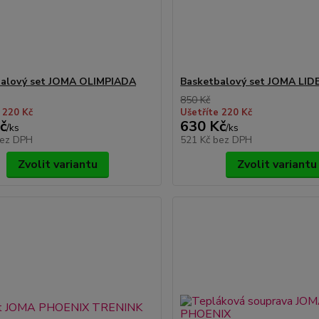
balový set JOMA OLIMPIADA
Basketbalový set JOMA LID
850 Kč
 220 Kč
Ušetříte 220 Kč
č
630 Kč
/
ks
/
ks
ez DPH
521 Kč
bez DPH
Zvolit variantu
Zvolit variantu