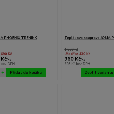
MA PHOENIX TRENINK
Tepláková souprava JOMA 
1 390 Kč
 690 Kč
Ušetříte 430 Kč
 Kč
960 Kč
/
ks
/
ks
č
bez DPH
793 Kč
bez DPH
Přidat do košíku
Zvolit variantu