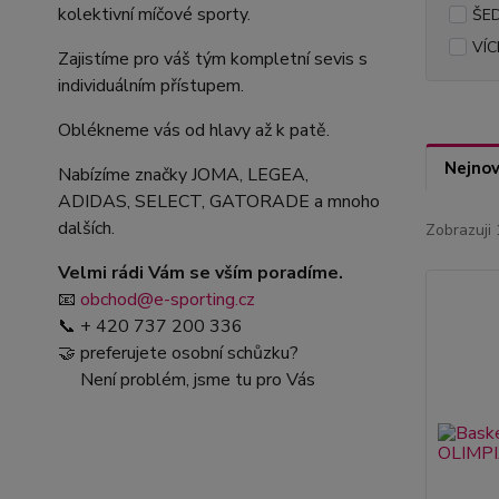
kolektivní míčové sporty.
ŠE
VÍC
Zajistíme pro váš tým kompletní sevis s
individuálním přístupem.
Oblékneme vás od hlavy až k patě.
Nejnov
Nabízíme značky JOMA, LEGEA,
ADIDAS, SELECT, GATORADE a mnoho
dalších.
Zobrazuji 
Velmi rádi Vám se vším poradíme.
📧
obchod@e-sporting.cz
📞 + 420 737 200 336
🤝 preferujete osobní schůzku?
Není problém, jsme tu pro Vás