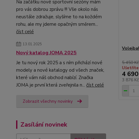
Na začátku nové sportovní sezóny mám
pro vás dobrou zprávu !!! Vše okolo nás
neustále zdražuje, slyšíme to na koždém
rohu, ale my jdeme opačným směrem...
číst celé
13.01.2025
Volejba
Nový katalog JOMA 2025
Je tu nový rok 2025 a s ním přichází nové
5 450 Kč
Ušetříte
modely a nové katalogy od všech značek,
4 690
které vám náš obchod nabízí. Značka
3 876 K
JOMA je první která zveřejnila n...
číst celé
Zobrazit všechny novinky
Zasílání novinek