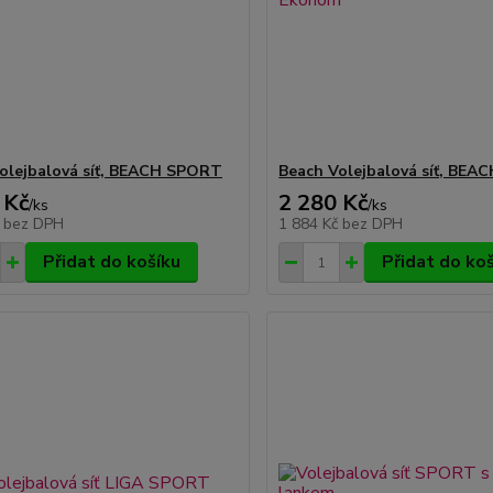
olejbalová síť, BEACH SPORT
Beach Volejbalová síť, BEA
 Kč
2 280 Kč
/
ks
/
ks
č
bez DPH
1 884 Kč
bez DPH
Přidat do košíku
Přidat do ko