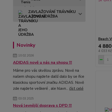
ZAVLAŽOVÁNÍ TRÁVNÍKU
A JEHO ÚDRŽBA
Beach V
Novinky
4 880
4 033 K
10.02.2026
ADIDAS nově u nás na shopu !!!
Máme pro vás skvělou zprávu. Nově na
našem shopu najdete další dalo by se říce
klasickou sportovní značku ADIDAS. Nově
zde najdete veškeré , ale hlavn...
číst celé
03.03.2025
Nová levnější doprava s DPD !!!