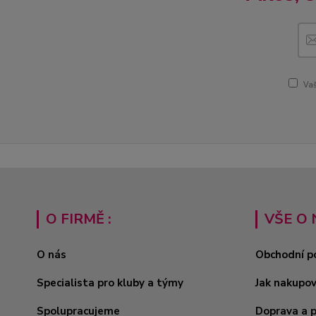
Vaš
O FIRMĚ :
VŠE O 
O nás
Obchodní p
Specialista pro kluby a týmy
Jak nakupo
Spolupracujeme
Doprava a 