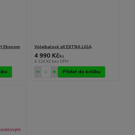
CH Ekonom
Volejbalová síť EXTRA LIGA
4 990 Kč
/
ks
4 124 Kč
bez DPH
šíku
Přidat do košíku