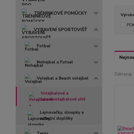
TRÉNINKOVÉ POMŮCKY
Výrob
PO
VYBAVENÍ SPORTOVIŠŤ
Fotbal
Nejnov
Nohejbal a Futsal
Zobrazuji 
Volejbal a Beach volejbal
Volejbalové a
beachvolejbalové sítě
Lajnovačky, sloupky a
ostatní doplňky
Tenis