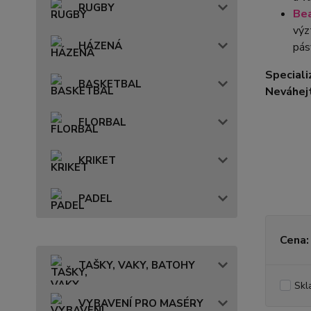
RUGBY
Bea
výz
HÁZENÁ
pás
Speciali
BASKETBAL
Neváhej
FLORBAL
KRIKET
PADEL
Cena:
TAŠKY, VAKY, BATOHY
Skl
VYBAVENÍ PRO MASÉRY