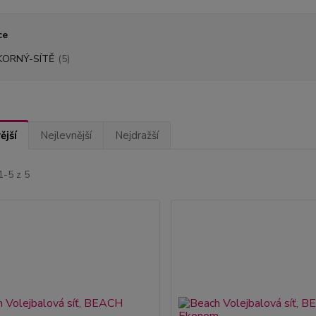
ce
KORNÝ-SÍTĚ
(5)
ější
Nejlevnější
Nejdražší
1-5 z 5