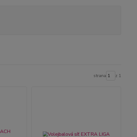
strana
z 1