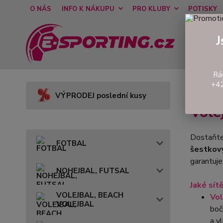
O NÁS
INFO K NÁKUPU
PRO KLUBY
POTISKY
J
Rá
+42
Úvod
VÝPRODEJ poslední kusy
Vole
Dostaňte 
FOTBAL
šestkový
garantuje
NOHEJBAL, FUTSAL
Jaké sít
VOLEJBAL, BEACH
Vol
VOLEJBAL
boč
a v