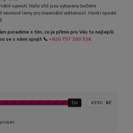
ální vypnutí. Naše sítě jsou vybaveny bočními
 neonové lemy pro maximální viditelnost. Horní i spodní
ě.
ám poradíme s tím, co je přímo pro Vás to nejlepší.
o se s námi spojit
📞
+420
737 200 336.
Do
Kč
produkt