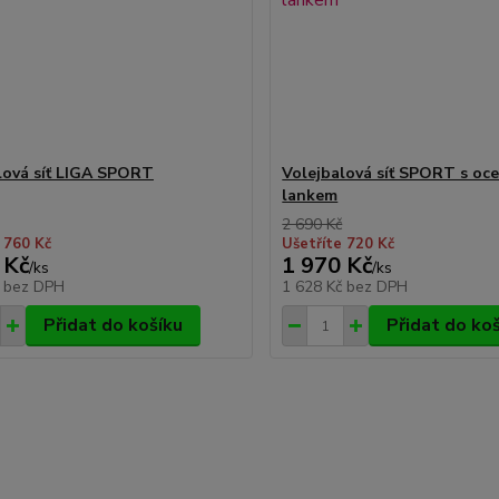
lová síť LIGA SPORT
Volejbalová síť SPORT s oc
lankem
2 690 Kč
 760 Kč
Ušetříte 720 Kč
 Kč
1 970 Kč
/
ks
/
ks
č
bez DPH
1 628 Kč
bez DPH
Přidat do košíku
Přidat do ko