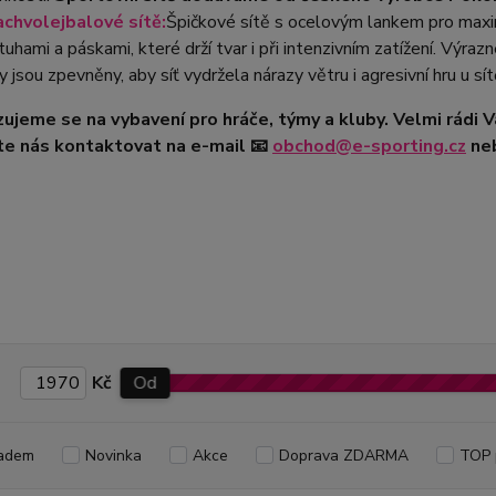
chvolejbalové sítě:
Špičkové sítě s ocelovým lankem pro maxim
tuhami a páskami, které drží tvar i při intenzivním zatížení.
Výrazné
y jsou zpevněny, aby síť vydržela nárazy větru i agresivní hru u sít
zujeme se na vybavení pro hráče, týmy a kluby. Velmi rádi V
te nás kontaktovat na e-mail
📧
obchod@e-sporting.cz
neb
Kč
Od
adem
Novinka
Akce
Doprava ZDARMA
TOP 