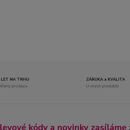
 LET NA TRHU
ZÁRUKA a KVALITA
ěřený prodejce
U všech produktů
slevové kódy a novinky zasíláme