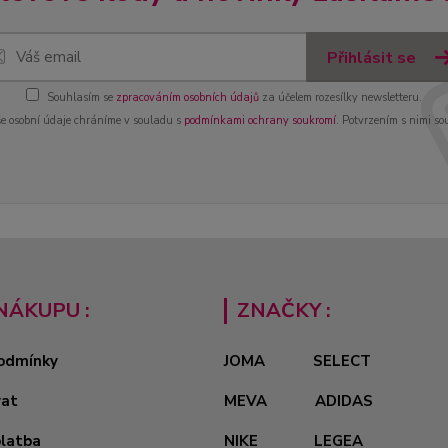
Přihlásit se
Souhlasím se
zpracováním osobních údajů
za účelem rozesílky newsletteru.
e osobní údaje chráníme v souladu s
podmínkami ochrany soukromí
. Potvrzením s nimi so
NÁKUPU :
ZNAČKY :
odmínky
JOMA
SELECT
vat
MEVA
ADIDAS
platba
NIKE
LEGEA