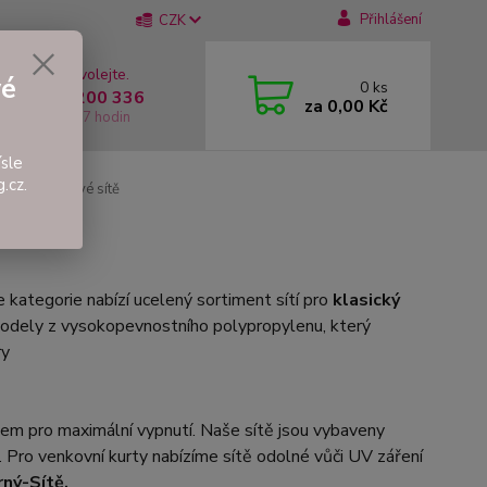
Přihlášení
CZK
 si rady? Zavolejte.
vé
0
ks
 +420 737 200 336
za
0,00 Kč
í-Pátek: 8 - 17 hodin
sle
.cz.
chvolejbalové sítě
 kategorie nabízí ucelený sortiment sítí pro
klasický
 modely z vysokopevnostního polypropylenu, který
ry
em pro maximální vypnutí. Naše sítě jsou vybaveny
ní. Pro venkovní kurty nabízíme sítě odolné vůči UV záření
rný-Sítě.