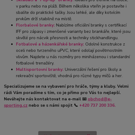
v parku nebo na pláži. Během několika vteřin je postavíte i
sbalíte do praktické tašky. Jsou lehké, ale díky kotvícím
prvkům drží stabilně na místě.
Florbalové branky:
Nabízíme oficiální branky s certifikací
IFF pro zápasy i zmenšené varianty bez brankáře, které jsou
skvělé pro nácvik přesnosti a techniky stickhandlingu.
Fotbalové a házenkářské branky:
Odolné konstrukce z
oceli nebo tvrzeného uPVC, které odolají povětrnostním
vlivům. Najdete u nás rozměry pro miniházenou i standardní
fotbalové trenažéry.
Multisportovní branky:
Univerzální řešení pro školy a
rekreační sportoviště, vhodná pro různé typy míčů a her.
Specializujeme se na vybavení pro hráče, týmy a kluby. Velmi
rádi Vám poradíme s tím, co je přímo pro Vás to nejlepší.
Neváhejte nás kontaktovat na e-mail
📧
obchod@e-
sporting.cz
nebo se s námi spojit
📞
+420
737 200 336.