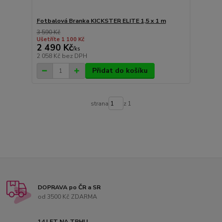
Fotbalová Branka KICKSTER ELITE 1,5 x 1 m
3 590 Kč
Ušetříte 1 100 Kč
2 490 Kč
/
ks
2 058 Kč
bez DPH
Přidat do košíku
strana
z 1
DOPRAVA po ČR a SR
od 3500 Kč ZDARMA
14 LET NA TRHU