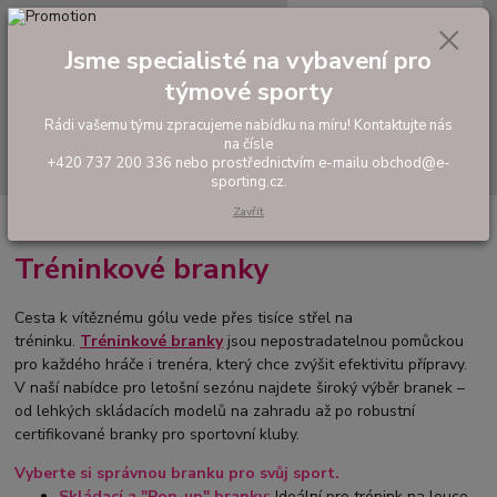
0
ks
tel: +420 737 200 336
CZK
za
0,00 Kč
Pondělí-Pátek: 8 - 17 hodin
Jsme specialisté na vybavení pro
týmové sporty
Menu
Rádi vašemu týmu zpracujeme nabídku na míru! Kontaktujte nás
na čísle
Hledat
+420 737 200 336 nebo prostřednictvím e-mailu obchod@e-
sporting.cz.
Zavřít
Úvod
TRÉNINKOVÉ POMŮCKY
Tréninkové branky
Tréninkové branky
Cesta k vítěznému gólu vede přes tisíce střel na
tréninku.
Tréninkové branky
jsou nepostradatelnou pomůckou
pro každého hráče i trenéra, který chce zvýšit efektivitu přípravy.
V naší nabídce pro letošní sezónu najdete široký výběr branek –
od lehkých skládacích modelů na zahradu až po robustní
certifikované branky pro sportovní kluby.
Vyberte si správnou branku pro svůj sport.
Skládací a "Pop-up" branky:
Ideální pro trénink na louce,