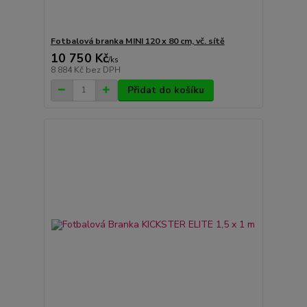
Fotbalová branka MINI 120 x 80 cm, vč. sítě
10 750 Kč
/
ks
8 884 Kč
bez DPH
Přidat do košíku