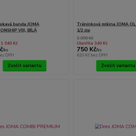
okavá bunda JOMA
Tréninková mikina JOMA O
NSHIP VIII, BÍLÁ
1/2 zip
1 090 Kč
 1 040 Kč
Ušetříte 340 Kč
č
750 Kč
/
ks
/
ks
ez DPH
620 Kč
bez DPH
Zvolit variantu
Zvolit variantu