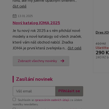
rohu, ale my jdeme opačným směrem...
číst celé
13.01.2025
Nový katalog JOMA 2025
Je tu nový rok 2025 a s ním přichází nové
Dres J
modely a nové katalogy od všech značek,
které vám náš obchod nabízí. Značka
410 Kč
JOMA je první která zveřejnila n...
číst celé
Ušetříte
290 K
240 Kč
b
Zobrazit všechny novinky
Zasílání novinek
Přihlásit se
Souhlasím se
zpracováním osobních údajů
za účelem
rozesílky newsletteru.