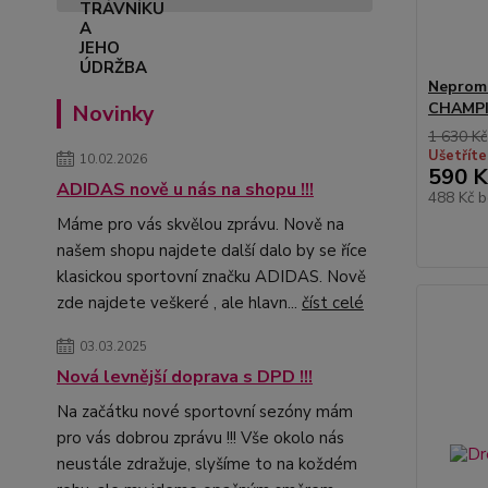
Neprom
CHAMPIO
Novinky
1 630 Kč
Ušetříte
10.02.2026
590 K
ADIDAS nově u nás na shopu !!!
488 Kč
b
Máme pro vás skvělou zprávu. Nově na
našem shopu najdete další dalo by se říce
klasickou sportovní značku ADIDAS. Nově
zde najdete veškeré , ale hlavn...
číst celé
03.03.2025
Nová levnější doprava s DPD !!!
Na začátku nové sportovní sezóny mám
pro vás dobrou zprávu !!! Vše okolo nás
neustále zdražuje, slyšíme to na koždém