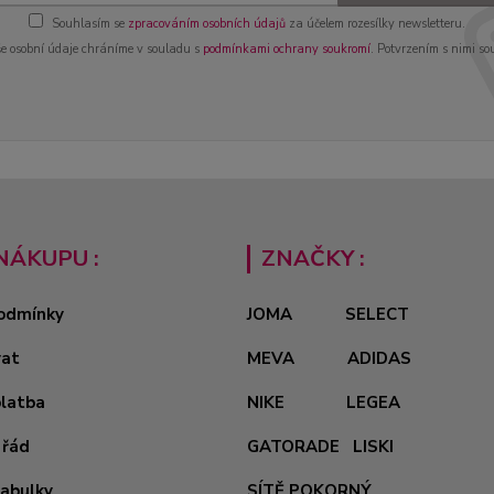
Souhlasím se
zpracováním osobních údajů
za účelem rozesílky newsletteru.
e osobní údaje chráníme v souladu s
podmínkami ochrany soukromí
. Potvrzením s nimi so
NÁKUPU :
ZNAČKY :
odmínky
JOMA
SELECT
vat
MEVA
ADIDAS
platba
NIKE
LEGEA
 řád
GATORADE
LISKI
tabulky
SÍTĚ POKORNÝ