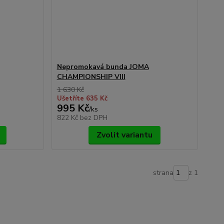
Nepromokavá bunda JOMA
CHAMPIONSHIP VIII
1 630 Kč
Ušetříte 635 Kč
995 Kč
/
ks
822 Kč
bez DPH
Zvolit variantu
strana
z 1