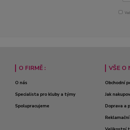
Vaš
O FIRMĚ :
VŠE O 
O nás
Obchodní p
Specialista pro kluby a týmy
Jak nakupo
Spolupracujeme
Doprava a 
Reklamační
Velikostní 