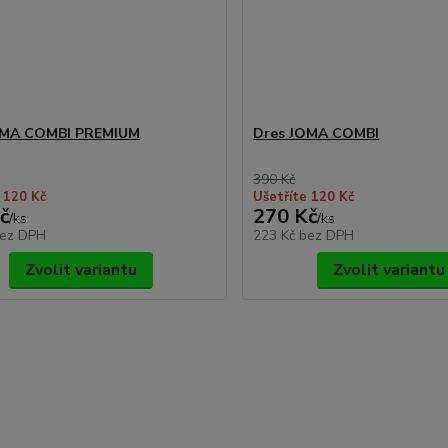
OMA COMBI PREMIUM
Dres JOMA COMBI
390 Kč
 120 Kč
Ušetříte 120 Kč
č
270 Kč
/
ks
/
ks
ez DPH
223 Kč
bez DPH
Zvolit variantu
Zvolit variantu