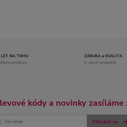
 LET NA TRHU
ZÁRUKA a KVALITA
ěřený prodejce
U všech produktů
slevové kódy a novinky zasíláme
Přihlásit se