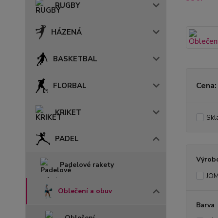
RUGBY
HÁZENÁ
BASKETBAL
Cena:
FLORBAL
KRIKET
Skl
PADEL
Výrob
Padelové rakety
JO
Oblečení a obuv
Barva
Oblečení