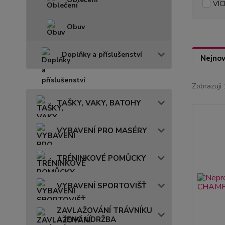
VÍC
Obuv
Doplňky a příslušenství
Nejnov
Zobrazuji 
TAŠKY, VAKY, BATOHY
VYBAVENÍ PRO MASÉRY
TRÉNINKOVÉ POMŮCKY
VYBAVENÍ SPORTOVIŠŤ
ZAVLAŽOVÁNÍ TRÁVNÍKU
A JEHO ÚDRŽBA