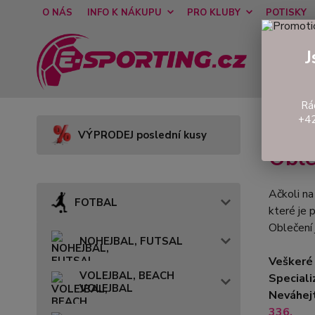
O NÁS
INFO K NÁKUPU
PRO KLUBY
POTISKY
J
Rá
+42
Úvod
VÝPRODEJ poslední kusy
Oble
Ačkoli n
FOTBAL
které je 
Oblečení 
NOHEJBAL, FUTSAL
Veškeré 
VOLEJBAL, BEACH
Speciali
VOLEJBAL
Neváhejt
336.