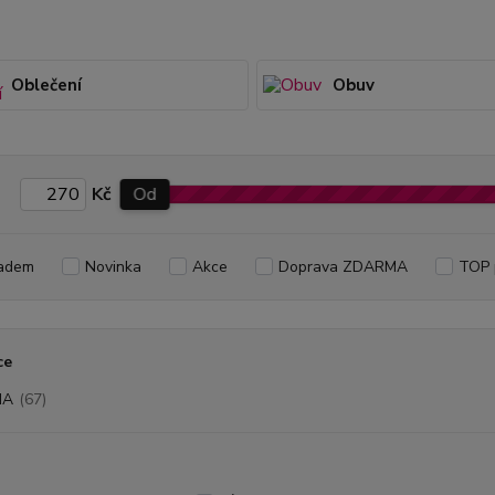
Oblečení
Obuv
Kč
Od
adem
Novinka
Akce
Doprava ZDARMA
TOP 
ce
MA
(67)