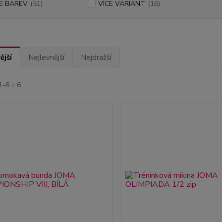
E BAREV
(51)
VÍCE VARIANT
(16)
ější
Nejlevnější
Nejdražší
1-6 z 6