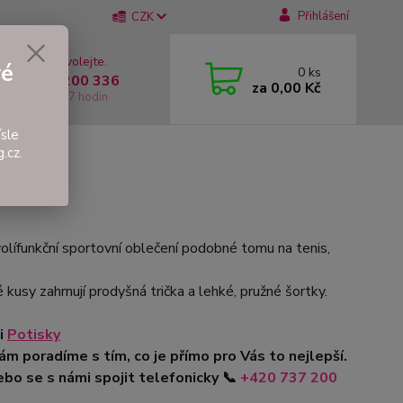
Přihlášení
CZK
 si rady? Zavolejte.
vé
0
ks
 +420 737 200 336
za
0,00 Kč
í-Pátek: 8 - 17 hodin
sle
.cz.
olífunkční sportovní oblečení podobné tomu na tenis,
 kusy zahrnují prodyšná trička a lehké, pružné šortky.
ii
Potisky
ám poradíme s tím, co je přímo pro Vás to nejlepší.
bo se s námi spojit telefonicky 📞
+420 737 200