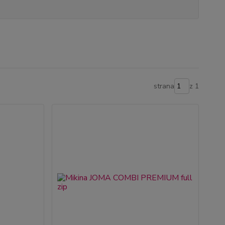
strana
z 1