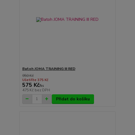
Batoh JOMA TRAINING III RED
950 Kč
Ušetříte 375 Kč
575 Kč
/
ks
475 Kč
bez DPH
Přidat do košíku