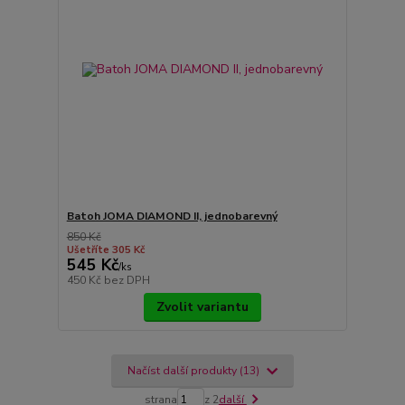
Batoh JOMA DIAMOND II, jednobarevný
850 Kč
Ušetříte 305 Kč
545 Kč
/
ks
450 Kč
bez DPH
Zvolit variantu
Načíst další produkty (13)
strana
z 2
další