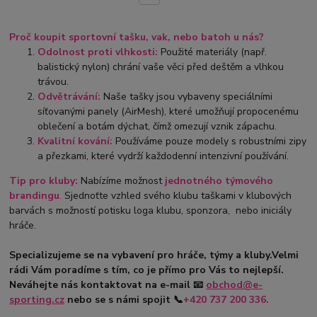
Proč koupit sportovní tašku, vak, nebo batoh u nás?
Odolnost proti vlhkosti:
Použité materiály (např.
balistický nylon) chrání vaše věci před deštěm a vlhkou
trávou.
Odvětrávání:
Naše tašky jsou vybaveny speciálními
síťovanými panely (AirMesh), které umožňují propocenému
oblečení a botám dýchat, čímž omezují vznik zápachu.
Kvalitní kování:
Používáme pouze modely s robustními zipy
a přezkami, které vydrží každodenní intenzivní používání.
Tip pro kluby:
Nabízíme možnost
jednotného týmového
brandingu
.
Sjednoťte vzhled svého klubu taškami v klubových
barvách s možností potisku loga klubu, sponzora, nebo iniciály
hráče.
Specializujeme se na vybavení pro hráče, týmy a kluby.
Velmi
rádi Vám poradíme s tím, co je přímo pro Vás to nejlepší.
Neváhejte nás kontaktovat na e-mail
📧
obchod@e-
sporting.cz
nebo se s námi spojit
📞
+420
737 200 336.