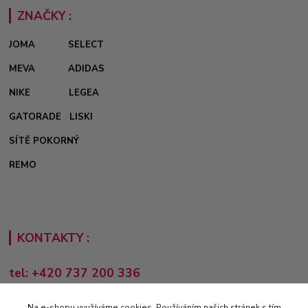
ZNAČKY :
JOMA
SELECT
MEVA
ADIDAS
NIKE
LEGEA
GATORADE
LISKI
SÍTĚ POKORNÝ
REMO
KONTAKTY :
tel: +420 737 200 336
Pondělí-Pátek: 8 - 17 hodin
Na e-shopu využíváme cookies. Používáním našich stránek s tím