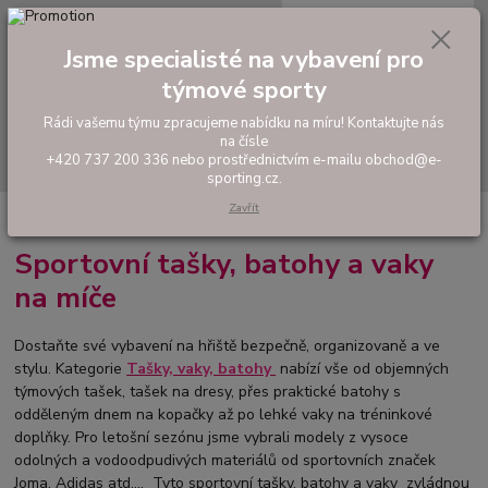
0
ks
tel: +420 737 200 336
CZK
za
0,00 Kč
Pondělí-Pátek: 8 - 17 hodin
Jsme specialisté na vybavení pro
týmové sporty
Menu
Rádi vašemu týmu zpracujeme nabídku na míru! Kontaktujte nás
na čísle
Hledat
+420 737 200 336 nebo prostřednictvím e-mailu obchod@e-
sporting.cz.
Zavřít
Úvod
TAŠKY, VAKY, BATOHY
Sportovní tašky, batohy a vaky
na míče
Dostaňte své vybavení na hřiště bezpečně, organizovaně a ve
stylu. Kategorie
Tašky, vaky, batohy
nabízí vše od objemných
týmových tašek, tašek na dresy, přes praktické batohy s
odděleným dnem na kopačky až po lehké vaky na tréninkové
doplňky. Pro letošní sezónu jsme vybrali modely z vysoce
odolných a vodoodpudivých materiálů od sportovních značek
Joma, Adidas atd.... Tyto sportovní tašky, batohy a vaky zvládnou