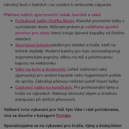
náročný život v šatnách i na cestách k venkovním zápasům.
Přehled našich sportovních tašek, batohů a vaků:
Fotbalové tašky (Duffle Bags):
Klasické prostorné tašky s
vyztuženým dnem. Klíčovým prvkem je
oddělený spodní
prostor pro obuv
, který izoluje špinavé kopačky od čistého
oblečení.
Sportovní batohy:
Ideální pro mládež a hráče, kteří na
trénink dojíždějí. Moderní batohy pro tuto sezonudisponují
ergonomickými popruhy, síťkou na míč a polstrovanou
kapsou na elektroniku.
Vaky na boty a drobnosti:
Lehké stahovací vaky
(gymsacky) pro uložení kopaček nebo hygienických potřeb
do sprchy. Zabraňují přenosu nečistot uvnitř hlavní tašky.
Cestovní tašky na kolečkách:
Pro profesionální týmy a
hráče na výjezdech. Nabízejí obrovský objem a snadnou
manipulaci při delších přesunech.
Veškeré toto vybavení pro Váš tým Vám i rádi potiskneme,
více se dozvíte v kategorii
Potisky
Specializujeme se na vybavení pro hráče, týmy a kluby.
Velmi