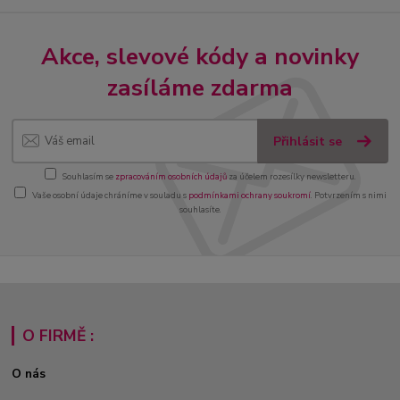
Akce, slevové kódy a novinky
zasíláme zdarma
Přihlásit se
Souhlasím se
zpracováním osobních údajů
za účelem rozesílky newsletteru.
Vaše osobní údaje chráníme v souladu s
podmínkami ochrany soukromí
. Potvrzením s nimi
souhlasíte.
O FIRMĚ :
O nás