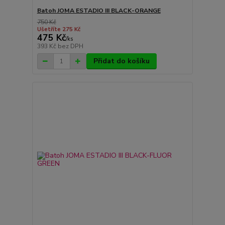
Batoh JOMA ESTADIO III BLACK-ORANGE
750 Kč
Ušetříte 275 Kč
475 Kč
/
ks
393 Kč
bez DPH
Přidat do košíku