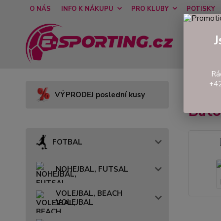
O NÁS
INFO K NÁKUPU
PRO KLUBY
POTISKY
J
Rá
+42
Úvod
VÝPRODEJ poslední kusy
Bat
FOTBAL
NOHEJBAL, FUTSAL
VOLEJBAL, BEACH
VOLEJBAL