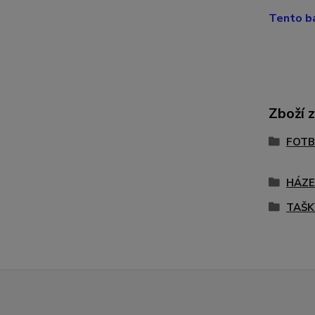
Tento ba
Zboží 
FOTB
HÁZ
TAŠK