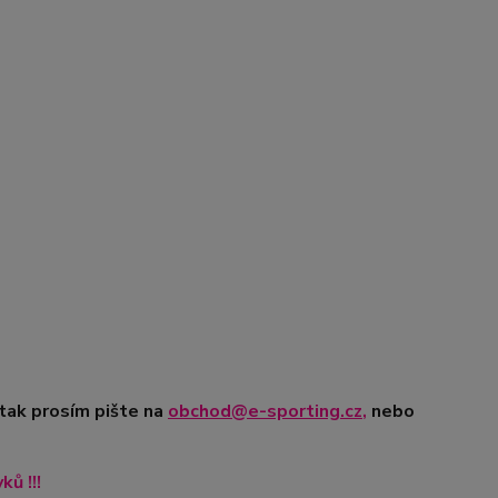
 tak prosím pište na
obchod@e-sporting.cz
,
nebo
ů !!!