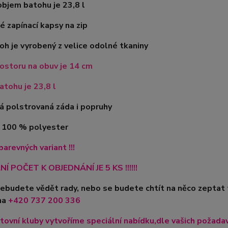
bjem batohu je 23,8 l
é zapínací kapsy na zip
oh je vyrobený z velice odolné tkaniny
ostoru na obuv je 14 cm
tohu je 23,8 l
á polstrovaná záda i popruhy
l 100 % polyester
barevných variant !!!
Í POČET K OBJEDNÁNÍ JE 5 KS !!!!!!
nebudete vědět rady, nebo se budete chtít na něco zeptat
na
+420
737 200 336
tovní kluby vytvoříme speciální nabídku,dle vašich požadavk