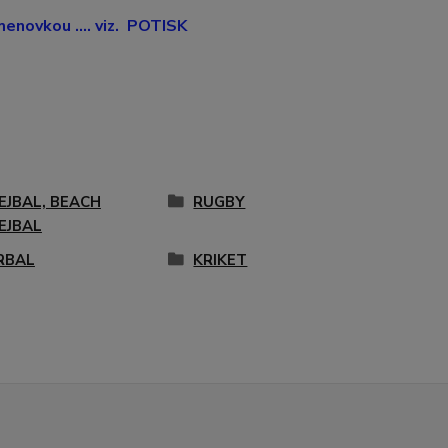
enovkou .... viz. POTISK
EJBAL, BEACH
RUGBY
EJBAL
RBAL
KRIKET