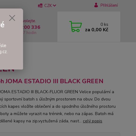
Přihlášení
CZK
 si rady? Zavolejte.
vé
0
ks
 +420 737 200 336
za
0,00 Kč
í-Pátek: 8 - 17 hodin
sle
.cz.
BLACK GREEN
EEN
oh JOMA ESTADIO III BLACK GREEN
JOMA ESTADIO III BLACK-FLUOR GREEN Velice populární a
ný sportovní batoh s úložným prostorem na obuv. Do dvou
cích kapes vložíte oblečení a do spodního úložného prostoru
e boty a můžete vyrazit na trénink, nebo na zápas. Batoh má
dělené kapsy na zip,vyztužená záda, nast...
celý popis