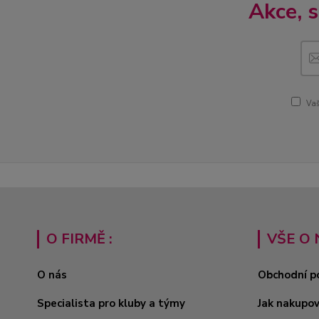
Akce, 
Vaš
O FIRMĚ :
VŠE O 
O nás
Obchodní p
Specialista pro kluby a týmy
Jak nakupo