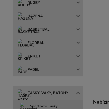
RUGBY
HÁZENÁ
BASKETBAL
FLORBAL
KRIKET
PADEL
TAŠKY, VAKY, BATOHY
Nabízí
Sportovní Tašky