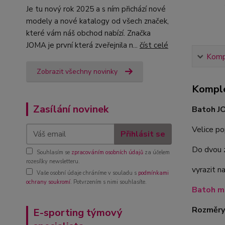
Je tu nový rok 2025 a s ním přichází nové
modely a nové katalogy od všech značek,
které vám náš obchod nabízí. Značka
JOMA je první která zveřejnila n...
číst celé
Kompl
Zobrazit všechny novinky
Komple
Zasílání novinek
Batoh J
Velice po
Přihlásit se
Do dvou z
Souhlasím se
zpracováním osobních údajů
za účelem
rozesílky newsletteru.
vyrazit n
Vaše osobní údaje chráníme v souladu s
podmínkami
ochrany soukromí
. Potvrzením s nimi souhlasíte.
Batoh má
Rozměry 
E-sporting týmový