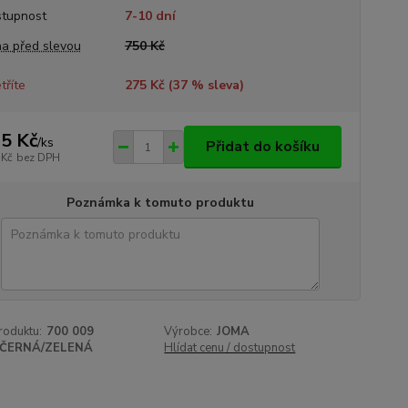
tupnost
7-10 dní
a před slevou
750 Kč
tříte
275 Kč (
37
% sleva)
5 Kč
/
ks
Přidat do košíku
 Kč
bez DPH
Poznámka k tomuto produktu
roduktu:
700 009
Výrobce:
JOMA
ČERNÁ/ZELENÁ
Hlídat cenu / dostupnost