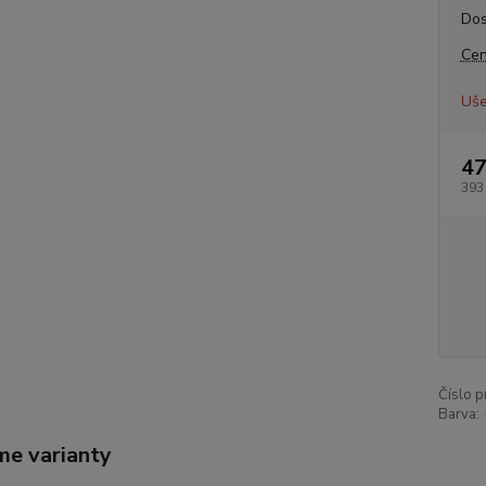
Dos
Cen
Uše
47
393
Číslo p
Barva:
me varianty