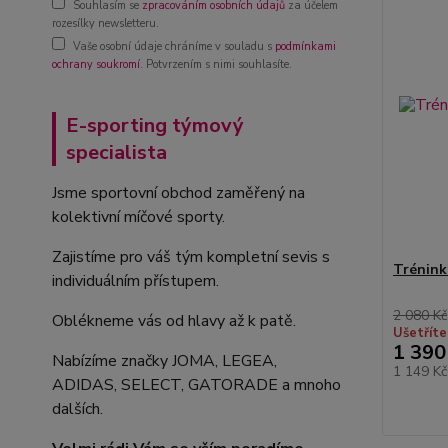
Souhlasím se
zpracováním osobních údajů
za účelem
rozesílky newsletteru.
Vaše osobní údaje chráníme v souladu s
podmínkami
ochrany soukromí
. Potvrzením s nimi souhlasíte.
E-sporting týmový
specialista
Jsme sportovní obchod zaměřený na
kolektivní míčové sporty.
Zajistíme pro váš tým kompletní sevis s
Trénink
individuálním přístupem.
2 080 Kč
Oblékneme vás od hlavy až k patě.
Ušetříte
1 390
Nabízíme značky JOMA, LEGEA,
1 149 K
ADIDAS, SELECT, GATORADE a mnoho
dalších.