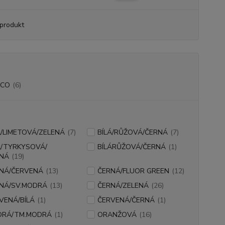
produkt
RCO
(6)
Á/LIMETOVÁ/ZELENÁ
(7)
BÍLÁ/RŮŽOVÁ/ČERNÁ
(7)
Á/TYRKYSOVÁ/
BÍLÁRŮŽOVÁ/ČERNÁ
(1)
NÁ
(19)
NÁ/ČERVENÁ
(13)
ČERNÁ/FLUOR GREEN
(12)
NÁ/SV.MODRÁ
(13)
ČERNÁ/ZELENÁ
(26)
VENÁ/BÍLÁ
(1)
ČERVENÁ/ČERNÁ
(1)
DRÁ/TM.MODRÁ
(1)
ORANŽOVÁ
(16)