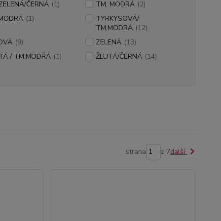
 ZELENÁ/ČERNÁ
(1)
TM. MODRÁ
(2)
.MODRÁ
(1)
TYRKYSOVÁ/
TM.MODRÁ
(12)
OVÁ
(9)
ZELENÁ
(13)
TÁ / TM.MODRÁ
(1)
ŽLUTÁ/ČERNÁ
(14)
strana
z 7
další