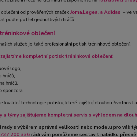
é rozlišení hráčů na tréninku nezapomeňte na
rozlišovací dresy
 oblečení od prověřených značek
Joma
,
Legea, a Adidas
– ve ve
t podle potřeb jednotlivých hráčů.
 tréninkové oblečení
našich služeb je také
profesionální potisk tréninkové oblečení.
 zajistíme kompletní potisk tréninkové oblečení:
bové logo,
a hráčů,
na hráčů,
o sponzora
 kvalitní technologie potisku, které zajišťují dlouhou životnost a
y a týmy
zajišťujeme kompletní servis s výhledem na dlou
i rady s výběrem správné velikosti nebo modelu pro váš 
737 200 336
rádi vám pomůžeme sestavit nabídku přesně 