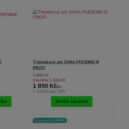
K
Tréninkový set JOMA PHOENIX III
PROFI
2 880 Kč
Ušetříte 1 030 Kč
1 850 Kč
/
ks
1 529 Kč
bez DPH
šíku
Zvolit variantu
Doprava ZDARMA