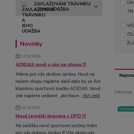
OR
ZAVLAŽOVÁNÍ TRÁVNÍKU
A JEHO ÚDRŽBA
TM.
VÍC
ZE
Novinky
ŽL
10.02.2026
ADIDAS nově u nás na shopu !!!
Máme pro vás skvělou zprávu. Nově na
Nejnov
našem shopu najdete další dalo by se říce
klasickou sportovní značku ADIDAS. Nově
Zobrazuji 
zde najdete veškeré , ale hlavn...
číst celé
03.03.2025
Doprav
Nová levnější doprava s DPD !!!
Na začátku nové sportovní sezóny mám
pro vás dobrou zprávu !!! Vše okolo nás