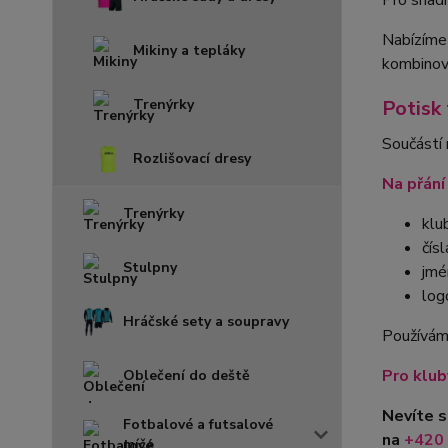
Pro snadn
Nabízíme
Mikiny a tepláky
kombinova
Potisk
Trenýrky
Součástí 
Rozlišovací dresy
Na přání
Trenýrky
klu
čísl
Stulpny
jmé
log
Hráčské sety a soupravy
Používáme
Pro klub
Oblečení do deště
Nevíte s
Fotbalové a futsalové
na
+420
míče