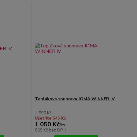
Tepláková souprava JOMA WINNER IV
1 595 Kč
Ušetříte 545 Kč
1 050 Kč
/
ks
868 Kč
bez DPH