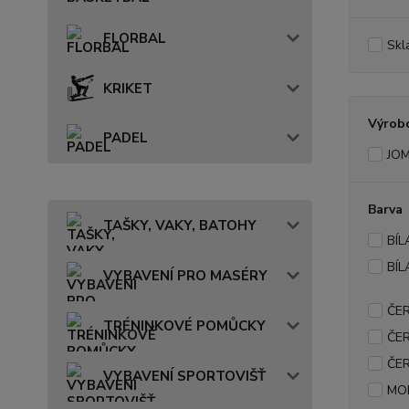
FLORBAL
Skl
KRIKET
Výrob
PADEL
JO
Barva
TAŠKY, VAKY, BATOHY
BÍL
BÍ
VYBAVENÍ PRO MASÉRY
ČE
TRÉNINKOVÉ POMŮCKY
ČE
ČE
VYBAVENÍ SPORTOVIŠŤ
MO