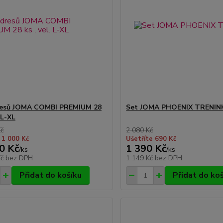
resů JOMA COMBI PREMIUM 28
Set JOMA PHOENIX TRENIN
. L-XL
Kč
2 080 Kč
 1 000 Kč
Ušetříte 690 Kč
0 Kč
1 390 Kč
/
ks
/
ks
Kč
bez DPH
1 149 Kč
bez DPH
Přidat do košíku
Přidat do ko