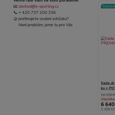
Velmi rádi Vám se vším poradíme.
📧
obchod@e-sporting.cz
Doprav
📞 + 420 737 200 336
🤝 preferujete osobní schůzku?
Není problém, jsme tu pro Vás
Sada d
ks + PO
10 250 
Ušetříte
6 640
5 488 K