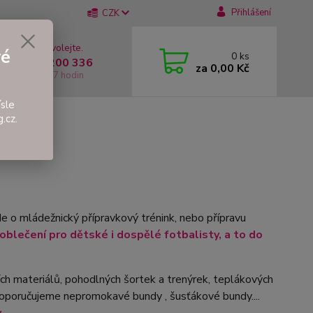
Přihlášení
CZK
 si rady? Zavolejte.
vé
0
ks
 +420 737 200 336
za
0,00 Kč
í-Pátek: 8 - 17 hodin
sle
.cz.
de o mládežnický přípravkový trénink, nebo přípravu
oblečení pro dětské i dospělé fotbalisty, a to do
ích materiálů, pohodlných šortek a trenýrek, teplákových
 doporučujeme nepromokavé bundy , šusťákové bundy....