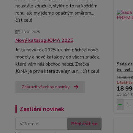
neustále zdražuje, slyšíme to na koždém
rohu, ale my jdeme opačným směrem...
číst celé
13.01.2025
Nový katalog JOMA 2025
Je tu nový rok 2025 a s ním přichází nové
modely a nové katalogy od všech značek,
Sada d
které vám náš obchod nabízí. Značka
ks , vel
JOMA je první která zveřejnila n...
číst celé
19 990 
Ušetříte
Zobrazit všechny novinky
18 99
15 694 
Zasílání novinek
Přihlásit se