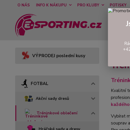
O NÁS
INFO K NÁKUPU
PRO KLUBY
POTISKY
J
Rá
+42
Úvod
VÝPRODEJ poslední kusy
Trén
Trénin
FOTBAL
Kvalitní 
profesion
Akční sady dresů
každého 
Tréninkové oblečení
Vybírat m
souprav a
Hráčské sady a dresy