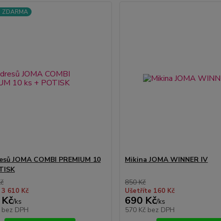
a ZDARMA
resů JOMA COMBI PREMIUM 10
Mikina JOMA WINNER IV
TISK
Kč
850 Kč
 3 610 Kč
Ušetříte 160 Kč
 Kč
690 Kč
/
ks
/
ks
č
bez DPH
570 Kč
bez DPH