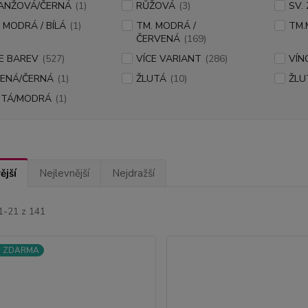
ANŽOVÁ/ČERNÁ
(1)
RŮŽOVÁ
(3)
SV.
 MODRÁ / BÍLÁ
(1)
TM. MODRÁ /
TM
ČERVENÁ
(169)
E BAREV
(527)
VÍCE VARIANT
(286)
VÍN
LENÁ/ČERNÁ
(1)
ŽLUTÁ
(10)
ŽLU
UTÁ/MODRÁ
(1)
ější
Nejlevnější
Nejdražší
1-21 z 141
a ZDARMA