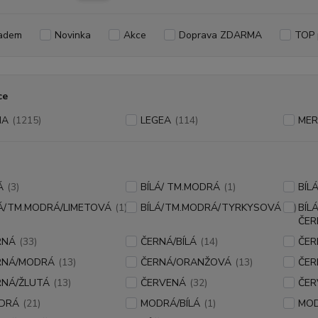
adem
Novinka
Akce
Doprava ZDARMA
TOP 
ce
MA
(1215)
LEGEA
(114)
ME
Á
(3)
BÍLÁ/ TM.MODRÁ
(1)
BÍL
LÁ/TM.MODRÁ/LIMETOVÁ
(1)
BÍLÁ/TM.MODRÁ/TYRKYSOVÁ
(7)
BÍL
ČER
RNÁ
(33)
ČERNÁ/BÍLÁ
(14)
ČER
RNÁ/MODRÁ
(13)
ČERNÁ/ORANŽOVÁ
(13)
ČER
RNÁ/ŽLUTÁ
(13)
ČERVENÁ
(32)
ČER
DRÁ
(21)
MODRÁ/BÍLÁ
(1)
MO