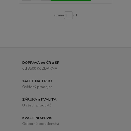
strana
z 1
DOPRAVA po ČR a SR
od 3500 Kč ZDARMA
14 LET NA TRHU
Ověřený prodejce
ZÁRUKA a KVALITA
U všech produktů
KVALITNÍ SERVIS
Odborné poradenství