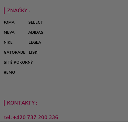
ZNAČKY :
JOMA
SELECT
MEVA
ADIDAS
NIKE
LEGEA
GATORADE
LISKI
SÍTĚ POKORNÝ
REMO
KONTAKTY :
tel: +420 737 200 336
Pondělí-Pátek: 8 - 17 hodin