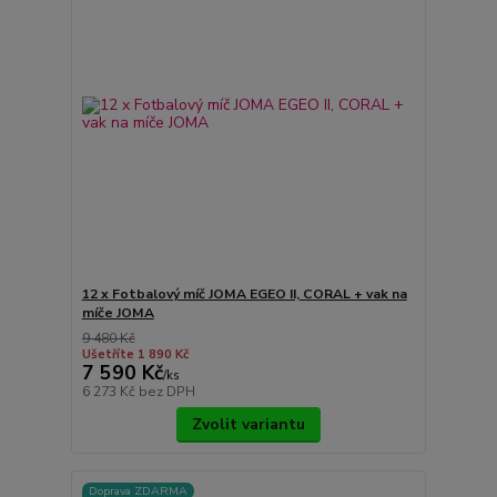
12 x Fotbalový míč JOMA EGEO II, CORAL + vak na
míče JOMA
9 480 Kč
Ušetříte 1 890 Kč
7 590 Kč
/
ks
6 273 Kč
bez DPH
Zvolit variantu
Doprava ZDARMA