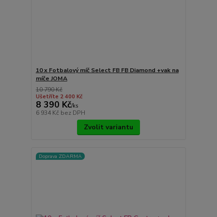
10 x Fotbalový míč Select FB FB Diamond +vak na
míče JOMA
10 790 Kč
Ušetříte 2 400 Kč
8 390 Kč
/
ks
6 934 Kč
bez DPH
Zvolit variantu
Doprava ZDARMA