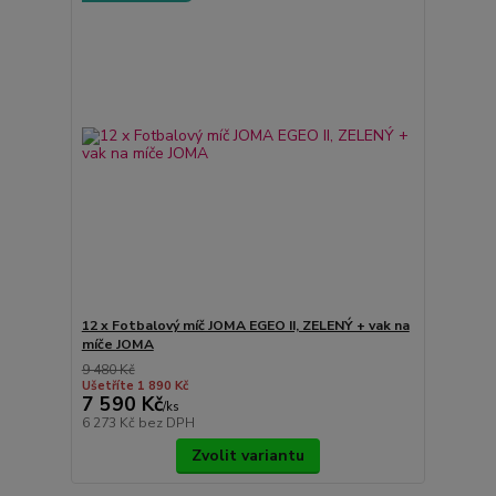
12 x Fotbalový míč JOMA EGEO II, ZELENÝ + vak na
míče JOMA
9 480 Kč
Ušetříte 1 890 Kč
7 590 Kč
/
ks
6 273 Kč
bez DPH
Zvolit variantu