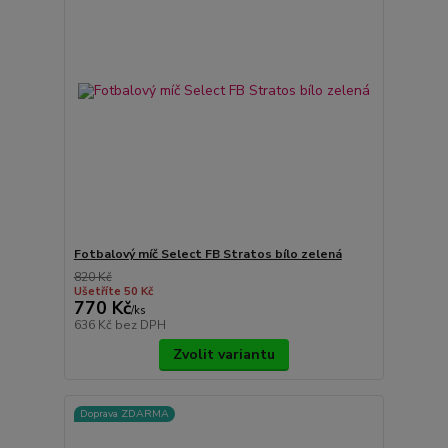
Fotbalový míč Select FB Stratos bílo zelená
820 Kč
Ušetříte 50 Kč
770 Kč
/
ks
636 Kč
bez DPH
Zvolit variantu
Doprava ZDARMA