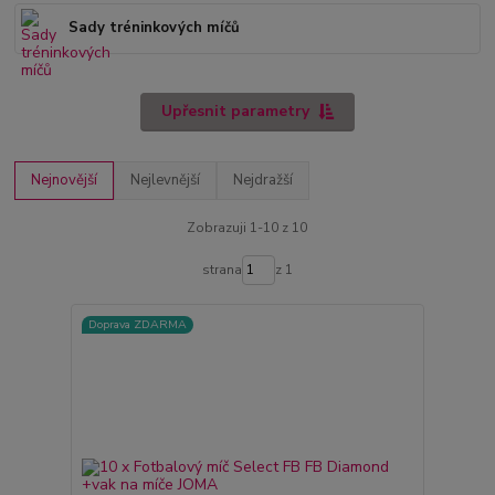
Sady tréninkových míčů
Upřesnit parametry
Nejnovější
Nejlevnější
Nejdražší
Zobrazuji 1-10 z 10
strana
z 1
Doprava ZDARMA