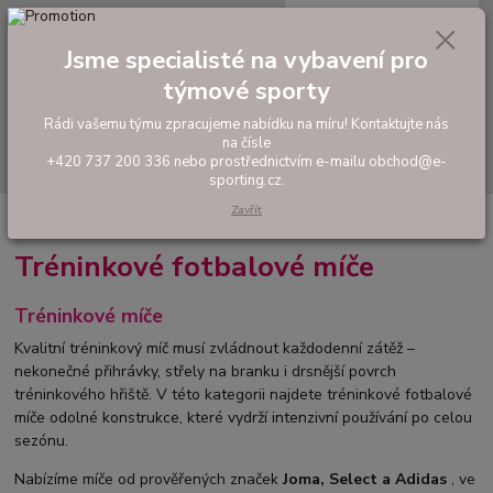
0
ks
tel: +420 737 200 336
CZK
za
0,00 Kč
Pondělí-Pátek: 8 - 17 hodin
Jsme specialisté na vybavení pro
týmové sporty
Menu
Rádi vašemu týmu zpracujeme nabídku na míru! Kontaktujte nás
na čísle
Hledat
+420 737 200 336 nebo prostřednictvím e-mailu obchod@e-
sporting.cz.
Zavřít
Úvod
FOTBAL
Fotbalové a futsalové míče
Tréninkové míče
Tréninkové fotbalové míče
Tréninkové míče
Kvalitní tréninkový míč musí zvládnout každodenní zátěž –
nekonečné přihrávky, střely na branku i drsnější povrch
tréninkového hřiště. V této kategorii najdete tréninkové fotbalové
míče odolné konstrukce, které vydrží intenzivní používání po celou
sezónu.
Nabízíme míče od prověřených značek
Joma, Select a Adidas
, ve