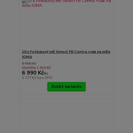
10 x Fotbalový míč Select FB Contra +vak na míče
JOMA
8 900 Kč
Ušetříte 1 910 Kč
6 990 Kč
/
ks
5 777 Kč
bez DPH
Zvolit variantu