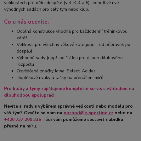
velikostech pro děti i dospělé (vel. 3, 4 a 5), jednotlivě i ve
výhodných sadách pro celý tým nebo klub.
Co u nás oceníte:
Odolná konstrukce vhodná pro každodenní tréninkovou
zátěž
Velikosti pro všechny věkové kategorie – od přípravek po
dospělé
Výhodné sady (např. po 12 ks) pro úsporu klubového
rozpočtu
Osvědčené značky Joma, Select, Adidas
Doplňkově i vaky a tašky na přenášení míčů
Pro kluby a týmy
zajišťujeme kompletní servis s výhledem na
dlouhodbou spolupráci.
Nevíte si rady s výběrem správné velikosti nebo modelu pro
váš tým? Ozvěte se nám na
obchod@e-sporting.cz
nebo na
+420 737 200 336
rádi vám pomůžeme sestavit nabídku
přesně na míru.