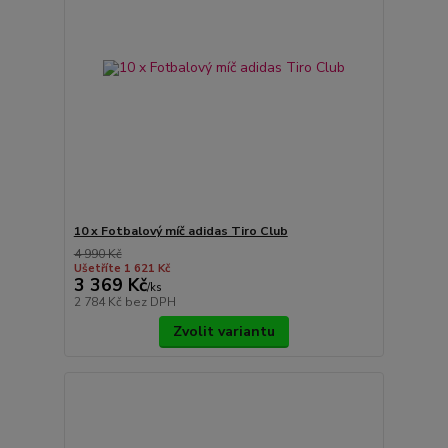
10 x Fotbalový míč adidas Tiro Club
4 990 Kč
Ušetříte 1 621 Kč
3 369 Kč
/
ks
2 784 Kč
bez DPH
Zvolit variantu