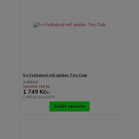
5 x Fotbalový míč adidas Tiro Club
2 495 Kč
Ušetříte 746 Kč
1 749 Kč
/
ks
1 445 Kč
bez DPH
Zvolit variantu