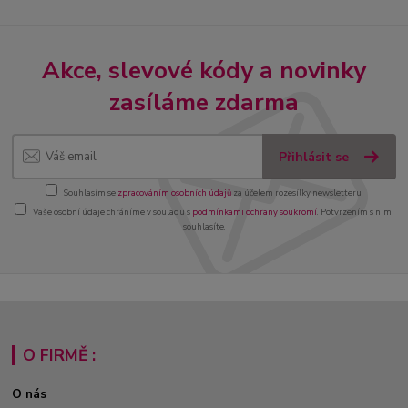
Akce, slevové kódy a novinky
zasíláme zdarma
Přihlásit se
Souhlasím se
zpracováním osobních údajů
za účelem rozesílky newsletteru.
Vaše osobní údaje chráníme v souladu s
podmínkami ochrany soukromí
. Potvrzením s nimi
souhlasíte.
O FIRMĚ :
O nás