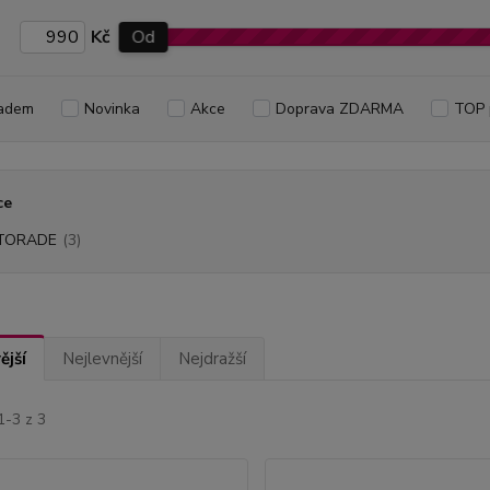
Kč
Od
adem
Novinka
Akce
Doprava ZDARMA
TOP 
ce
TORADE
(3)
ější
Nejlevnější
Nejdražší
1-3 z 3