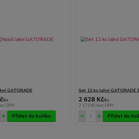
lahví GATORADE
Set 12 ks lahví GATORADE 
č
2 628 Kč
/
ks
/
ks
ez DPH
2 172 Kč
bez DPH
Přidat do košíku
Přidat do ko