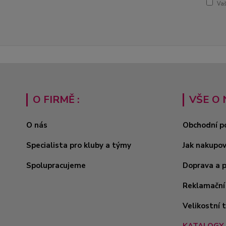
Vaš
O FIRMĚ :
VŠE O 
O nás
Obchodní p
Specialista pro kluby a týmy
Jak nakupo
Spolupracujeme
Doprava a 
Reklamační
Velikostní 