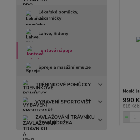
Lékařské pomůcky,
Lékarničky
Lahve, Bidony
Iontové nápoje
Spreje a masážní emulze
TRÉNINKOVÉ POMŮCKY
Nosič 
990 K
VYBAVENÍ SPORTOVIŠŤ
818 Kč
b
ZAVLAŽOVÁNÍ TRÁVNÍKU
A JEHO ÚDRŽBA