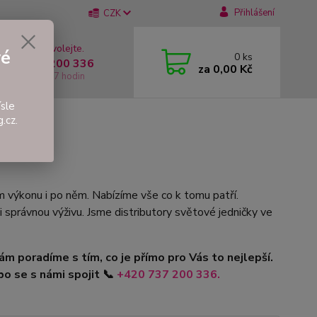
Přihlášení
CZK
 si rady? Zavolejte.
vé
0
ks
 +420 737 200 336
za
0,00 Kč
í-Pátek: 8 - 17 hodin
sle
.cz.
m výkonu i po něm. Nabízíme vše co k tomu patří.
 správnou výživu. Jsme distributory světové jedničky ve
ám poradíme s tím, co je přímo pro Vás to nejlepší.
o se s námi spojit
📞
+420
737 200 336.