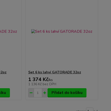
32oz
Set 6 ks lahví GATORADE 32oz
1 374 Kč
/
ks
1 136 Kč
bez DPH
šíku
Přidat do košíku