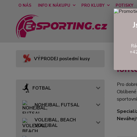
O NÁS
INFO K NÁKUPU
PRO KLUBY
POTISKY
J
Rá
+42
Úvod
VÝPRODEJ poslední kusy
Ion
Pro dobré
FOTBAL
Oblíbené 
sportovn
NOHEJBAL, FUTSAL
Speciali
Neváhej
VOLEJBAL, BEACH
VOLEJBAL