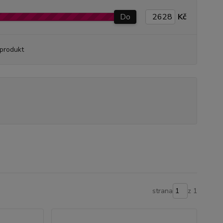
Do
Kč
produkt
strana
z 1