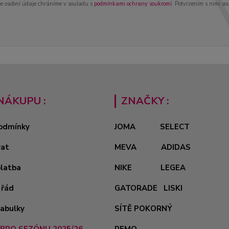
e osobní údaje chráníme v souladu s
podmínkami ochrany soukromí
. Potvrzením s nimi so
NÁKUPU :
ZNAČKY :
odmínky
JOMA
SELECT
vat
MEVA
ADIDAS
platba
NIKE
LEGEA
 řád
GATORADE
LISKI
tabulky
SÍTĚ POKORNÝ