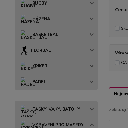
RUGBY
Cena:
HÁZENÁ
Skl
BASKETBAL
FLORBAL
Výrob
GA
KRIKET
PADEL
Nejnov
TAŠKY, VAKY, BATOHY
Zobrazuji 
VYBAVENÍ PRO MASÉRY