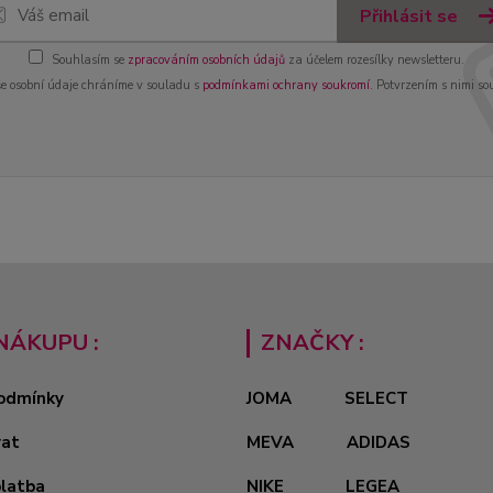
Přihlásit se
Souhlasím se
zpracováním osobních údajů
za účelem rozesílky newsletteru.
e osobní údaje chráníme v souladu s
podmínkami ochrany soukromí
. Potvrzením s nimi so
NÁKUPU :
ZNAČKY :
odmínky
JOMA
SELECT
vat
MEVA
ADIDAS
platba
NIKE
LEGEA