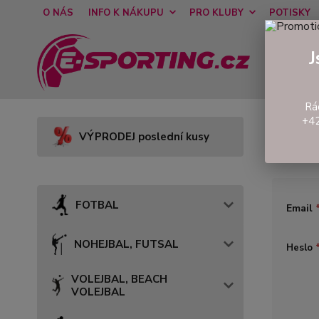
O NÁS
INFO K NÁKUPU
PRO KLUBY
POTISKY
J
Rá
Přih
+42
VÝPRODEJ poslední kusy
FOTBAL
Email
NOHEJBAL, FUTSAL
Heslo
VOLEJBAL, BEACH
VOLEJBAL