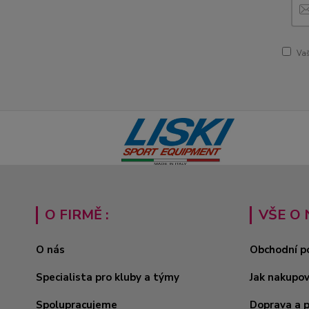
Vaš
O FIRMĚ :
VŠE O 
O nás
Obchodní p
Specialista pro kluby a týmy
Jak nakupo
Spolupracujeme
Doprava a 