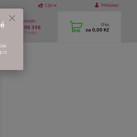
Přihlášení
CZK
 si rady? Zavolejte.
vé
0
ks
 +420 737 200 336
za
0,00 Kč
í-Pátek: 8 - 17 hodin
sle
.cz.