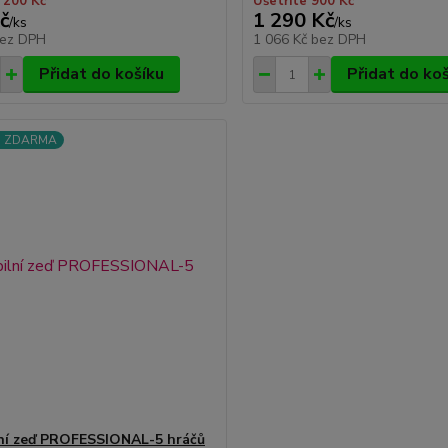
 200 Kč
Ušetříte 900 Kč
č
1 290 Kč
/
ks
/
ks
ez DPH
1 066 Kč
bez DPH
Přidat do košíku
Přidat do ko
a ZDARMA
lní zeď PROFESSIONAL-5 hráčů