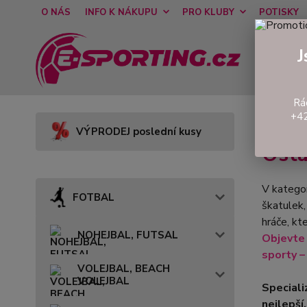
O NÁS
INFO K NÁKUPU
PRO KLUBY
POTISKY
J
Rá
+42
Úvod
VÝPRODEJ poslední kusy
Osta
V kategor
FOTBAL
škatulek,
hráče, kt
NOHEJBAL, FUTSAL
Objevte 
sporty –
VOLEJBAL, BEACH
VOLEJBAL
Speciali
nejlepší