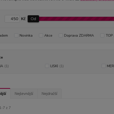
Kč
Od
adem
Novinka
Akce
Doprava ZDARMA
TOP 
ce
MA
(1)
LISKI
(1)
ME
ější
Nejlevnější
Nejdražší
1-7 z 7