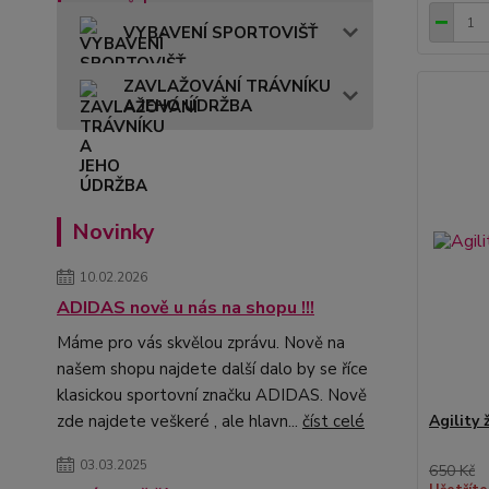
VYBAVENÍ SPORTOVIŠŤ
ZAVLAŽOVÁNÍ TRÁVNÍKU
A JEHO ÚDRŽBA
Novinky
10.02.2026
ADIDAS nově u nás na shopu !!!
Máme pro vás skvělou zprávu. Nově na
našem shopu najdete další dalo by se říce
klasickou sportovní značku ADIDAS. Nově
zde najdete veškeré , ale hlavn...
číst celé
Agility
03.03.2025
650 Kč