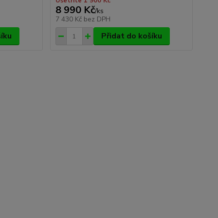
Ušetříte 1 900 Kč
8 990 Kč
/
ks
7 430 Kč
bez DPH
šíku
Přidat do košíku