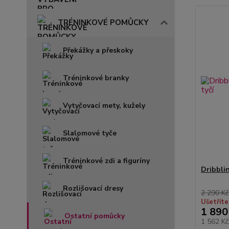
TRÉNINKOVÉ POMŮCKY
Překážky a přeskoky
Tréninkové branky
Vytyčovací mety, kužely
Slalomové tyče
Tréninkové zdi a figuríny
Dribbli
Rozlišovací dresy
2 290 Kč
Ušetříte
1 890
Ostatní pomůcky
1 562 K