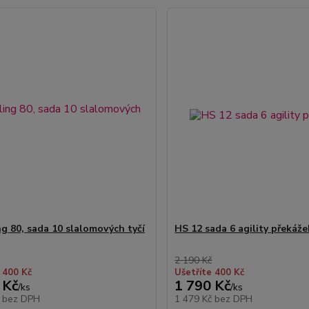
ng 80, sada 10 slalomových tyčí
HS 12 sada 6 agility překáže
2 190 Kč
 400 Kč
Ušetříte 400 Kč
 Kč
1 790 Kč
/
ks
/
ks
č
bez DPH
1 479 Kč
bez DPH