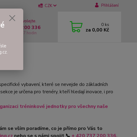
Přihlášení
CZK
 si rady? Zavolejte.
vé
0
ks
 +420 737 200 336
za
0,00 Kč
í-Pátek: 8 - 17 hodin
sle
.cz.
specifické vybavení, které se nevejde do základních
ce je určena pro trenéry, kteří hledají inovace, i pro
rganizaci tréninkové jednotky pro všechny naše
Vám se vším poradíme, co je přímo pro Vás to
ng.cz
nebo se s námi spojit
📞
+ 420
737 200 336.