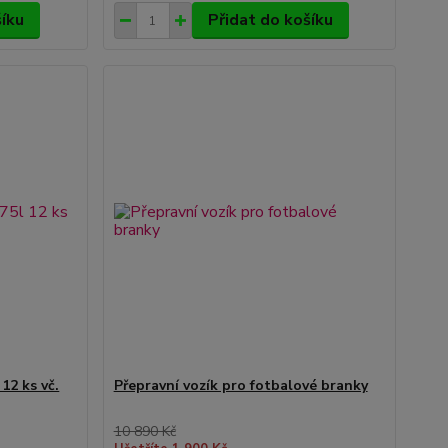
šíku
Přidat do košíku
12 ks vč.
Přepravní vozík pro fotbalové branky
10 890 Kč