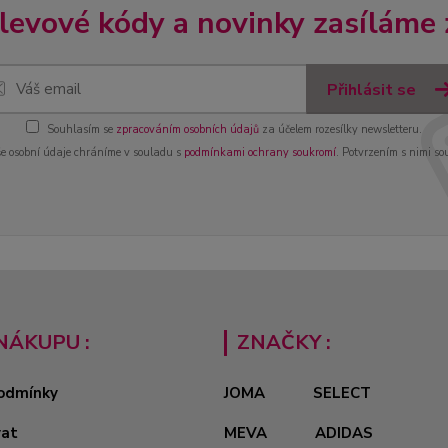
slevové kódy a novinky zasíláme
Přihlásit se
Souhlasím se
zpracováním osobních údajů
za účelem rozesílky newsletteru.
e osobní údaje chráníme v souladu s
podmínkami ochrany soukromí
. Potvrzením s nimi so
NÁKUPU :
ZNAČKY :
odmínky
JOMA
SELECT
vat
MEVA
ADIDAS