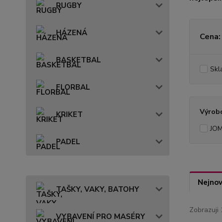
RUGBY
HÁZENÁ
Cena:
BASKETBAL
Skl
FLORBAL
Výrob
KRIKET
JO
PADEL
Nejnov
TAŠKY, VAKY, BATOHY
Zobrazuji 
VYBAVENÍ PRO MASÉRY