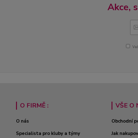
Akce, 
Vaš
O FIRMĚ :
VŠE O 
O nás
Obchodní p
Specialista pro kluby a týmy
Jak nakupo