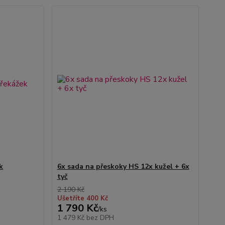
k
6x sada na přeskoky HS 12x kužel + 6x
tyč
2 190 Kč
Ušetříte 400 Kč
1 790 Kč
/
ks
1 479 Kč
bez DPH