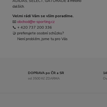
ADIDAS, SELECT, GATORADE a mnoho
dalších.
Velmi rádi Vám se vším poradíme.
📧
obchod@e-sporting.cz
📞 + 420 737 200 336
🤝 preferujete osobní schůzku?
Není problém, jsme tu pro Vás
DOPRAVA po ČR a SR
14
od 3500 Kč ZDARMA
Ov