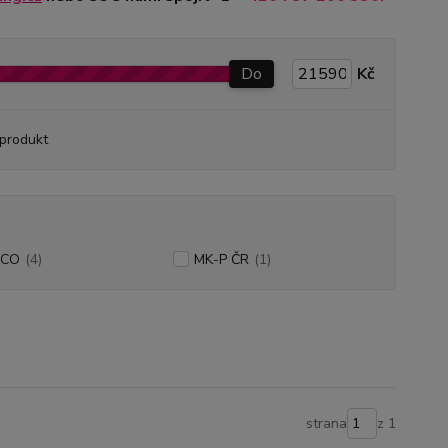
Do
Kč
produkt
RCO
(4)
MK-P ČR
(1)
strana
z 1