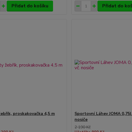
Přidat do košíku
Přidat do ko
 žebřík, proskakovačka 4,5 m
Sportovní Láhev JOMA 0,75l 
nosiče
2 190 Kč