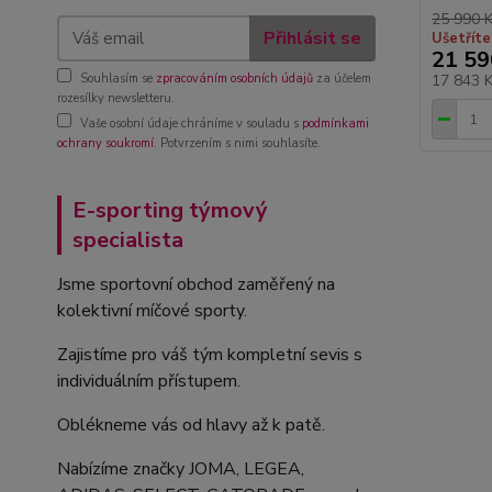
25 990 
Přihlásit se
Ušetříte
21 59
Souhlasím se
zpracováním osobních údajů
za účelem
17 843 
rozesílky newsletteru.
Vaše osobní údaje chráníme v souladu s
podmínkami
ochrany soukromí
. Potvrzením s nimi souhlasíte.
E-sporting týmový
specialista
Jsme sportovní obchod zaměřený na
kolektivní míčové sporty.
Zajistíme pro váš tým kompletní sevis s
individuálním přístupem.
Oblékneme vás od hlavy až k patě.
Nabízíme značky JOMA, LEGEA,