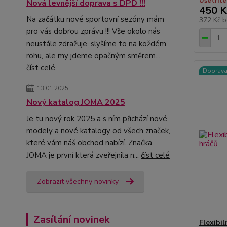
Ušetříte
Nová levnější doprava s DPD !!!
450 K
Na začátku nové sportovní sezóny mám
372 Kč
b
pro vás dobrou zprávu !!! Vše okolo nás
neustále zdražuje, slyšíme to na koždém
rohu, ale my jdeme opačným směrem...
číst celé
Doprav
13.01.2025
Nový katalog JOMA 2025
Je tu nový rok 2025 a s ním přichází nové
modely a nové katalogy od všech značek,
které vám náš obchod nabízí. Značka
JOMA je první která zveřejnila n...
číst celé
Zobrazit všechny novinky
Zasílání novinek
Flexibi