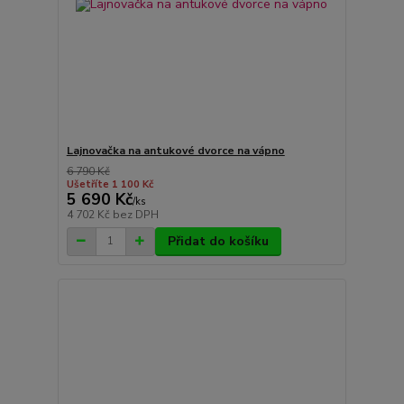
Lajnovačka na antukové dvorce na vápno
6 790 Kč
Ušetříte 1 100 Kč
5 690 Kč
/
ks
4 702 Kč
bez DPH
Přidat do košíku