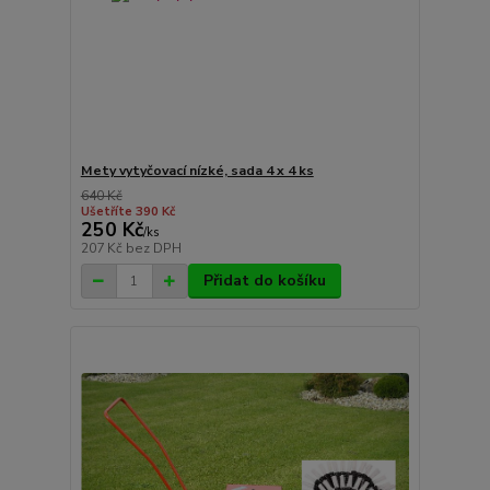
Mety vytyčovací nízké, sada 4 x 4 ks
640 Kč
Ušetříte 390 Kč
250 Kč
/
ks
207 Kč
bez DPH
Přidat do košíku