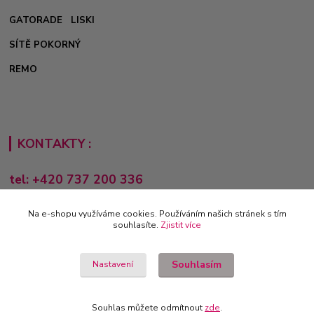
GATORADE
LISKI
SÍTĚ POKORNÝ
REMO
KONTAKTY :
tel: +420 737 200 336
Pondělí-Pátek: 8 - 17 hodin
Na e-shopu využíváme cookies. Používáním našich stránek s tím
obchod@e-sporting.cz
souhlasíte.
Zjistit více
Souhlasím
Nastavení
Souhlas můžete odmítnout
zde
.