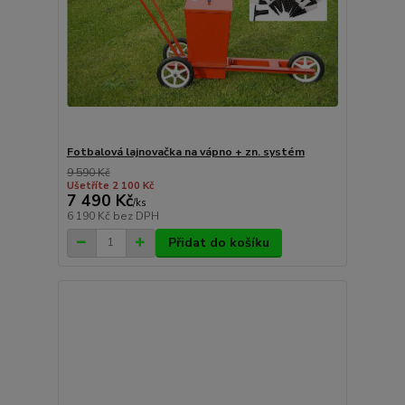
Fotbalová lajnovačka na vápno + zn. systém
9 590 Kč
Ušetříte 2 100 Kč
7 490 Kč
/
ks
6 190 Kč
bez DPH
Přidat do košíku