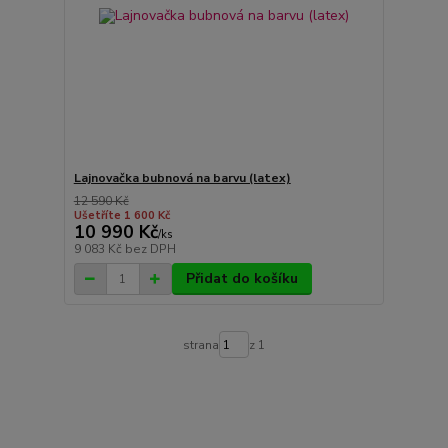
Lajnovačka bubnová na barvu (latex)
12 590 Kč
Ušetříte 1 600 Kč
10 990 Kč
/
ks
9 083 Kč
bez DPH
Přidat do košíku
strana
z 1