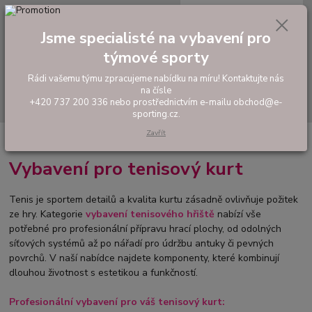
0
ks
tel: +420 737 200 336
CZK
za
0,00 Kč
Pondělí-Pátek: 8 - 17 hodin
Jsme specialisté na vybavení pro
týmové sporty
Menu
Rádi vašemu týmu zpracujeme nabídku na míru! Kontaktujte nás
na čísle
Hledat
+420 737 200 336 nebo prostřednictvím e-mailu obchod@e-
sporting.cz.
Zavřít
Úvod
VYBAVENÍ SPORTOVIŠŤ
Tenis
Vybavení pro tenisový kurt
Tenis je sportem detailů a kvalita kurtu zásadně ovlivňuje požitek
ze hry. Kategorie
vybavení tenisového hřiště
nabízí vše
potřebné pro profesionální přípravu hrací plochy, od odolných
síťových systémů až po nářadí pro údržbu antuky či pevných
povrchů. V naší nabídce najdete komponenty, které kombinují
dlouhou životnost s estetikou a funkčností.
Profesionální vybavení pro váš tenisový kurt: