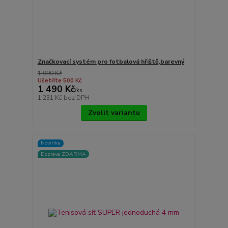
Značkovací systém pro fotbalová hřiště,barevný
1 990 Kč
Ušetříte 500 Kč
1 490 Kč
/
ks
1 231 Kč
bez DPH
Zvolit variantu
Novinka
Doprava ZDARMA