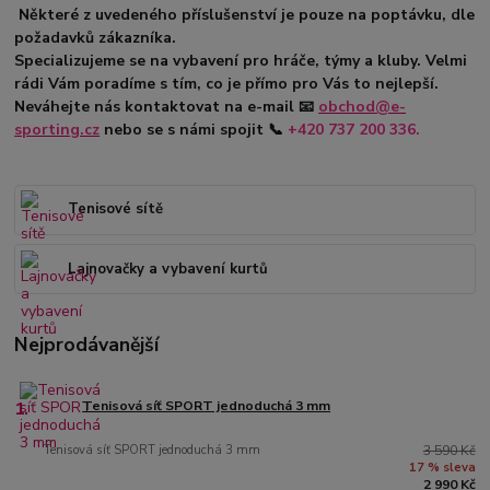
Některé z uvedeného příslušenství je pouze na poptávku, dle
požadavků zákazníka.
Specializujeme se na vybavení pro hráče, týmy a kluby. Velmi
rádi Vám poradíme s tím, co je přímo pro Vás to nejlepší.
Neváhejte nás kontaktovat na e-mail 📧
obchod@e-
sporting.cz
nebo se s námi spojit 📞
+420 737 200 336.
Tenisové sítě
Lajnovačky a vybavení kurtů
Nejprodávanější
1.
Tenisová síť SPORT jednoduchá 3 mm
Tenisová síť SPORT jednoduchá 3 mm
3 590 Kč
17 % sleva
2 990 Kč