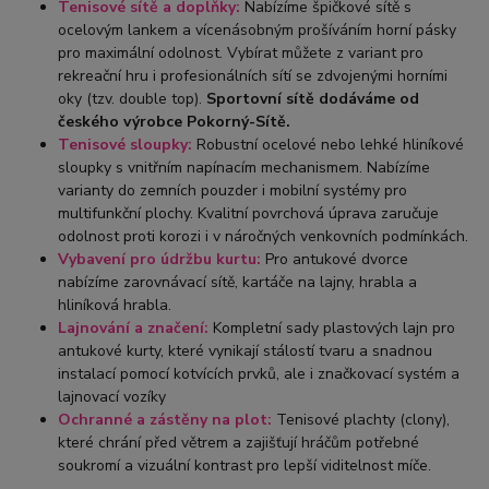
Tenisové sítě a doplňky:
Nabízíme špičkové sítě s
ocelovým lankem a vícenásobným prošíváním horní pásky
pro maximální odolnost. Vybírat můžete z variant pro
rekreační hru i profesionálních sítí se zdvojenými horními
oky (tzv. double top).
Sportovní sítě dodáváme od
českého výrobce Pokorný-Sítě.
Tenisové sloupky:
Robustní ocelové nebo lehké hliníkové
sloupky s vnitřním napínacím mechanismem. Nabízíme
varianty do zemních pouzder i mobilní systémy pro
multifunkční plochy. Kvalitní povrchová úprava zaručuje
odolnost proti korozi i v náročných venkovních podmínkách.
Vybavení pro údržbu kurtu:
Pro antukové dvorce
nabízíme
zarovnávací sítě
, kartáče na lajny, hrabla a
hliníková hrabla.
Lajnování a značení:
Kompletní sady plastových lajn pro
antukové kurty, které vynikají stálostí tvaru a snadnou
instalací pomocí kotvících prvků, ale i značkovací systém a
lajnovací vozíky
Ochranné a zástěny na plot:
Tenisové plachty (clony),
které chrání před větrem a zajišťují hráčům potřebné
soukromí a vizuální kontrast pro lepší viditelnost míče.