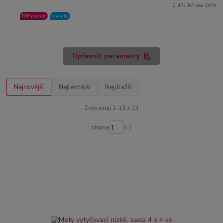
2 471 Kč bez DPH
TOP produkt
Novinka
Upřesnit parametry
Nejnovější
Nejlevnější
Nejdražší
Zobrazuji 1-13 z 13
strana
z 1