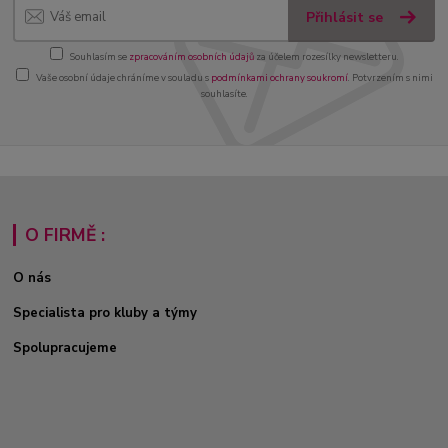
Přihlásit se
Souhlasím se
zpracováním osobních údajů
za účelem rozesílky newsletteru.
Vaše osobní údaje chráníme v souladu s
podmínkami ochrany soukromí
. Potvrzením s nimi
souhlasíte.
O FIRMĚ :
O nás
Specialista pro kluby a týmy
Spolupracujeme