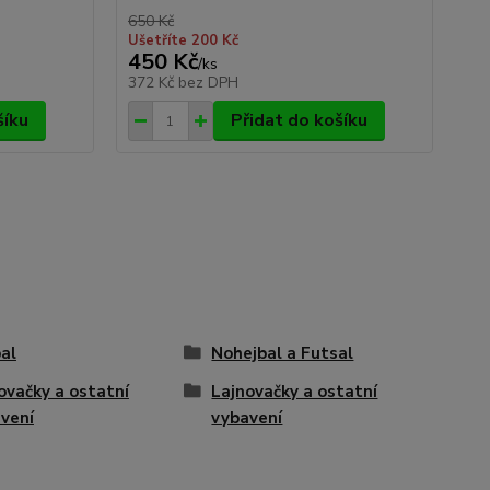
650 Kč
650
Ušetříte 200 Kč
Uše
450 Kč
4
/
ks
372 Kč
bez DPH
35
šíku
Přidat do košíku
al
Nohejbal a Futsal
ovačky a ostatní
Lajnovačky a ostatní
vení
vybavení