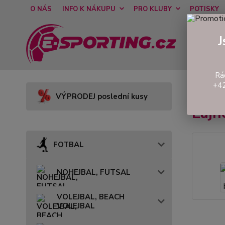
O NÁS
INFO K NÁKUPU
PRO KLUBY
POTISKY
J
Rá
+42
Úvod
VÝPRODEJ poslední kusy
Lajn
FOTBAL
NOHEJBAL, FUTSAL
VOLEJBAL, BEACH
VOLEJBAL