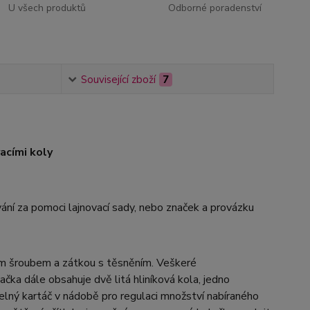
U všech produktů
Odborné poradenství
Související zboží
7
acími koly
vání za pomoci lajnovací sady, nebo značek a provázku
ým šroubem a zátkou s těsněním. Veškeré
ka dále obsahuje dvě litá hliníková kola, jedno
lný kartáč v nádobě pro regulaci množství nabíraného