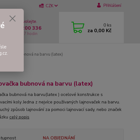
Přihlášení
CZK
 si rady? Zavolejte.
vé
0
ks
 +420 737 200 336
za
0,00 Kč
í-Pátek: 8 - 17 hodin
sle
.cz.
jnovačka bubnová na barvu (latex)
)
ovačka bubnová na barvu (latex)
ačka bubnová na barvu(latex ) ocelové konstrukce s
vacími koly Jedna z nejvíce používaných lajnovaček na barvu.
uchý způsob lajnování za pomoci lajnovací sady, nebo značek
vázku
celý popis
tupnost
NA OBJEDNÁNÍ