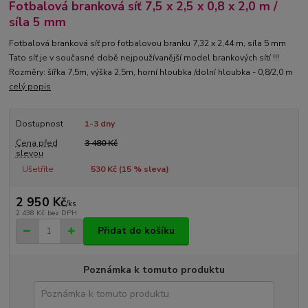
Fotbalová branková síť 7,5 x 2,5 x 0,8 x 2,0 m /
síla 5 mm
Fotbalová branková síť pro fotbalovou branku 7,32 x 2,44 m, síla 5 mm
Tato síť je v současné době nejpoužívanější model brankových sítí !!!
Rozměry: šířka 7,5m, výška 2,5m, horní hloubka /dolní hloubka - 0,8/2,0 m
celý popis
Dostupnost
1-3 dny
Cena před
3 480 Kč
slevou
Ušetříte
530 Kč (
15
% sleva)
2 950 Kč
/
ks
2 438 Kč
bez DPH
Přidat do košíku
Poznámka k tomuto produktu