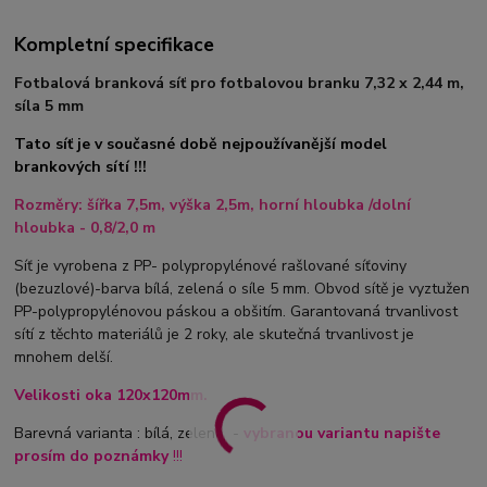
Kompletní specifikace
Fotbalová branková síť pro fotbalovou branku 7,32 x 2,44 m,
síla 5 mm
Tato síť je v současné době nejpoužívanější model
brankových sítí !!!
Rozměry: šířka 7,5m, výška 2,5m, horní hloubka /dolní
hloubka - 0,8/2,0 m
Síť je vyrobena z PP- polypropylénové rašlované síťoviny
(bezuzlové)-barva bílá, zelená o síle 5 mm. Obvod sítě je vyztužen
PP-polypropylénovou páskou a obšitím. Garantovaná trvanlivost
sítí z těchto materiálů je 2 roky, ale skutečná trvanlivost je
mnohem delší.
Velikosti oka 120x120mm.
Barevná varianta : bílá, zelená -
vybranou variantu napište
prosím do poznámky
!!!