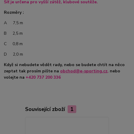
Síť je určena pro vyšší zátěž, klubové soutěže.
Rozměry :
A 7,5 m
B 2,5 m
C 0,8 m
D 2,0 m
Když si nebudete vědět rady, nebo se budete chtít na něco
zeptat tak prosím pište na
obchod@e-sporting.cz
,
nebo
volejte na
+420
737 200 336
Související zboží
1