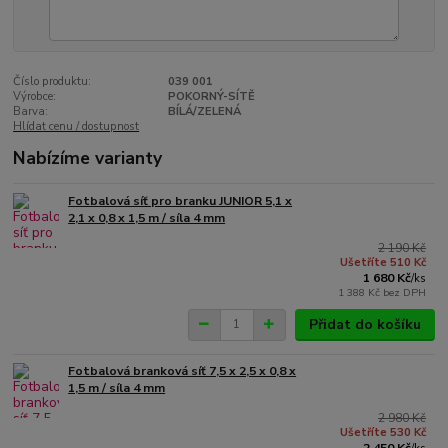
Číslo produktu:
039 001
Výrobce:
POKORNÝ-SÍTĚ
Barva:
BÍLÁ/ZELENÁ
Hlídat cenu / dostupnost
Nabízíme varianty
Fotbalová síť pro branku JUNIOR 5,1 x
2,1 x 0,8 x 1,5 m / síla 4 mm
2 190 Kč
Ušetříte 510 Kč
1 680 Kč
/
ks
1 388 Kč
bez DPH
Přidat do košíku
Fotbalová branková síť 7,5 x 2,5 x 0,8 x
1,5 m / síla 4 mm
2 980 Kč
Ušetříte 530 Kč