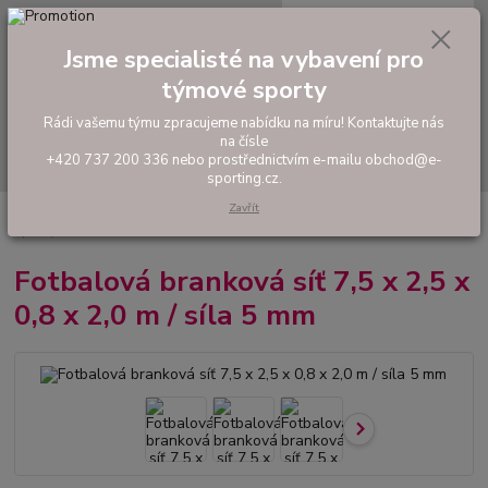
0
ks
tel: +420 737 200 336
CZK
za
0,00 Kč
Pondělí-Pátek: 8 - 17 hodin
Jsme specialisté na vybavení pro
týmové sporty
Menu
Rádi vašemu týmu zpracujeme nabídku na míru! Kontaktujte nás
na čísle
Hledat
+420 737 200 336 nebo prostřednictvím e-mailu obchod@e-
sporting.cz.
Zavřít
Úvod
VYBAVENÍ SPORTOVIŠŤ
Fotbalová branková síť 7,5 x 2,5 x 0,8 x
2,0 m / síla 5 mm
Fotbalová branková síť 7,5 x 2,5 x
0,8 x 2,0 m / síla 5 mm