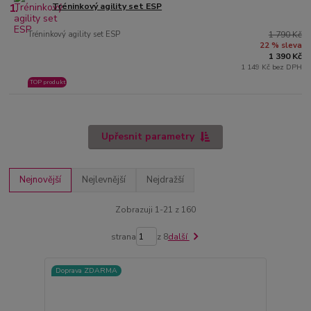
1.
Tréninkový agility set ESP
Tréninkový agility set ESP
1 790 Kč
22 % sleva
1 390 Kč
1 149 Kč bez DPH
TOP produkt
Upřesnit parametry
Nejnovější
Nejlevnější
Nejdražší
Zobrazuji 1-21 z 160
strana
z 8
další
Doprava ZDARMA