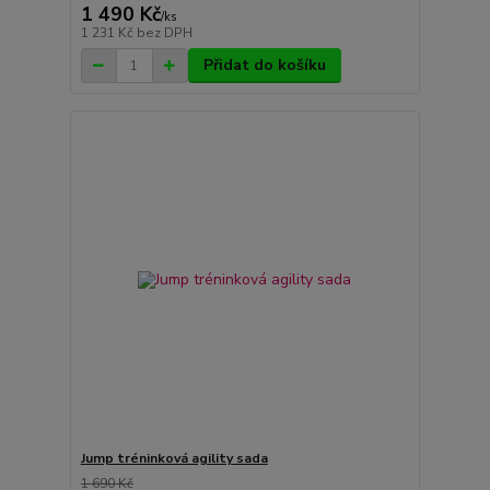
1 490 Kč
/
ks
1 231 Kč
bez DPH
Přidat do košíku
Jump tréninková agility sada
1 690 Kč