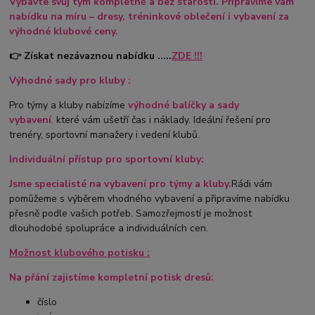
Vybavte svůj tým kompletně a bez starostí. Připravíme vám
nabídku na míru – dresy, tréninkové oblečení i vybavení za
výhodné klubové ceny.
👉 Získat nezávaznou nabídku .....
ZDE !!!
Výhodné sady pro kluby :
Pro týmy a kluby nabízíme
výhodné balíčky a sady
vybavení
,
které vám ušetří čas i náklady. Ideální řešení pro
trenéry, sportovní manažery i vedení klubů.
Individuální přístup pro sportovní kluby:
Jsme specialisté na vybavení pro týmy a kluby.
Rádi vám
pomůžeme s výběrem vhodného vybavení a připravíme nabídku
přesně podle vašich potřeb. Samozřejmostí je možnost
dlouhodobé spolupráce a individuálních cen.
Možnost klubového potisku :
Na přání zajistíme kompletní potisk dresů:
číslo