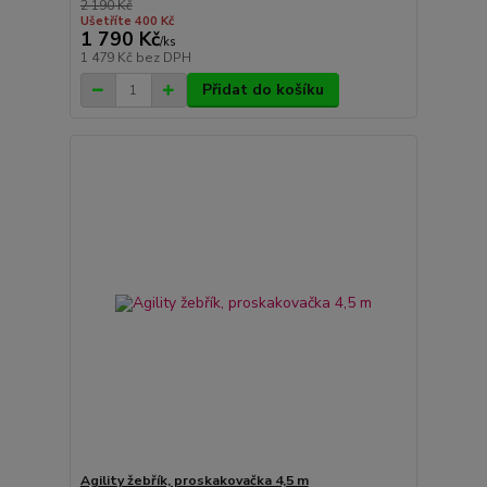
2 190 Kč
Ušetříte 400 Kč
1 790 Kč
/
ks
1 479 Kč
bez DPH
Přidat do košíku
Agility žebřík, proskakovačka 4,5 m