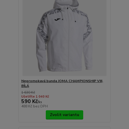
Nepromokavá bunda JOMA CHAMPIONSHIP VIII,
BÍLÁ
1 630 Kč
Ušetříte 1 040 Kč
590 Kč
/
ks
488 Kč
bez DPH
Zvolit variantu