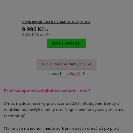
Sada dresů JOMA CHAMPION 20,15 KS
9 990 Kč
/
ks
8 256 Kč
bez DPH
Zvolit variantu
Načíst další produkty (21)
strana
z 8
další
Proč nakupovat volejbalové vybaní u nás ?
U nás najdete novinky pro sezonu 2026 ...Sledujeme trendy a
nabízíme nejnovější modely dresů, sportovního vybaví, potisku i a
technologií.
Máme vše na jednom místě od tréninkových dresů až po pitný