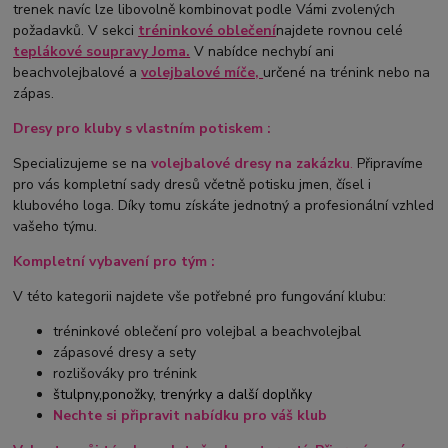
trenek navíc lze libovolně kombinovat podle Vámi zvolených
požadavků. V sekci
tréninkové oblečení
najdete rovnou celé
teplákové soupravy Joma.
V nabídce nechybí ani
beachvolejbalové a
volejbalové míče,
určené na trénink nebo na
zápas.
Dresy pro kluby s vlastním potiskem :
Specializujeme se na
volej
b
alové dresy na zakázku
.
Připravíme
pro vás kompletní sady dresů včetně potisku jmen, čísel i
klubového loga. Díky tomu získáte jednotný a profesionální vzhled
vašeho týmu.
Kompletní vybavení pro tým :
V této kategorii najdete vše potřebné pro fungování klubu:
tréninkové oblečení pro volejbal a beachvolejbal
zápasové dresy a sety
rozlišováky pro trénink
štulpny,ponožky, trenýrky a další doplňky
Nechte si připravit nabídku pro váš klub