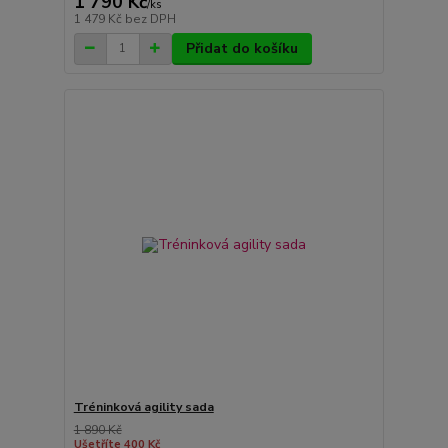
1 790 Kč
/
ks
1 479 Kč
bez DPH
Přidat do košíku
Tréninková agility sada
1 890 Kč
Ušetříte 400 Kč