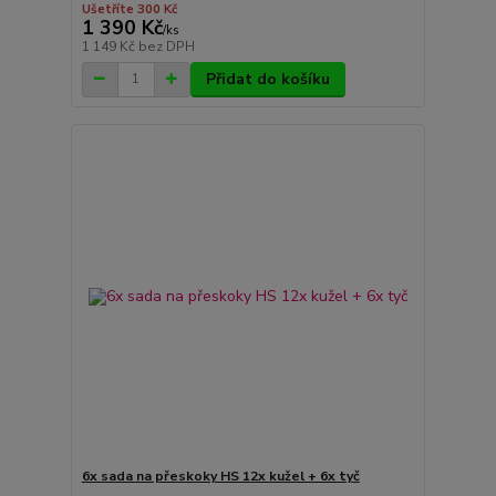
Ušetříte 300 Kč
1 390 Kč
/
ks
1 149 Kč
bez DPH
Přidat do košíku
6x sada na přeskoky HS 12x kužel + 6x tyč