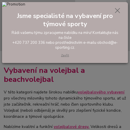
0
ks
tel: +420 737 200 336
CZK
za
0,00 Kč
Pondělí-Pátek: 8 - 17 hodin
Jsme specialisté na vybavení pro
týmové sporty
Menu
Rádi vašemu týmu zpracujeme nabídku na míru! Kontaktujte nás
na čísle
Hledat
+420 737 200 336 nebo prostřednictvím e-mailu obchod@e-
sporting.cz.
Zavřít
Úvod
VOLEJBAL, BEACH VOLEJBAL
Vybavení na volejbal a
beachvolejbal
V této kategorii najdete širokou nabídku
volejbalového vybavení
pro všechny milovníky tohoto dynamického týmového sportu, ať už
jste začátečník, rekreační hráč, nebo člen sportovního klubu.
Volejbal (neboli odbíjená) je skvělý pro zlepšení fyzické kondice,
koordinace a týmové spolupráce.
Nabízíme kvalitní a funkční
volejbalové dresy.
Velikosti dresů a