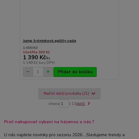
Jump tréninková agility sada
1 690 Kč
Ušetříte 300 Kč
1 390 Kč
/
ks
1 149 Kč
bez DPH
Přidat do košíku
Načíst další produkty (21)
strana
z 13
další
Proč nakupovat vybaní na házenou u nás ?
U nás najdete novinky pro sezonu 2026 ...Sledujeme trendy a