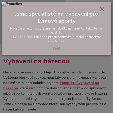
0
ks
tel: +420 737 200 336
CZK
za
0,00 Kč
Pondělí-Pátek: 8 - 17 hodin
Jsme specialisté na vybavení pro
týmové sporty
Menu
Rádi vašemu týmu zpracujeme nabídku na míru! Kontaktujte nás
na čísle
Hledat
+420 737 200 336 nebo prostřednictvím e-mailu obchod@e-
sporting.cz.
Zavřít
Úvod
HÁZENÁ
Vybavení na házenou
Házená je jedním z nejrychlejších a nejtvrdších týmových sportů.
Vyžaduje bleskové reakce, neustálý pohyb a maximální kontrolu
nad míčem. V naší nabídce najdete
kompletní vybavení na
házenou
,
které vám pomůže dominovat na hřišti – od špičkových
míčů až po kompletí vybavení a oblečení pro sport jako je házená.
Vybavte se produkty od lídrů v oboru, jako jsou značky Select,
Joma Adidas,nebo Gatorade které jsou synonymem pro kvalitu v
házenkářském světě.