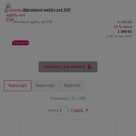
1.
Tréninkový agility set ESP
Tréninkový agility set ESP
1 790 Kč
22 % sleva
1 390 Kč
1 149 Kč bez DPH
TOP produkt
Upřesnit parametry
Nejnovější
Nejlevnější
Nejdražší
Zobrazuji 1-21 z 260
strana
z 13
další