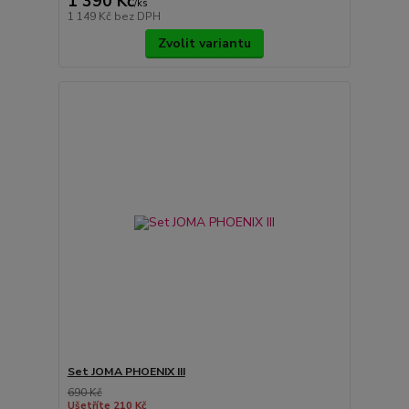
1 390 Kč
/
ks
1 149 Kč
bez DPH
Zvolit variantu
Set JOMA PHOENIX III
690 Kč
Ušetříte 210 Kč