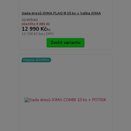
Sada dresů JOMA FLAG III,15 ks + taška JOMA
22 875 Kč
Ušetříte 9 885 Kč
12 990 Kč
/
ks
10 736 Kč
bez DPH
Zvolit variantu
Doprava ZDARMA