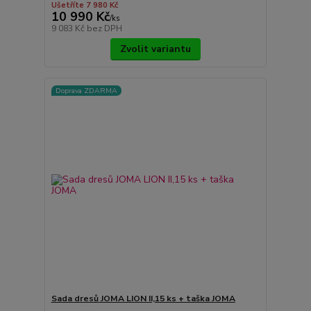
Ušetříte 7 980 Kč
10 990 Kč
/
ks
9 083 Kč
bez DPH
Zvolit variantu
Doprava ZDARMA
Sada dresů JOMA LION II,15 ks + taška JOMA