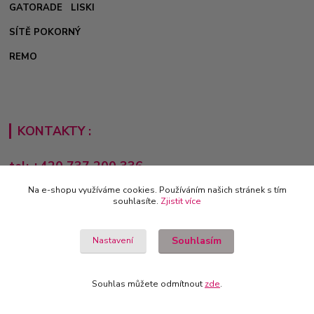
GATORADE
LISKI
SÍTĚ POKORNÝ
REMO
KONTAKTY :
tel: +420 737 200 336
Pondělí-Pátek: 8 - 17 hodin
Na e-shopu využíváme cookies. Používáním našich stránek s tím
souhlasíte.
Zjistit více
obchod@e-sporting.cz
Souhlasím
Nastavení
Souhlas můžete odmítnout
zde
.
Vytvořeno na
Eshop-rychle.cz