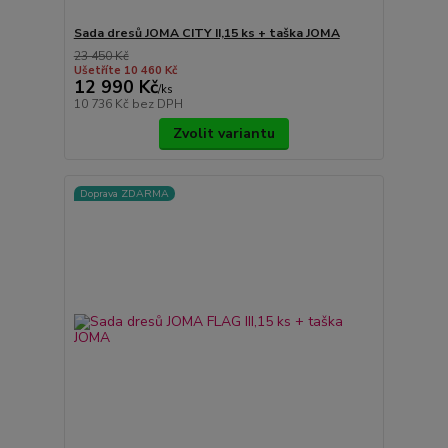
Sada dresů JOMA CITY II,15 ks + taška JOMA
23 450 Kč
Ušetříte 10 460 Kč
12 990 Kč
/
ks
10 736 Kč
bez DPH
Zvolit variantu
Doprava ZDARMA