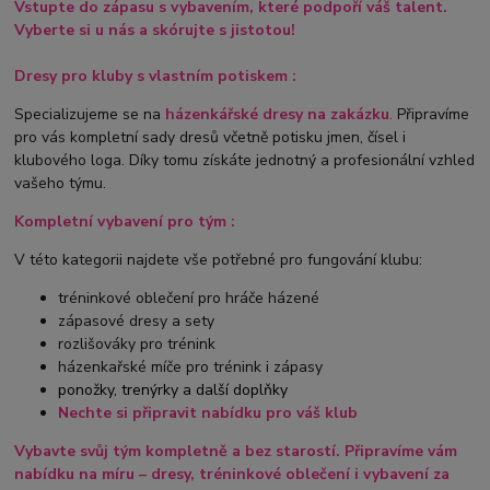
Vstupte do zápasu s vybavením, které podpoří váš talent.
Vyberte si u nás a skórujte s jistotou!
Dresy pro kluby s vlastním potiskem :
Specializujeme se na
házenkářsk
é
dresy na zakázku
.
Připravíme
pro vás kompletní sady dresů včetně potisku jmen, čísel i
klubového loga. Díky tomu získáte jednotný a profesionální vzhled
vašeho týmu.
Kompletní vybavení pro tým :
V této kategorii najdete vše potřebné pro fungování klubu:
tréninkové oblečení pro hráče házené
zápasové dresy a sety
rozlišováky pro trénink
házenkařské míče pro trénink i zápasy
ponožky, trenýrky a další doplňky
Nechte si připravit nabídku pro váš klub
Vybavte svůj tým kompletně a bez starostí. Připravíme vám
nabídku na míru – dresy, tréninkové oblečení i vybavení za