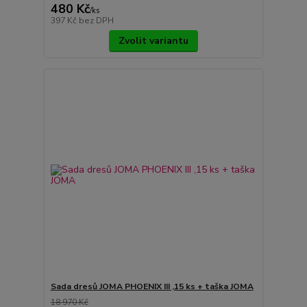
480 Kč
/
ks
397 Kč
bez DPH
Zvolit variantu
Sada dresů JOMA PHOENIX III ,15 ks + taška JOMA
18 970 Kč