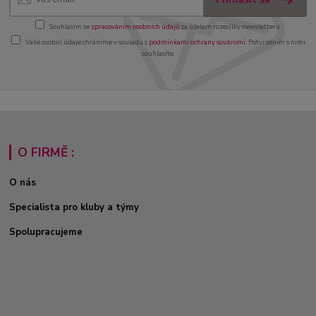
Souhlasím se
zpracováním osobních údajů
za účelem rozesílky newsletteru.
Vaše osobní údaje chráníme v souladu s
podmínkami ochrany soukromí
. Potvrzením s nimi
souhlasíte.
O FIRMĚ :
O nás
Specialista pro kluby a týmy
Spolupracujeme