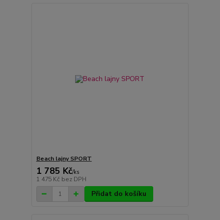
Beach lajny SPORT
1 785 Kč
/
ks
1 475 Kč
bez DPH
Přidat do košíku