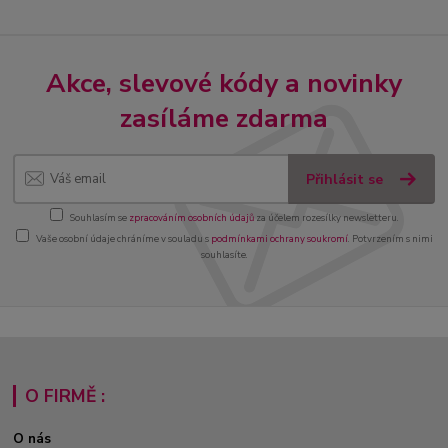
Akce, slevové kódy a novinky
zasíláme zdarma
Přihlásit se
Souhlasím se
zpracováním osobních údajů
za účelem rozesílky newsletteru.
Vaše osobní údaje chráníme v souladu s
podmínkami ochrany soukromí
. Potvrzením s nimi
souhlasíte.
O FIRMĚ :
O nás