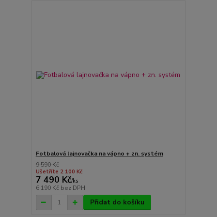
Fotbalová lajnovačka na vápno + zn. systém
9 590 Kč
Ušetříte 2 100 Kč
7 490 Kč
/
ks
6 190 Kč
bez DPH
Přidat do košíku