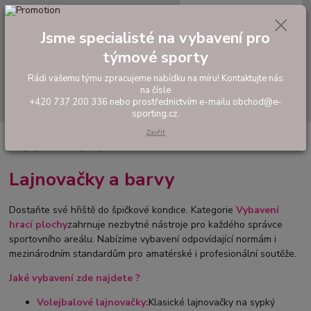
0
ks
tel: +420 737 200 336
CZK
za
0,00 Kč
Pondělí-Pátek: 8 - 17 hodin
Jsme specialisté na vybavení pro
týmové sporty
Menu
Rádi vašemu týmu zpracujeme nabídku na míru! Kontaktujte nás
na čísle
Hledat
+420 737 200 336 nebo prostřednictvím e-mailu obchod@e-
sporting.cz.
Zavřít
Úvod
VYBAVENÍ SPORTOVIŠŤ
Volejbal a Beach volejbal
Lajnovačky,
sloupky a ostatní doplňky
Lajnovačky a barvy
Dostaňte své hřiště do špičkové kondice. Kategorie
Vybavení
hrací plochy
zahrnuje nezbytné nástroje pro každého správce
sportovního areálu. Nabízíme vybavení odpovídající normám i
mezinárodním standardům pro amatérské i profesionální soutěže.
Jaké vybavení zde najdete ?
Volejbalové lajnovačky:
K
lasické lajnovačky na sypký