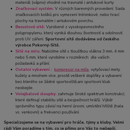
materiál (vápno) vhodné na travnaté i antukové kurty
Značkovací systém:
V různých barevných provedení. Sada
značkovacích kolíků pro vymezení tréninkové, nebo hrací
plochy na travnatém i antukovém povrchu.
Bezuzlové sítě:
Vyrobené z vysokopevnostního
polypropylenu, který vyniká dlouhou životností a odolností
proti UV záření.
Sportovní sítě dodáváme od českého
výrobce Pokorný-Sítě.
Sítě na míru:
Nabízíme sítě s tloušťkou vlákna 3 mm, 4 mm
nebo 5 mm, které vyrobíme v rozměrech dle vašich
požadavků a přání.
Ostatní vybavení :
kompresor na míče
, vytyčovací mety,
kužely a mnohem více, prostě veškeré doplňky a vybavení
bez kterého se žádné sportoviště,ani sportovní klub
neobejde.
Volejbalové sloupky:
zahrnuje široké spektrum konstrukcí,
které definují stabilitu sítě a bezpečnost hráčů. Výběr
správného typu závisí na herní úrovni, umístění hřiště (hala
vs. venkovní) a frekvenci používání.
Specializujeme se na vybavení pro hráče, týmy a kluby. Velmi
rádi Vám poradíme s tím, co je přímo pro Vás to nejlepší.