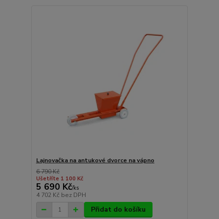
Lajnovačka na antukové dvorce na vápno
6 790 Kč
Ušetříte 1 100 Kč
5 690 Kč
/
ks
4 702 Kč
bez DPH
Přidat do košíku