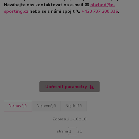
Neváhejte nás kontaktovat na e-mail
📧
obchod@e-
sporting.cz
nebo se s námi spojit
📞
+420
737 200 336
.
Upřesnit parametry
Nejnovější
Nejlevnější
Nejdražší
Zobrazuji 1-10 z 10
strana
z 1