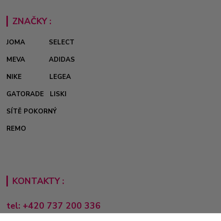
ZNAČKY :
JOMA
SELECT
MEVA
ADIDAS
NIKE
LEGEA
GATORADE
LISKI
SÍTĚ POKORNÝ
REMO
KONTAKTY :
tel: +420 737 200 336
Pondělí-Pátek: 8 - 17 hodin