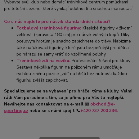
Vybavte svůj klub nebo domácí tréninkové centrum pomůckami
pro letošní sezonu, které vynikají odolností a snadnou manipulací.
Co u nás najdete pro nácvik standardních situací?
Fotbalové tréninkové figuríny:
Klasické figuríny v životní
velikosti (zpravidla 180 cm) pro nácvik volných kopů. Díky
ocelovým hrotům je snadno zapíchnete do trávy. Nabízíme
také
nafukovací figuríny
, které jsou bezpečnější pro děti a
po nárazu se samy vrátí do vzpřímené polohy.
Tréninkové zdi na vozíku:
Profesionální řešení pro kluby.
Sestava několika figurín na pojízdném rámu umožňuje
rychlou změnu pozice „zdi“ na hřišti bez nutnosti každou
figurínu zvlášť zapichovat.
Specializujeme se na vybavení pro hráče, týmy a kluby. Velmi
rádi Vám poradíme s tím, co je přímo pro Vás to nejlepší.
Neváhejte nás kontaktovat na e-mail
📧
obchod@e-
sporting.cz
nebo se s námi spojit
📞
+420
737 200 336.