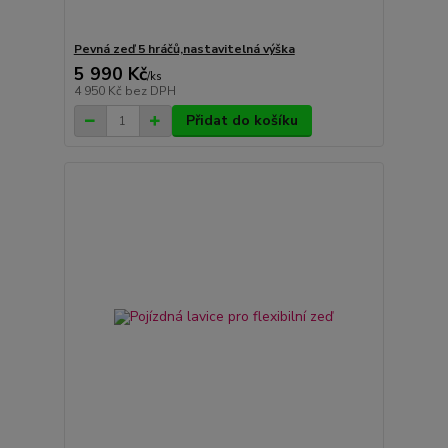
Pevná zeď 5 hráčů,nastavitelná výška
5 990 Kč
/
ks
4 950 Kč
bez DPH
Přidat do košíku