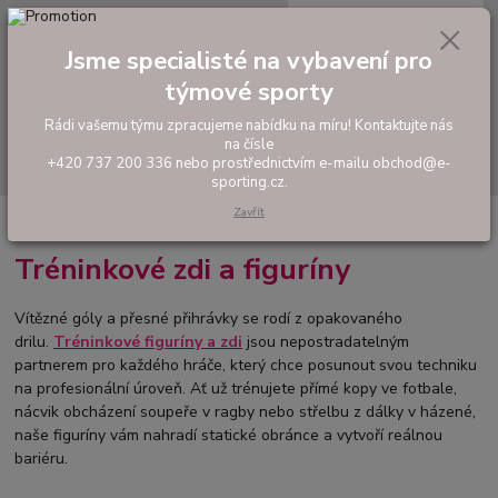
0
ks
tel: +420 737 200 336
CZK
za
0,00 Kč
Pondělí-Pátek: 8 - 17 hodin
Jsme specialisté na vybavení pro
týmové sporty
Menu
Rádi vašemu týmu zpracujeme nabídku na míru! Kontaktujte nás
na čísle
Hledat
+420 737 200 336 nebo prostřednictvím e-mailu obchod@e-
sporting.cz.
Zavřít
Úvod
TRÉNINKOVÉ POMŮCKY
Tréninkové zdi a figuríny
Tréninkové zdi a figuríny
Vítězné góly a přesné přihrávky se rodí z opakovaného
drilu.
Tréninkové figuríny a zdi
jsou nepostradatelným
partnerem pro každého hráče, který chce posunout svou techniku
na profesionální úroveň. Ať už trénujete přímé kopy ve fotbale,
nácvik obcházení soupeře v ragby nebo střelbu z dálky v házené,
naše figuríny vám nahradí statické obránce a vytvoří reálnou
bariéru.