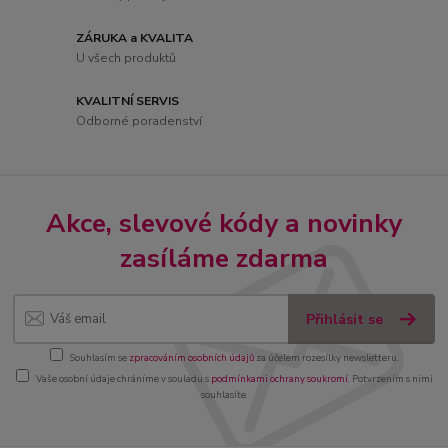
ZÁRUKA a KVALITA
U všech produktů
KVALITNÍ SERVIS
Odborné poradenství
Akce, slevové kódy a novinky
zasíláme zdarma
Přihlásit se
Souhlasím se
zpracováním osobních údajů
za účelem rozesílky newsletteru.
Vaše osobní údaje chráníme v souladu s
podmínkami ochrany soukromí
. Potvrzením s nimi
souhlasíte.