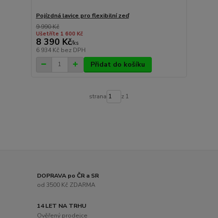
Pojízdná lavice pro flexibilní zeď
9 990 Kč
Ušetříte 1 600 Kč
8 390 Kč
/
ks
6 934 Kč
bez DPH
Přidat do košíku
strana
z 1
DOPRAVA po ČR a SR
od 3500 Kč ZDARMA
14 LET NA TRHU
Ověřený prodejce