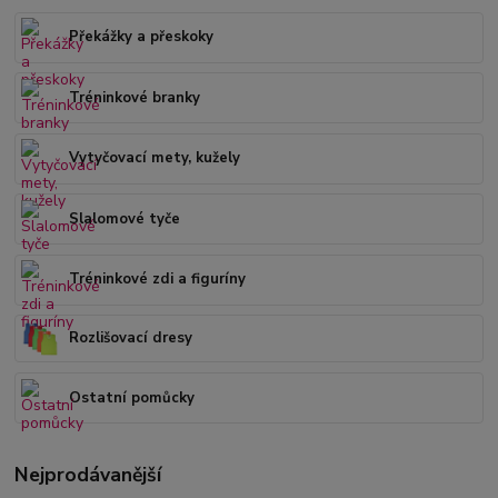
Překážky a přeskoky
Tréninkové branky
Vytyčovací mety, kužely
Slalomové tyče
Tréninkové zdi a figuríny
Rozlišovací dresy
Ostatní pomůcky
Nejprodávanější