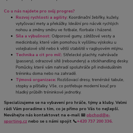
Co u nás najdete pro svůj progres?
Rozvoj rychlosti a agility:
Koordinační žebříky, kužely,
vytyčovací mety a překážky. Ideální pro nácvik rychlých
nohou a změny směru ve fotbale, florbale i házené.
Síla a výbušnost:
Odporové gumy, zátěžové vesty a
medicinbaly, které vám pomohou k vyššímu výskoku u
volejbalové sítě nebo k větší stabilitě v ragbyovém mlýnu.
Technika a cit pro míč:
Střelecké plachty, nahrávače
(passery), odrazové sítě (reboundery) a stickhandling desky.
Pomůcky, které vám nahradí spoluhráče při individuálním
tréninku doma nebo na zahradě.
Týmová organizace:
Rozlišovací dresy, trenérské tabule,
stopky a píšťalky. Vše, co potřebuje moderní kouč pro
hladký průběh tréninkové jednotky.
Specializujeme se na vybavení pro hráče, týmy a kluby. Velmi
rádi Vám poradíme s tím, co je přímo pro Vás to nejlepší.
Neváhejte nás kontaktovat na e-mail
📧
obchod@e-
sporting.cz
nebo se s námi spojit
📞
+420
737 200 336.