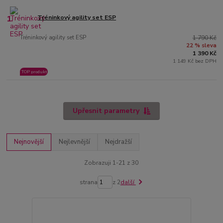
1.
Tréninkový agility set ESP
Tréninkový agility set ESP
1 790 Kč
22 % sleva
1 390 Kč
1 149 Kč bez DPH
TOP produkt
Upřesnit parametry
Nejnovější
Nejlevnější
Nejdražší
Zobrazuji 1-21 z 30
strana
z 2
další