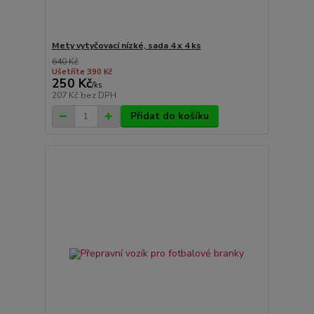
Mety vytyčovací nízké, sada 4 x 4 ks
640 Kč
Ušetříte 390 Kč
250 Kč
/
ks
207 Kč
bez DPH
Přidat do košíku