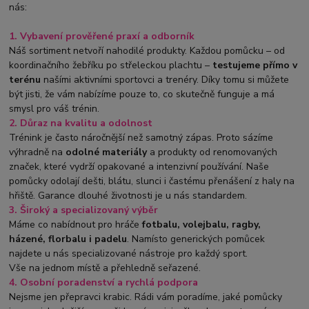
nás:
1. Vybavení prověřené praxí a odborník
Náš sortiment netvoří nahodilé produkty. Každou pomůcku – od
koordinačního žebříku po střeleckou plachtu –
testujeme přímo v
terénu
našími aktivními sportovci a trenéry. Díky tomu si můžete
být jisti, že vám nabízíme pouze to, co skutečně funguje a má
smysl pro váš trénin.
2. Důraz na kvalitu a odolnost
Trénink je často náročnější než samotný zápas. Proto sázíme
výhradně na
odolné materiály
a produkty od renomovaných
značek, které vydrží opakované a intenzivní používání. Naše
pomůcky odolají dešti, blátu, slunci i častému přenášení z haly na
hřiště. Garance dlouhé životnosti je u nás standardem.
3. Široký a specializovaný výběr
Máme co nabídnout pro hráče
fotbalu, volejbalu, ragby,
házené, florbalu i padelu
. Namísto generických pomůcek
najdete u nás specializované nástroje pro každý sport.
Vše na jednom místě a přehledně seřazené.
4. Osobní poradenství a rychlá podpora
Nejsme jen přepravci krabic. Rádi vám poradíme, jaké pomůcky