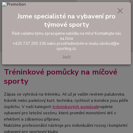
0
ks
tel: +420 737 200 336
CZK
za
0,00 Kč
Pondělí-Pátek: 8 - 17 hodin
Jsme specialisté na vybavení pro
týmové sporty
Menu
Rádi vašemu týmu zpracujeme nabídku na míru! Kontaktujte nás
na čísle
Hledat
+420 737 200 336 nebo prostřednictvím e-mailu obchod@e-
sporting.cz.
Zavřít
Úvod
TRÉNINKOVÉ POMŮCKY
Tréninkové pomůcky na míčové
sporty
Zápas se vyhrává na tréninku. Ať už je vaším revírem palubovka,
trávník nebo padelový kurt, technika, rychlost a kondice jsou pilíře
úspěchu. V naší kategorii
tréninkových pomůcek
najdete
vybavení pro letošní sezónu, které promění monotónní dril v
efektivní a zábavnou přípravu.
Nabízíme profesionální nástroje pro individuální rozvoj i kompletní
vybavení pro sportovní kluby.