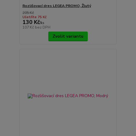
Rozlišovací dres LEGEA PROMO, Žlutý
205 Kč
Ušetříte 75 Kč
130 Kč
/
ks
107 Kč
bez DPH
Zvolit variantu