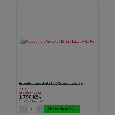
6x sada na přeskoky HS 12x kužel + 6x tyč
2 190 Kč
Ušetříte 400 Kč
1 790 Kč
/
ks
1 479 Kč
bez DPH
Přidat do košíku