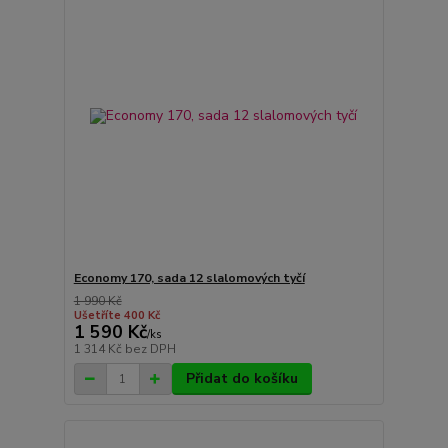
Economy 170, sada 12 slalomových tyčí
1 990 Kč
Ušetříte 400 Kč
1 590 Kč
/
ks
1 314 Kč
bez DPH
Přidat do košíku