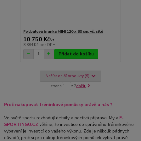
Fotbalová branka MINI 120 x 80 cm, vč. sítě
10 750 Kč
/
ks
8 884 Kč
bez DPH
Přidat do košíku
Načíst další produkty (9)
strana
z 2
další
Proč nakupovat tréninkové pomůcky právě u nás ?
Ve světě sportu rozhodují detaily a poctivá příprava. My v
E-
SPORTINGU.CZ
věříme, že investice do správného tréninkového
vybavení je investicí do vašeho výkonu. Zde je několik pádných
důvodů, proč si pro nákup tréninkových pomůcek vybrat právě