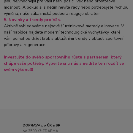
jsou nejvhodnější pro vaši herní pozici, věk nebo prostorové
možnosti. A pokud si s něčím nevíte rady nebo potřebujete rychlou
výměnu, naše zákaznická podpora reaguje obratem.
5. Novinky a trendy pro Vás.
Aktivně vyhledáváme nejnovější tréninkové metody a inovace. V
naší nabídce najdete moderní technologické vychytávky, které
vám pomohou držet krok s aktuálními trendy v oblasti sportovní
přípravy a regenerace.
Investujte do svého sportovního růstu s partnerem, který
chápe vaše potřeby. Vyberte si u nás a uvidíte ten rozdíl ve
svém výkonu!!!
DOPRAVA po ČR a SR
od 3500 Kč ZDARMA