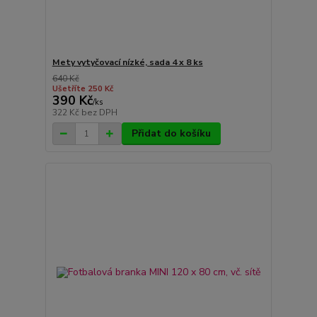
Mety vytyčovací nízké, sada 4 x 8 ks
640 Kč
Ušetříte 250 Kč
390 Kč
/
ks
322 Kč
bez DPH
Přidat do košíku