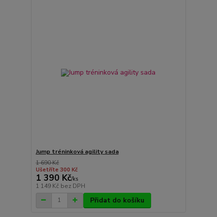
Jump tréninková agility sada
1 690 Kč
Ušetříte 300 Kč
1 390 Kč
/
ks
1 149 Kč
bez DPH
Přidat do košíku