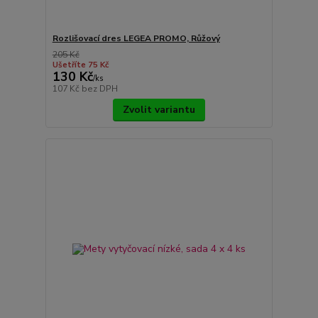
Rozlišovací dres LEGEA PROMO, Růžový
205 Kč
Ušetříte 75 Kč
130 Kč
/
ks
107 Kč
bez DPH
Zvolit variantu