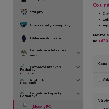
Co u ná
Stulpny
Opt
Leh
Vel
Hráčské sety a soupravy
Nevíte s
Oblečení do deště
na
+420
Fotbalové a futsalové
míče
Cena:
Fotbaloví brankáři
Skl
Rozhodčí
Fotbalové kopačky
Výrob
Lisovky FG
JO