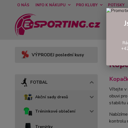
O NÁS
INFO K NÁKUPU
PRO KLUBY
POTISKY
J
Rá
+42
Úvod
VÝPRODEJ poslední kusy
Kopa
Kopačk
FOTBAL
Vítejte v
obuvi pr
Akční sady dresů
stabilitu 
Tréninkové oblečení
Nabízíme
kontrolu 
Trenýrky