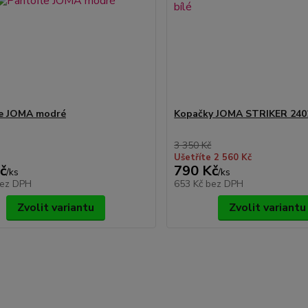
le JOMA modré
Kopačky JOMA STRIKER 240
3 350 Kč
Ušetříte 2 560 Kč
č
790 Kč
/
ks
/
ks
ez DPH
653 Kč
bez DPH
Zvolit variantu
Zvolit variantu