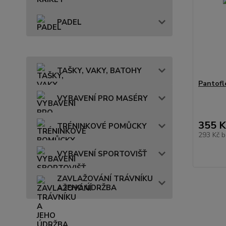
PADEL
TAŠKY, VAKY, BATOHY
Pantof
VYBAVENÍ PRO MASÉRY
355 K
TRÉNINKOVÉ POMŮCKY
293 Kč
b
VYBAVENÍ SPORTOVIŠŤ
ZAVLAŽOVÁNÍ TRÁVNÍKU
A JEHO ÚDRŽBA