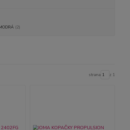
.MODRÁ
(2)
strana
z 1