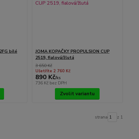
2FG bílé
JOMA KOPAČKY PROPULSION CUP
2519, fialová/žlutá
3 650 Kč
Ušetříte 2 760 Kč
890 Kč
/
ks
736 Kč
bez DPH
Zvolit variantu
strana
z 1