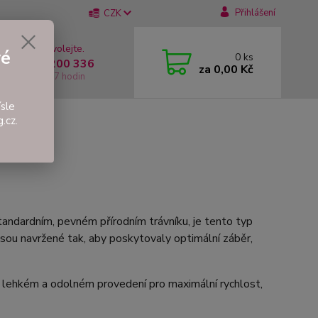
Přihlášení
CZK
 si rady? Zavolejte.
vé
0
ks
 +420 737 200 336
za
0,00 Kč
í-Pátek: 8 - 17 hodin
sle
.cz.
standardním, pevném přírodním trávníku, je tento typ
jsou navržené tak, aby poskytovaly optimální záběr,
 lehkém a odolném provedení pro maximální rychlost,