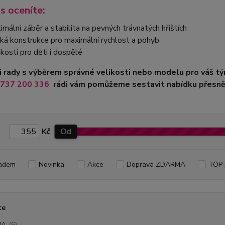
s oceníte:
imální záběr a stabilita na pevných trávnatých hřištích
ká konstrukce pro maximální rychlost a pohyb
ikosti pro děti i dospělé
i rady s výběrem správné velikosti nebo modelu pro váš 
 737 200 336
rádi vám pomůžeme sestavit nabídku přesně 
Kč
Od
adem
Novinka
Akce
Doprava ZDARMA
TOP 
ce
MA
(6)