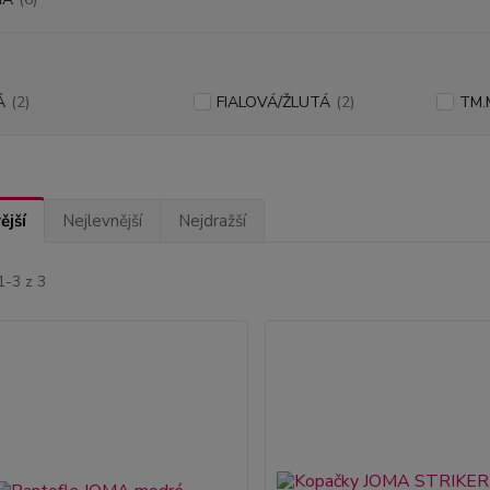
Á
(2)
FIALOVÁ/ŽLUTÁ
(2)
TM
ější
Nejlevnější
Nejdražší
1-3 z 3