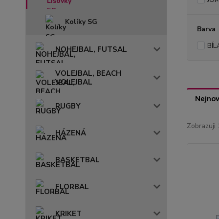
Kolíky SG
Barva
BÍL
NOHEJBAL, FUTSAL
VOLEJBAL, BEACH
VOLEJBAL
Nejnov
RUGBY
Zobrazuji 
HÁZENÁ
BASKETBAL
FLORBAL
KRIKET