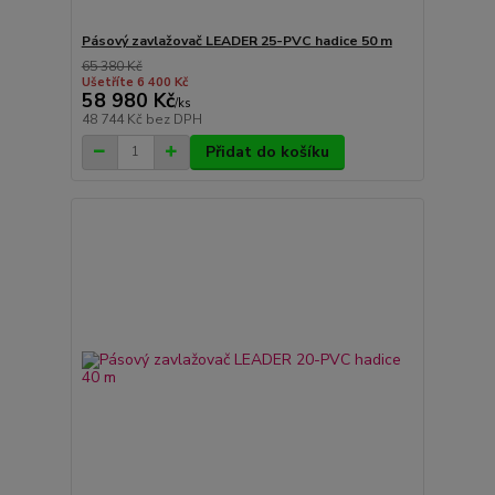
Pásový zavlažovač LEADER 25-PVC hadice 50 m
65 380 Kč
Ušetříte 6 400 Kč
58 980 Kč
/
ks
48 744 Kč
bez DPH
Přidat do košíku