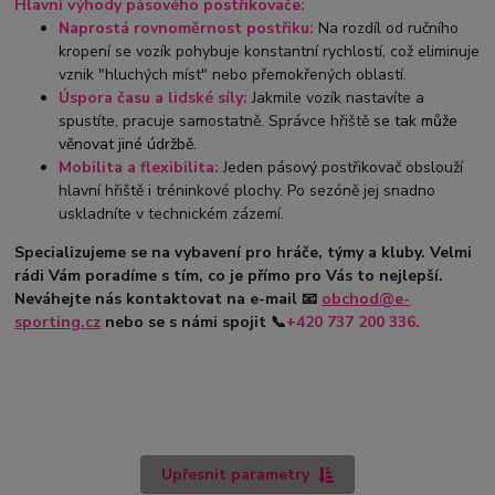
Hlavní výhody pásového postřikovače:
Naprostá rovnoměrnost postřiku:
Na rozdíl od ručního
kropení se vozík pohybuje konstantní rychlostí, což eliminuje
vznik "hluchých míst" nebo přemokřených oblastí.
Úspora času a lidské síly:
Jakmile vozík nastavíte a
spustíte, pracuje samostatně. Správce hřiště
se tak může
věnovat jiné údržbě.
Mobilita a flexibilita:
Jeden pásový postřikovač obslouží
hlavní hřiště i tréninkové plochy. Po sezóně jej snadno
uskladníte v technickém zázemí.
Specializujeme se na vybavení pro hráče, týmy a kluby. Velmi
rádi Vám poradíme s tím, co je přímo pro Vás to nejlepší.
Neváhejte nás kontaktovat na e-mail
📧
obchod@e-
sporting.cz
nebo se s námi spojit
📞
+420
737 200 336.
Upřesnit parametry