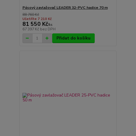
Pásový zavlažovač LEADER 32-PVC hadice 70 m
88 760 Kč
Ušetříte 7 210 Kč
81 550 Kč
/
ks
67 397 Kč
bez DPH
Přidat do košíku