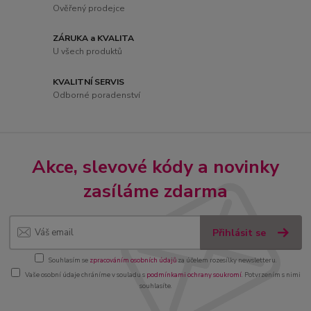
Ověřený prodejce
ZÁRUKA a KVALITA
U všech produktů
KVALITNÍ SERVIS
Odborné poradenství
Akce, slevové kódy a novinky
zasíláme zdarma
Přihlásit se
Souhlasím se
zpracováním osobních údajů
za účelem rozesílky newsletteru.
Vaše osobní údaje chráníme v souladu s
podmínkami ochrany soukromí
. Potvrzením s nimi
souhlasíte.