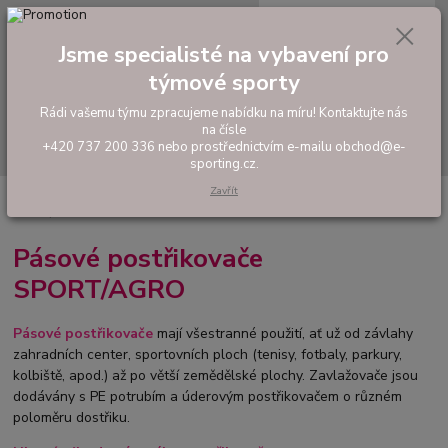
0
ks
tel: +420 737 200 336
CZK
za
0,00 Kč
Pondělí-Pátek: 8 - 17 hodin
Jsme specialisté na vybavení pro
týmové sporty
Menu
Rádi vašemu týmu zpracujeme nabídku na míru! Kontaktujte nás
na čísle
Hledat
+420 737 200 336 nebo prostřednictvím e-mailu obchod@e-
sporting.cz.
Zavřít
Úvod
ZAVLAŽOVÁNÍ TRÁVNÍKU A JEHO ÚDRŽBA
Pásové postřikovače
SPORT/AGRO
Pásové postřikovače
SPORT/AGRO
Pásové postřikovače
mají všestranné použití, ať už od závlahy
zahradních center, sportovních ploch (tenisy, fotbaly, parkury,
kolbiště, apod.) až po větší zemědělské plochy. Zavlažovače jsou
dodávány s PE potrubím a úderovým postřikovačem o různém
poloměru dostřiku.