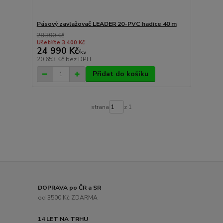
Pásový zavlažovač LEADER 20-PVC hadice 40 m
28 390 Kč
Ušetříte 3 400 Kč
24 990 Kč
/
ks
20 653 Kč
bez DPH
Přidat do košíku
strana
z 1
DOPRAVA po ČR a SR
od 3500 Kč ZDARMA
14 LET NA TRHU