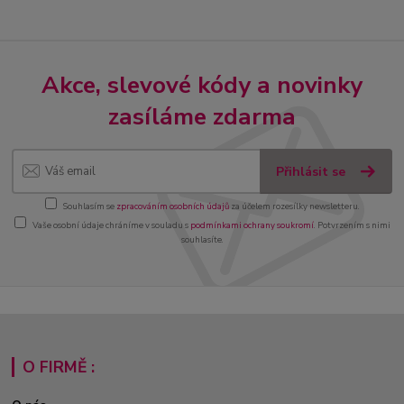
Akce, slevové kódy a novinky
zasíláme zdarma
Přihlásit se
Souhlasím se
zpracováním osobních údajů
za účelem rozesílky newsletteru.
Vaše osobní údaje chráníme v souladu s
podmínkami ochrany soukromí
. Potvrzením s nimi
souhlasíte.
O FIRMĚ :