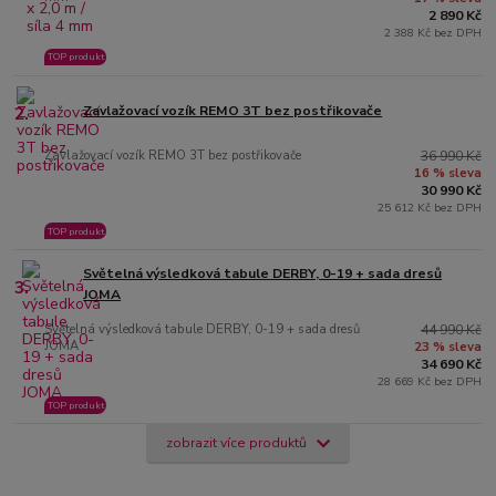
2 890 Kč
2 388 Kč bez DPH
TOP produkt
2.
Zavlažovací vozík REMO 3T bez postřikovače
Zavlažovací vozík REMO 3T bez postřikovače
36 990 Kč
16 % sleva
30 990 Kč
25 612 Kč bez DPH
TOP produkt
Světelná výsledková tabule DERBY, 0-19 + sada dresů
3.
JOMA
Světelná výsledková tabule DERBY, 0-19 + sada dresů
44 990 Kč
JOMA
23 % sleva
34 690 Kč
28 669 Kč bez DPH
TOP produkt
zobrazit více produktů