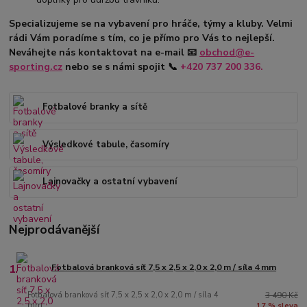
Specializujeme se na vybavení pro hráče, týmy a kluby. Velmi
rádi Vám poradíme s tím, co je přímo pro Vás to nejlepší.
Neváhejte nás kontaktovat na e-mail
📧
obchod@e-
sporting.cz
nebo se s námi spojit
📞
+420
737 200 336.
Fotbalové branky a sítě
Výsledkové tabule, časomíry
Lajnovačky a ostatní vybavení
Nejprodávanější
1.
Fotbalová branková síť 7,5 x 2,5 x 2,0 x 2,0 m / síla 4 mm
Fotbalová branková síť 7,5 x 2,5 x 2,0 x 2,0 m / síla 4
3 490 Kč
mm
17 % sleva