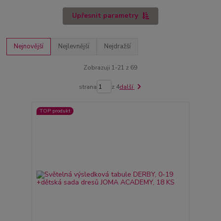
Upřesnit parametry
Nejnovější
Nejlevnější
Nejdražší
Zobrazuji 1-21 z 69
strana
z 4
další
TOP produkt