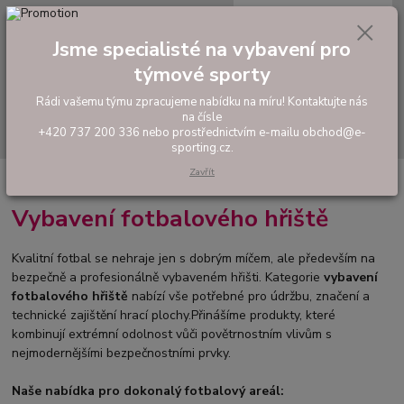
0
ks
tel: +420 737 200 336
CZK
za
0,00 Kč
Pondělí-Pátek: 8 - 17 hodin
Jsme specialisté na vybavení pro
týmové sporty
Menu
Rádi vašemu týmu zpracujeme nabídku na míru! Kontaktujte nás
na čísle
Hledat
+420 737 200 336 nebo prostřednictvím e-mailu obchod@e-
sporting.cz.
Zavřít
Úvod
VYBAVENÍ SPORTOVIŠŤ
Fotbal
Vybavení fotbalového hřiště
Kvalitní fotbal se nehraje jen s dobrým míčem, ale především na
bezpečně a profesionálně vybaveném hřišti. Kategorie
vybavení
fotbalového hřiště
nabízí vše potřebné pro údržbu, značení a
technické zajištění hrací plochy.Přinášíme produkty, které
kombinují extrémní odolnost vůči povětrnostním vlivům s
nejmodernějšími bezpečnostními prvky.
Naše nabídka pro dokonalý fotbalový areál: