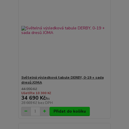
Světelná výsledková tabule DERBY, 0-19 + sada
dresů JOMA
44 990 Kč
Ušetříte 10 300 Kč
34 690 Kč
/
ks
28 669 Kč
bez DPH
Přidat do košíku