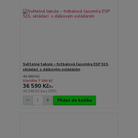
Světelná tabule – fotbalová časomíra ESP 51S,
skládací s dálkovým ovládáním
43 980 Kč
Ušetříte 7 390 Kč
36 590 Kč
/
ks
30 240 Kč
bez DPH
Přidat do košíku