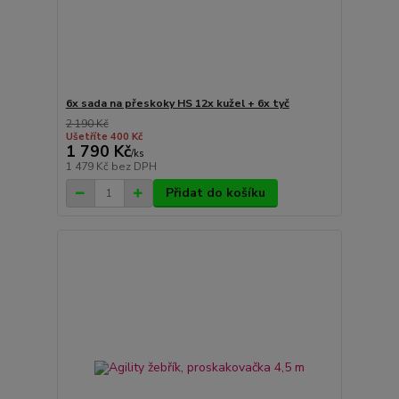
6x sada na přeskoky HS 12x kužel + 6x tyč
2 190 Kč
Ušetříte 400 Kč
1 790 Kč
/
ks
1 479 Kč
bez DPH
Přidat do košíku