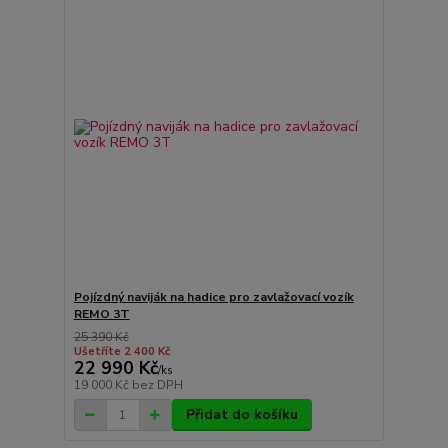
Pojízdný naviják na hadice pro zavlažovací vozík
REMO 3T
25 390 Kč
Ušetříte 2 400 Kč
22 990 Kč
/
ks
19 000 Kč
bez DPH
Přidat do košíku