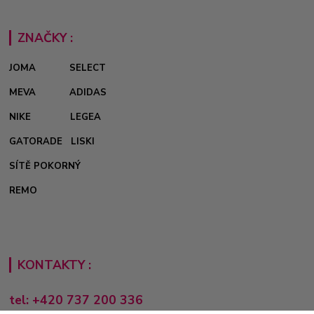
ZNAČKY :
JOMA
SELECT
MEVA
ADIDAS
NIKE
LEGEA
GATORADE
LISKI
SÍTĚ POKORNÝ
REMO
KONTAKTY :
tel: +420 737 200 336