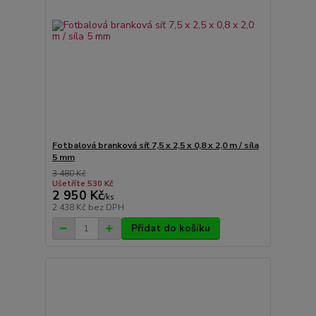
Fotbalová branková síť 7,5 x 2,5 x 0,8 x 2,0 m / síla
5 mm
3 480 Kč
Ušetříte 530 Kč
2 950 Kč
/
ks
2 438 Kč
bez DPH
Přidat do košíku