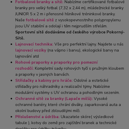
Fotbalové branky a sítě:
Nabízíme certifikované fotbalové
branky pro velký fotbal (7,32 x 2,44 m), mládežnické branky
JUNIOR 5 x 2 m i přenosné hliníkové tréninkové branky.
Naše
fotbalové sítě
z vysokopevnostního polypropylenu
jsou UV stabilní a odolají i těm nejprudším střelám.
Sportovní sítě dodáváme od českého výrobce Pokorný-
Sítě.
Lajnovací technika:
Vše pro perfektní lajny. Najdete u nás
lajnovací vozíky
(na vápno i barvu), ekologické barvy na
lajnování atd
Rohové praporky a praporky pro pomezní
rozhodčí:
Kompletní sady rohových tyčí s pružným kloubem
a praporky v jasných barvách.
Střídačky a kabiny pro hráče:
Odolné a estetické
střídačky pro náhradníky a realizační týmy. Nabízíme
modulární systémy s UV ochranou a pohodlným sezením.
Ochranné sítě za branky (Lapače míčů):
Vysoké
ochranné bariéry, které chrání diváky, zaparkovaná auta a
okolní budovy před zbloudilými míči.
Příslušenství a údržba:
Ukazatele skóre( výsledkové
tabule ), kotvy do země pro zajištění branek a technické
doplňky pro údržbu trávníku.