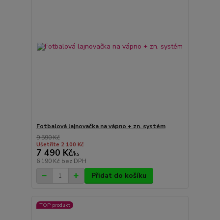
Fotbalová lajnovačka na vápno + zn. systém
9 590 Kč
Ušetříte 2 100 Kč
7 490 Kč
/
ks
6 190 Kč
bez DPH
Přidat do košíku
TOP produkt