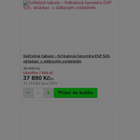
Světelná tabule – fotbalová časomíra ESP 52S,
skládací s dálkovým ovládáním
45 490 Kč
Ušetříte 7 600 Kč
37 890 Kč
/
ks
31 314 Kč
bez DPH
Přidat do košíku