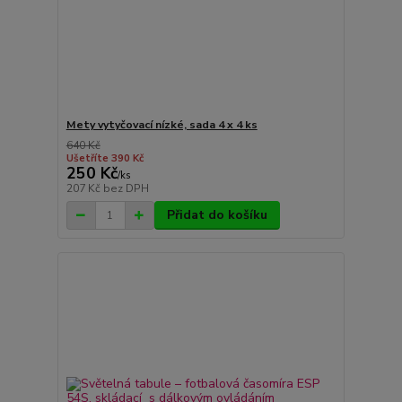
Mety vytyčovací nízké, sada 4 x 4 ks
640 Kč
Ušetříte 390 Kč
250 Kč
/
ks
207 Kč
bez DPH
Přidat do košíku