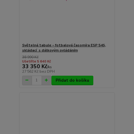
Světelná tabule – fotbalová časomíra ESP 54S,
skládací s dálkovým ovládáním
38 990 Kč
Ušetříte 5 640 Kč
33 350 Kč
/
ks
27 562 Kč
bez DPH
Přidat do košíku