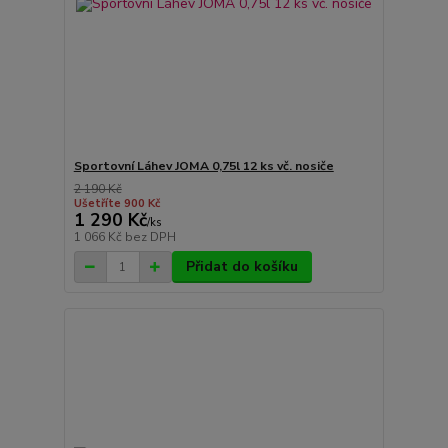
Sportovní Láhev JOMA 0,75l 12 ks vč. nosiče
2 190 Kč
Ušetříte 900 Kč
1 290 Kč
/
ks
1 066 Kč
bez DPH
Přidat do košíku