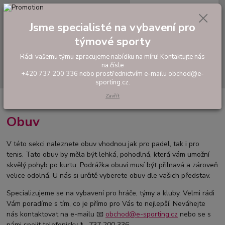
0
ks
tel: +420 737 200 336
CZK
za
0,00 Kč
Pondělí-Pátek: 8 - 17 hodin
Jsme specialisté na vybavení pro
týmové sporty
Menu
Rádi vašemu týmu zpracujeme nabídku na míru! Kontaktujte nás
na čísle
Hledat
+420 737 200 336 nebo prostřednictvím e-mailu obchod@e-
sporting.cz.
Zavřít
Úvod
PADEL
Oblečení a obuv
Obuv
Obuv
V této sekci naleznete obuv vhodnou jak pro padel, tak i pro
tenis. Tato obuv by měla být lehká, pohodlná, která vám umožní
skvělý pohyb po kurtu. Podrážka obuvi musí být přilnavá a zároveň
velice odolná. U nás si určitě vyberete obuv dle vašich představ.
Specializujeme se na vybavení pro hráče, týmy a kluby. Velmi rádi
Vám poradíme s tím, co je přímo pro Vás to nejlepší. Neváhejte
nás kontaktovat na e-mailu 📧
obchod@e-sporting.cz
nebo se s
námi spojit telefonicky 📞 737 200 336.