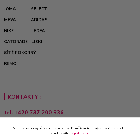
JOMA
SELECT
MEVA
ADIDAS
NIKE
LEGEA
GATORADE
LISKI
SÍTĚ POKORNÝ
REMO
KONTAKTY :
tel: +420 737 200 336
Pondělí-Pátek: 8 - 17 hodin
Na e-shopu využíváme cookies. Používáním našich stránek s tím
obchod@e-sporting.cz
souhlasíte.
Zjistit více