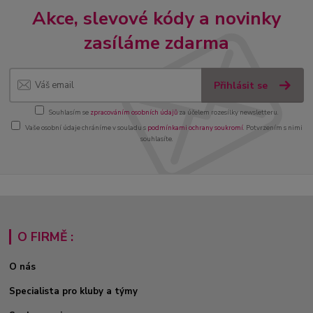
Akce, slevové kódy a novinky
zasíláme zdarma
Přihlásit se
Souhlasím se
zpracováním osobních údajů
za účelem rozesílky newsletteru.
Vaše osobní údaje chráníme v souladu s
podmínkami ochrany soukromí
. Potvrzením s nimi
souhlasíte.
O FIRMĚ :
O nás
Specialista pro kluby a týmy