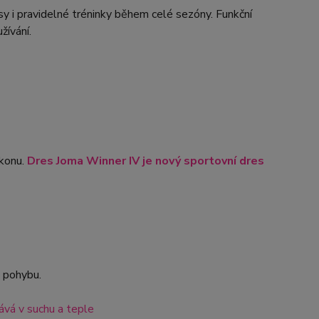
y i pravidelné tréninky během celé sezóny. Funkční
žívání.
ýkonu.
Dres Joma Winner IV je nový sportovní dres
t pohybu.
vá v suchu a teple