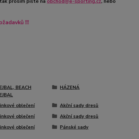
 tak prosím pište na
obchod@e-sporting.cz
, nebo
ožadavků !!!
EJBAL, BEACH
HÁZENÁ
EJBAL
inkové oblečení
Akční sady dresů
inkové oblečení
Akční sady dresů
inkové oblečení
Pánské sady