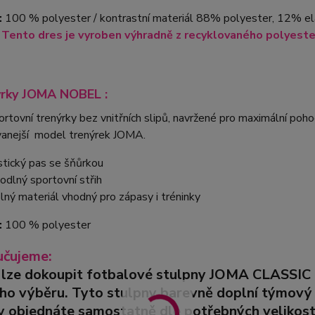
:
100 % polyester /
kontrastní materiál 88% polyester, 12% e
res je vyroben výhradně z recyklovaného polyeste
ýrky JOMA NOBEL :
rtovní trenýrky bez vnitřních slipů, navržené pro maximální poho
vanejší model trenýrek JOMA.
stický pas se šňůrkou
odlný sportovní střih
lný materiál vhodný pro zápasy i tréninky
:
100 % polyester
čujeme:
 lze dokoupit fotbalové stulpny
JOMA CLASSIC 
ího výběru.
Tyto stulpny barevně doplní týmový k
y objednáte samostatně dle potřebných velikost