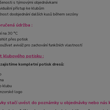
šenosti s týmovými objednávkami
ividuální přístup ke klubům
nost doobjednání dalších kusů během sezóny
ručená údržba :
ní na 30 °C
ehlit přes potisk
oužívat aviváž pro zachování funkčních vlastností
 klubového potisku :
 zajistíme kompletní potisk dresů:
o
na
o klubu
nzorské logo
ky stačí uvést do poznámky u objednávky nebo nás 