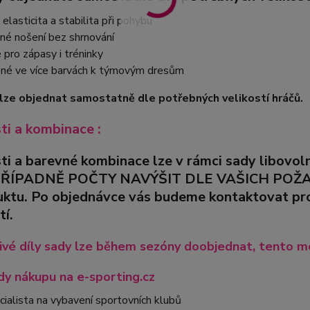
elasticita a stabilita při pohybu
né nošení bez shrnování
pro zápasy i tréninky
né ve více barvách k týmovým dresům
lze objednat samostatně dle potřebných velikostí hráčů.
sti a kombinace :
sti a barevné kombinace lze v rámci sady libovo
PŘÍPADNĚ POČTY NAVÝŠIT DLE VAŠICH POŽADA
uktu. Po objednávce vás budeme kontaktovat pro 
tí.
ivé díly sady lze během sezóny doobjednat, tento mo
y nákupu na e-sporting.cz
cialista na vybavení sportovních klubů