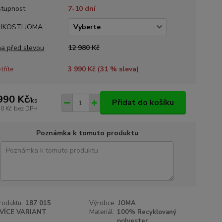
tupnost
7-10 dní
LIKOSTI JOMA
a před slevou
12 980 Kč
tříte
3 990 Kč (
31
% sleva)
990 Kč
/
ks
Přidat do košíku
30 Kč
bez DPH
Poznámka k tomuto produktu
roduktu:
187 015
Výrobce:
JOMA
VÍCE VARIANT
Materiál:
100% Recyklovaný
polyester