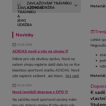
ZAVLAŽOVÁNÍ TRÁVNÍKU
Materiál
A JEHO ÚDRŽBA
Tento d
🩳Tren
Novinky
Lehké spo
Nejpouží
10.02.2026
ADIDAS nově u nás na shopu !!!
ela
Máme pro vás skvělou zprávu. Nově na
poh
našem shopu najdete další dalo by se říce
odo
klasickou sportovní značku ADIDAS. Nově
Materiál
zde najdete veškeré , ale hlavn...
číst celé
Doporu
03.03.2025
K sadě
Nová levnější doprava s DPD !!!
vlastn
Na začátku nové sportovní sezóny mám
Stulpn
pro vás dobrou zprávu !!! Vše okolo nás