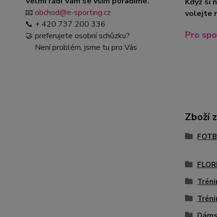
Velmi rádi Vám se vším poradíme.
Když si 
📧
obchod@e-sporting.cz
volejte 
📞 + 420 737 200 336
Pro spo
🤝 preferujete osobní schůzku?
Není problém, jsme tu pro Vás
Zboží 
FOTB
FLOR
Tréni
Tréni
Dáms