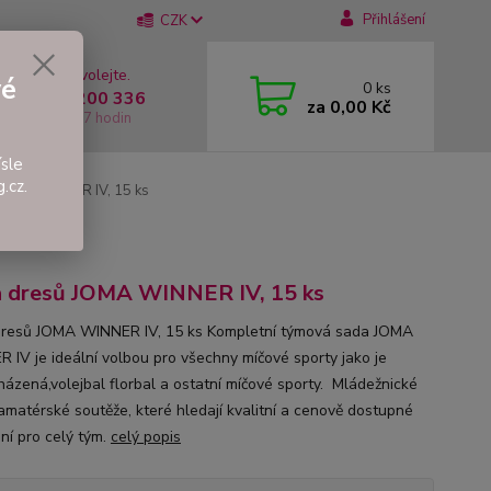
Přihlášení
CZK
 si rady? Zavolejte.
vé
0
ks
 +420 737 200 336
za
0,00 Kč
í-Pátek: 8 - 17 hodin
sle
.cz.
JOMA WINNER IV, 15 ks
 dresů JOMA WINNER IV, 15 ks
resů JOMA WINNER IV, 15 ks Kompletní týmová sada JOMA
 IV je ideální volbou pro všechny míčové sporty jako je
,házená,volejbal florbal a ostatní míčové sporty. Mládežnické
 amatérské soutěže, které hledají kvalitní a cenově dostupné
ní pro celý tým.
celý popis