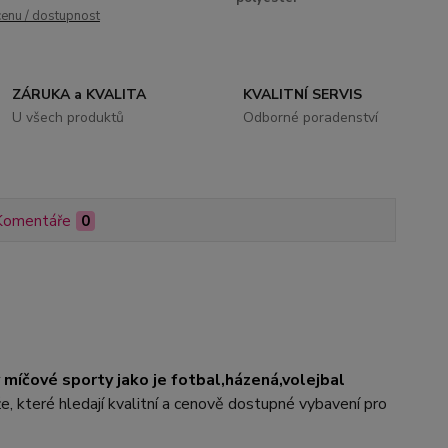
cenu / dostupnost
ZÁRUKA a KVALITA
KVALITNÍ SERVIS
U všech produktů
Odborné poradenství
Komentáře
0
 míčové sporty jako je fotbal,házená,volejbal
, které hledají kvalitní a cenově dostupné vybavení pro