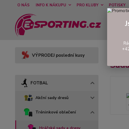
O NÁS
INFO K NÁKUPU
PRO KLUBY
POTISKY
J
Rá
+42
Úvod
VÝPRODEJ poslední kusy
Sada
FOTBAL
Akční sady dresů
Tréninkové oblečení
Hráčské sady a dresy