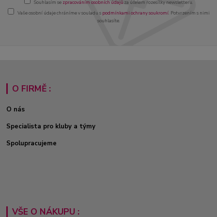
Souhlasím se
zpracováním osobních údajů
za účelem rozesílky newsletteru.
Vaše osobní údaje chráníme v souladu s
podmínkami ochrany soukromí
. Potvrzením s nimi
souhlasíte.
O FIRMĚ :
O nás
Specialista pro kluby a týmy
Spolupracujeme
VŠE O NÁKUPU :