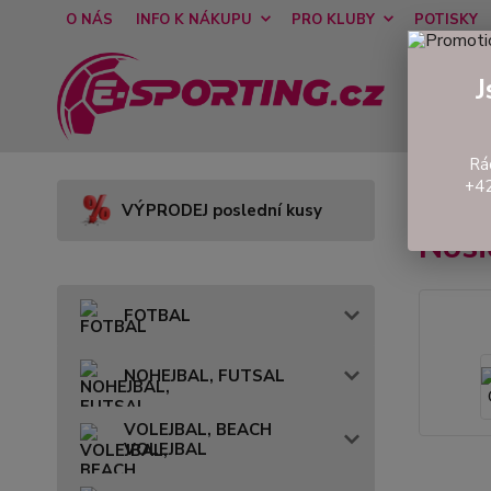
O NÁS
INFO K NÁKUPU
PRO KLUBY
POTISKY
J
Rá
+42
Úvod
VÝPRODEJ poslední kusy
Nosi
FOTBAL
NOHEJBAL, FUTSAL
VOLEJBAL, BEACH
VOLEJBAL