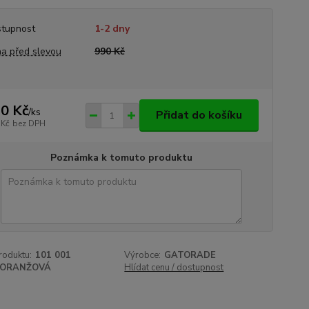
tupnost
1-2 dny
a před slevou
990 Kč
0 Kč
/
ks
Přidat do košíku
 Kč
bez DPH
Poznámka k tomuto produktu
roduktu:
101 001
Výrobce:
GATORADE
ORANŽOVÁ
Hlídat cenu / dostupnost