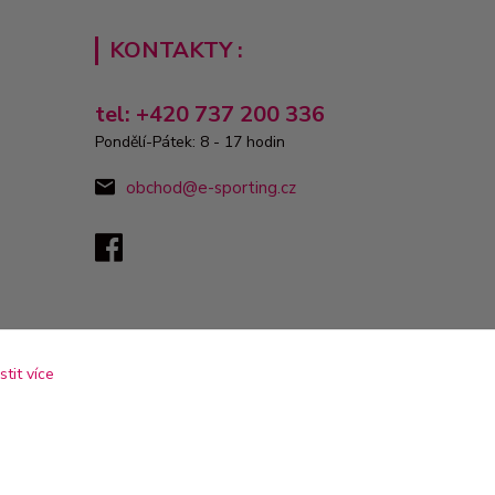
KONTAKTY :
tel: +420 737 200 336
Pondělí-Pátek: 8 - 17 hodin
obchod@e-sporting.cz
istit více