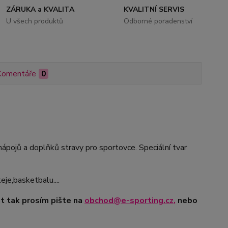
ZÁRUKA a KVALITA
KVALITNÍ SERVIS
U všech produktů
Odborné poradenství
Komentáře
0
ápojů a doplňků stravy pro sportovce. Speciální tvar
je,basketbalu....
t tak prosím pište na
obchod@e-sporting.cz
,
nebo