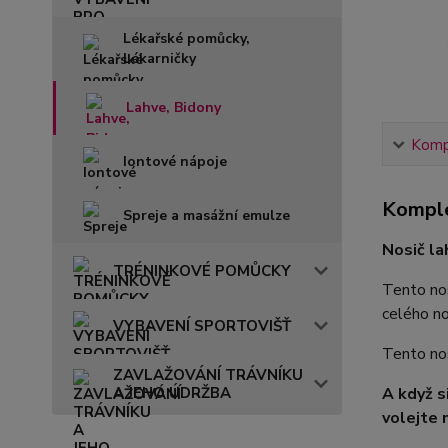
Lékařské pomůcky,
Lékarničky
Lahve, Bidony
Kompl
Iontové nápoje
Komple
Spreje a masážní emulze
Nosič l
TRÉNINKOVÉ POMŮCKY
Tento nos
celého no
VYBAVENÍ SPORTOVIŠŤ
Tento nos
ZAVLAŽOVÁNÍ TRÁVNÍKU
A JEHO ÚDRŽBA
A když s
volejte 