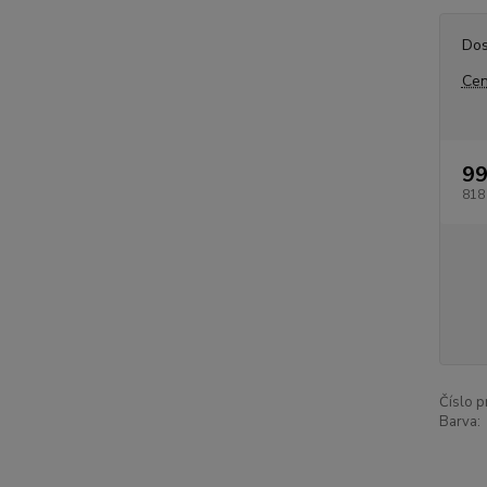
Dos
Cen
99
818
Číslo p
Barva: