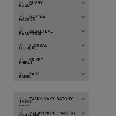
RUGBY
HÁZENÁ
BASKETBAL
FLORBAL
KRIKET
PADEL
TAŠKY, VAKY, BATOHY
VYBAVENÍ PRO MASÉRY