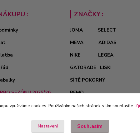
NÁKUPU :
ZNAČKY :
odmínky
JOMA
SELECT
vat
MEVA
ADIDAS
platba
NIKE
LEGEA
 řád
GATORADE
LISKI
tabulky
SÍTĚ POKORNÝ
PRO SEZÓNU 2025/26
REMO
opu využíváme cookies. Používáním našich stránek s tím souhlasíte.
Zj
Souhlasím
Nastavení