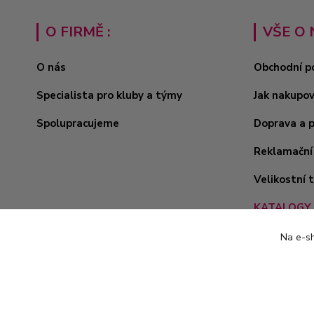
O FIRMĚ :
VŠE O 
O nás
Obchodní p
Specialista pro kluby a týmy
Jak nakupo
Spolupracujeme
Doprava a 
Reklamační
Velikostní 
KATALOGY 
Na e-sh