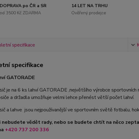
DOPRAVA po ČR a SR
14 LET NA TRHU
od 3500 Kč ZDARMA
Ověřený prodejce
etní specifikace
tní specifikace
ahví GATORADE
ič je na 6 ks lahví GATORADE ,největšího výrobce sportovních n
siče a držadla umožňuje velmi lehce přenést větší počet lahví.
ič a lahve jsou nejpoužívanější ve sportovním světě fotbalu, hoke
i nebudete vědět rady, nebo se budete chtít na něco zepta
na
+420 737 200 336