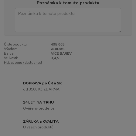
Poznámka k tomuto produktu
Číslo produktu:
495 005
Výrobce:
ADIDAS
Barva:
VÍCE BAREV
Velikosti:
3,4,5
Hlídat cenu / dostupnost
DOPRAVA po ČR a SR
od 3500 Kč ZDARMA
14 LET NA TRHU
Ověřený prodejce
ZÁRUKA a KVALITA
U všech produktů