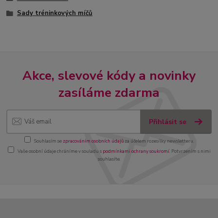
Sady tréninkových míčů
Akce, slevové kódy a novinky
zasíláme zdarma
Přihlásit se
Souhlasím se
zpracováním osobních údajů
za účelem rozesílky newsletteru.
Vaše osobní údaje chráníme v souladu s
podmínkami ochrany soukromí
. Potvrzením s nimi
souhlasíte.