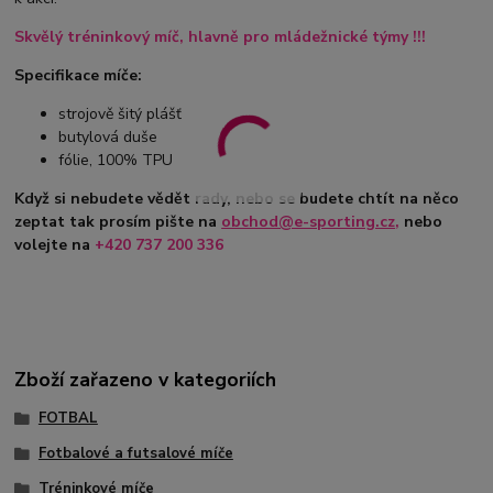
Skvělý tréninkový míč, hlavně pro mládežnické týmy !!!
Specifikace míče:
strojově šitý plášť
butylová duše
fólie, 100% TPU
Když si nebudete vědět rady, nebo se budete chtít na něco
zeptat tak prosím pište na
obchod@e-sporting.cz
,
nebo
volejte na
+420 737 200 336
Zboží zařazeno v kategoriích
FOTBAL
Fotbalové a futsalové míče
Tréninkové míče