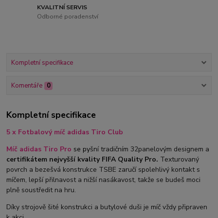
KVALITNÍ SERVIS
Odborné poradenství
Kompletní specifikace
Komentáře
0
Kompletní specifikace
5 x Fotbalový míč adidas Tiro Club
Míč adidas Tiro Pro
se p
y
šní tradičním 32panelovým designem a
certifikátem nejvyšší kvality FIFA Quality Pro.
Texturovaný
povrch a bezešvá konstrukce TSBE zaručí spolehlivý kontakt s
míčem, lepší přilnavost a nižší nasákavost, takže se budeš moci
plně soustředit na hru.
Díky strojově šité konstrukci a butylové duši je míč vždy připraven
k akci.