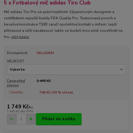
5 x Fotbalový míč adidas Tiro Club
Míč adidas Tiro Pro se pyšní tradičním 32panelovým designem a
certifikátem nejvyšší kvality FIFA Quality Pro. Texturovaný povrch a
bezešvá konstrukce TSBE zaručí spolehlivý kontakt s míčem, lepší
přilnavost a nižší nasákavost, takže se budeš moci plně soustředit na
hru.
celý popis
Dostupnost
SKLADEM
VELIKOST
Cena před
2 495 Kč
slevou
Ušetříte
746 Kč (
30
% sleva)
1 749 Kč
/
ks
1 445 Kč
bez DPH
Přidat do košíku