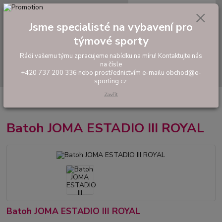
0
ks
tel: +420 737 200 336
CZK
za
0,00 Kč
Pondělí-Pátek: 8 - 17 hodin
Jsme specialisté na vybavení pro
týmové sporty
Menu
Rádi vašemu týmu zpracujeme nabídku na míru! Kontaktujte nás
na čísle
Hledat
+420 737 200 336 nebo prostřednictvím e-mailu obchod@e-
sporting.cz.
Zavřít
Úvod
TAŠKY, VAKY, BATOHY
Sportovní batohy
Batoh JOMA
ESTADIO III ROYAL
Batoh JOMA ESTADIO III ROYAL
Batoh JOMA ESTADIO III ROYAL