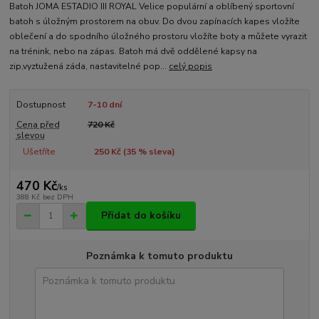
Batoh JOMA ESTADIO III ROYAL Velice populární a oblíbený sportovní
batoh s úložným prostorem na obuv. Do dvou zapínacích kapes vložíte
oblečení a do spodního úložného prostoru vložíte boty a můžete vyrazit
na trénink, nebo na zápas. Batoh má dvě oddělené kapsy na
zip,vyztužená záda, nastavitelné pop...
celý popis
Dostupnost
7-10 dní
Cena před
720 Kč
slevou
Ušetříte
250 Kč (
35
% sleva)
470 Kč
/
ks
388 Kč
bez DPH
Přidat do košíku
Poznámka k tomuto produktu