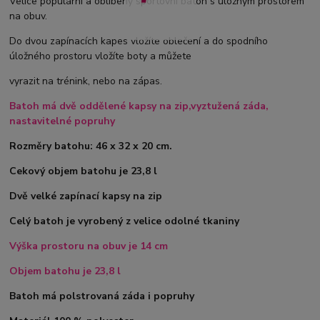
Velice populární a oblíbený sportovní batoh s úložným prostorem
na obuv.
Do dvou zapínacích kapes vložíte oblečení a do spodního
úložného prostoru vložíte boty a můžete
vyrazit na trénink, nebo na zápas.
Batoh má dvě oddělené kapsy na zip,vyztužená záda,
nastavitelné popruhy
Rozměry batohu: 46 x 32 x 20 cm.
Cekový objem batohu je 23,8 l
Dvě velké zapínací kapsy na zip
Celý batoh je vyrobený z velice odolné tkaniny
Výška prostoru na obuv je 14 cm
Objem batohu je 23,8 l
Batoh má polstrovaná záda i popruhy