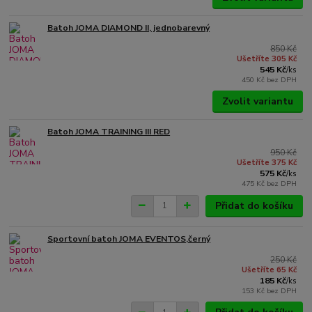
Batoh JOMA DIAMOND II, jednobarevný
850 Kč
Ušetříte 305 Kč
545 Kč
/
ks
450 Kč
bez DPH
Zvolit variantu
Batoh JOMA TRAINING III RED
950 Kč
Ušetříte 375 Kč
575 Kč
/
ks
475 Kč
bez DPH
Přidat do košíku
Sportovní batoh JOMA EVENTOS,černý
250 Kč
Ušetříte 65 Kč
185 Kč
/
ks
153 Kč
bez DPH