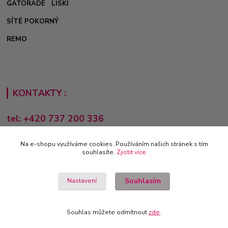
GATORADE
LISKI
SÍTĚ POKORNÝ
REMO
KONTAKTY :
tel: +420 737 200 336
Pondělí-Pátek: 8 - 17 hodin
Na e-shopu využíváme cookies. Používáním našich stránek s tím
obchod@e-sporting.cz
souhlasíte.
Zjistit více
Souhlasím
Nastavení
Souhlas můžete odmítnout
zde
.
Vytvořeno na
Eshop-rychle.cz