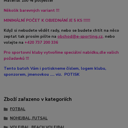
Materiál 100 % polyester
Několik barevných variant !!!
MINIMÁLNÍ POČET K OBJEDNÁNÍ JE 5 KS !!!!!!
Když si nebudete vědět rady, nebo se budete chtít na něco
zeptat tak prosím pište na
obchod@e-sporting.cz
,
nebo
volejte na
+420
737 200 336
Pro sportovní kluby vytvoříme speciální nabídku,dle vašich
požadavků !!!
Tento batoh Vám i potiskneme číslem, logem klubu,
sponzorem, jmenovkou .... viz. POTISK
Zboží zařazeno v kategoriích
FOTBAL
NOHEJBAL, FUTSAL
VOLEJBAL, BEACH VOLEJBAL