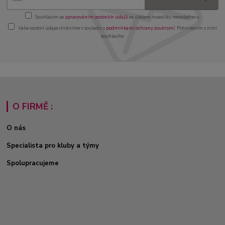
Souhlasím se
zpracováním osobních údajů
za účelem rozesílky newsletteru.
Vaše osobní údaje chráníme v souladu s
podmínkami ochrany soukromí
. Potvrzením s nimi
souhlasíte.
O FIRMĚ :
O nás
Specialista pro kluby a týmy
Spolupracujeme