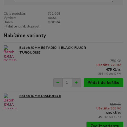
Číslo produktu:
702 005
Výrobce:
JOMA
Barva:
MODRÁ
Hlídat cenu / dostupnost
Nabízíme varianty
Batoh JOMA ESTADIO III BLACK-FLUOR
TURQUOISE
750 Kč
Ušetříte 275 Kč
475 Kč
/
ks
393 Kč
bez DPH
Přidat do košíku
Batoh JOMA DIAMOND II
850 Kč
Ušetříte 305 Kč
545 Kč
/
ks
450 Kč
bez DPH
Zvolit variantu