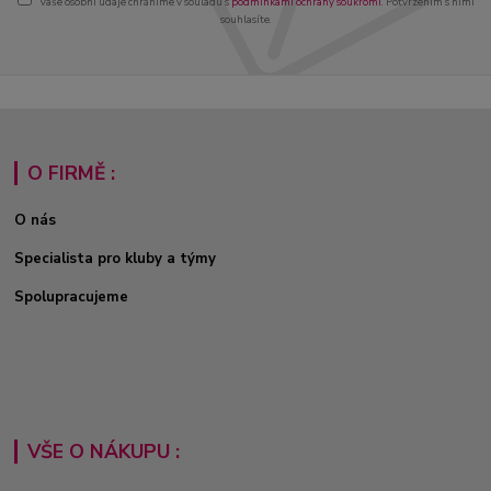
Vaše osobní údaje chráníme v souladu s
podmínkami ochrany soukromí
. Potvrzením s nimi
souhlasíte.
O FIRMĚ :
O nás
Specialista pro kluby a týmy
Spolupracujeme
VŠE O NÁKUPU :