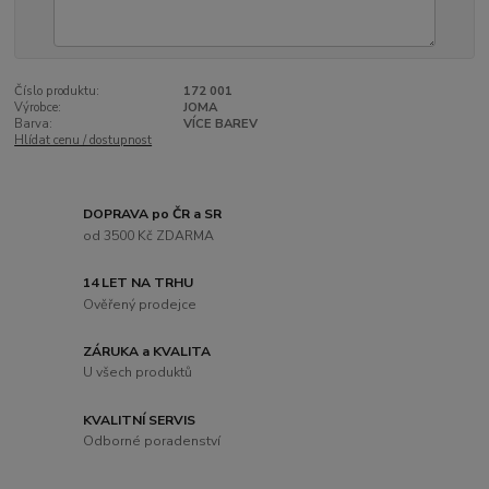
Číslo produktu:
172 001
Výrobce:
JOMA
Barva:
VÍCE BAREV
Hlídat cenu / dostupnost
DOPRAVA po ČR a SR
od 3500 Kč ZDARMA
14 LET NA TRHU
Ověřený prodejce
ZÁRUKA a KVALITA
U všech produktů
KVALITNÍ SERVIS
Odborné poradenství