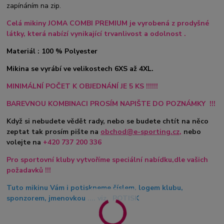
zapínáním na zip.
Celá mikiny JOMA COMBI PREMIUM je vyrobená z prodyšné
látky, která nabízí vynikající trvanlivost a odolnost .
Materiál : 100 % Polyester
Mikina se vyrábí ve velikostech 6XS až 4XL.
MINIMÁLNÍ POČET K OBJEDNÁNÍ JE 5 KS !!!!!!
BAREVNOU KOMBINACI PROSÍM NAPIŠTE DO POZNÁMKY !!!
Když si nebudete vědět rady, nebo se budete chtít na něco
zeptat tak prosím pište na
obchod@e-sporting.cz
,
nebo
volejte na
+420
737 200 336
Pro sportovní kluby vytvoříme speciální nabídku,dle vašich
požadavků !!!
Tuto mikinu Vám i potiskneme číslem, logem klubu,
sponzorem, jmenovkou .... viz. POTISK