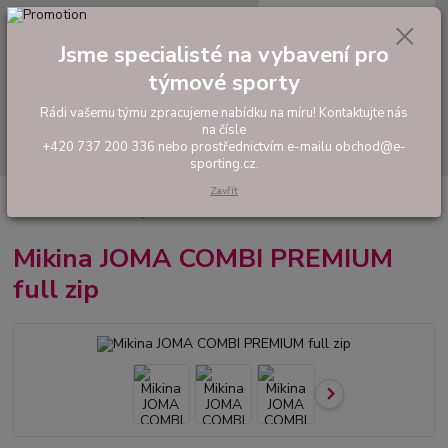
0
ks
tel: +420 737 200 336
CZK
za
0,00 Kč
Pondělí-Pátek: 8 - 17 hodin
Jsme specialisté na vybavení pro
týmové sporty
Menu
Rádi vašemu týmu zpracujeme nabídku na míru! Kontaktujte nás
na čísle
Hledat
+420 737 200 336 nebo prostřednictvím e-mailu obchod@e-
sporting.cz.
Zavřít
Úvod
FOTBAL
Tréninkové oblečení
Mikiny a tepláky
Mikina JOMA
COMBI PREMIUM full zip
Mikina JOMA COMBI PREMIUM
full zip