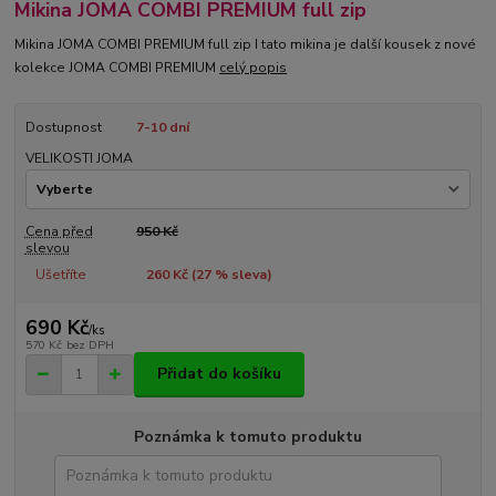
Mikina JOMA COMBI PREMIUM full zip
Mikina JOMA COMBI PREMIUM full zip I tato mikina je další kousek z nové
kolekce JOMA COMBI PREMIUM
celý popis
Dostupnost
7-10 dní
VELIKOSTI JOMA
Cena před
950 Kč
slevou
Ušetříte
260 Kč (
27
% sleva)
690 Kč
/
ks
570 Kč
bez DPH
Přidat do košíku
Poznámka k tomuto produktu