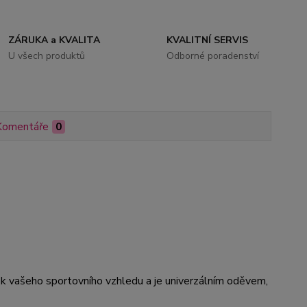
ZÁRUKA a KVALITA
KVALITNÍ SERVIS
U všech produktů
Odborné poradenství
Komentáře
0
ěk vašeho sportovního vzhledu a je univerzálním oděvem,