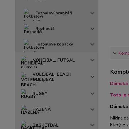
Fotbaloví brankáři
Rozhodčí
Fotbalové kopačky
Kompl
NOHEJBAL, FUTSAL
Komple
VOLEJBAL, BEACH
VOLEJBAL
Dámská 
RUGBY
Toto je 
Dámská m
HÁZENÁ
Mikina dá
který je 
BASKETBAL