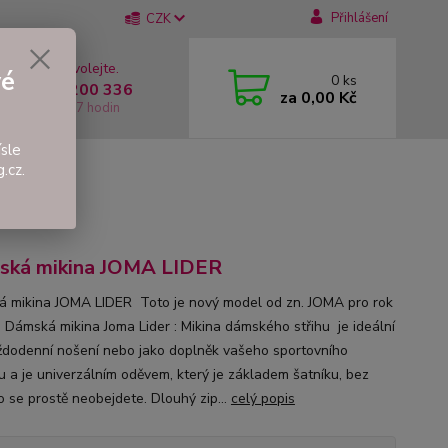
Přihlášení
CZK
 si rady? Zavolejte.
vé
0
ks
 +420 737 200 336
za
0,00 Kč
í-Pátek: 8 - 17 hodin
sle
.cz.
OMA LIDER
ská mikina JOMA LIDER
 mikina JOMA LIDER Toto je nový model od zn. JOMA pro rok
!! Dámská mikina Joma Lider : Mikina dámského střihu je ideální
ždodenní nošení nebo jako doplněk vašeho sportovního
u a je univerzálním oděvem, který je základem šatníku, bez
o se prostě neobejdete. Dlouhý zip...
celý popis