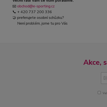
Velmi rádi Vám se vším poradíme.
📧
obchod@e-sporting.cz
📞 + 420 737 200 336
🤝 preferujete osobní schůzku?
Není problém, jsme tu pro Vás
Akce, 
Vaš