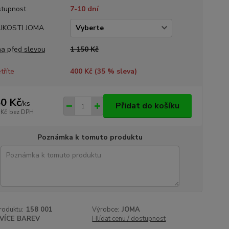
tupnost
7-10 dní
LIKOSTI JOMA
a před slevou
1 150 Kč
tříte
400 Kč (
35
% sleva)
0 Kč
/
ks
Přidat do košíku
 Kč
bez DPH
Poznámka k tomuto produktu
roduktu:
158 001
Výrobce:
JOMA
VÍCE BAREV
Hlídat cenu / dostupnost