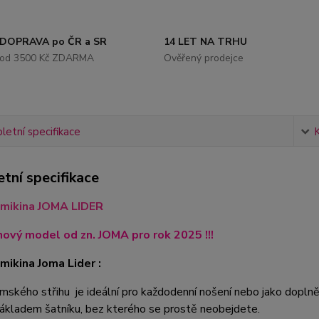
DOPRAVA po ČR a SR
14 LET NA TRHU
od 3500 Kč ZDARMA
Ověřený prodejce
etní specifikace
tní specifikace
mikina JOMA LIDER
nový model od zn. JOMA pro rok 2025 !!!
ikina Joma Lider :
mského střihu je ideální pro každodenní nošení nebo jako dopln
základem šatníku, bez kterého se prostě neobejdete.