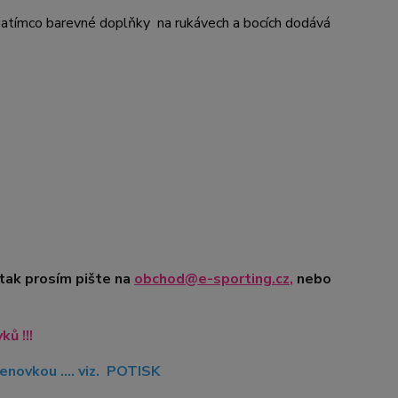
, zatímco barevné doplňky na rukávech a bocích dodává
 tak prosím pište na
obchod@e-sporting.cz
,
nebo
ů !!!
novkou .... viz. POTISK