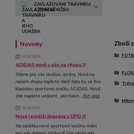
ZAVLAŽOVÁNÍ TRÁVNÍKU
A JEHO ÚDRŽBA
Zboží 
Novinky
FOTB
10.02.2026
ADIDAS nově u nás na shopu !!!
FLOR
Máme pro vás skvělou zprávu. Nově na
našem shopu najdete další dalo by se říce
Tréni
klasickou sportovní značku ADIDAS. Nově
zde najdete veškeré , ale hlavn...
číst celé
Mikin
03.03.2025
Nová levnější doprava s DPD !!!
Na začátku nové sportovní sezóny mám
pro vás dobrou zprávu !!! Vše okolo nás