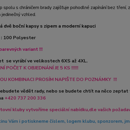
p spolu s chráničem brady zajišťuje pohodlné zapínání bez tření
 jedinečný vzhled.
á dvě boční kapsy s zipem a moderní kapuci
 : 100 Polyester
barevných variant !!!
t se vyrábí ve velikostech 6XS až 4XL.
Í POČET K OBJEDNÁNÍ JE 5 KS !!!!!!
OU KOMBINACI PROSÍM NAPIŠTE DO POZNÁMKY !!!
nebudete vědět rady, nebo se budete chtít na něco zeptat
na
+420
737 200 336
tovní kluby vytvoříme speciální nabídku,dle vašich požadavk
inu Vám i potiskneme číslem, logem klubu, sponzorem, jme