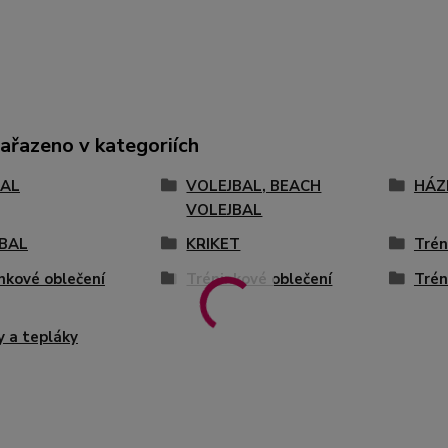
zařazeno v kategoriích
AL
VOLEJBAL, BEACH
HÁZ
VOLEJBAL
BAL
KRIKET
Trén
nkové oblečení
Tréninkové oblečení
Trén
y a tepláky