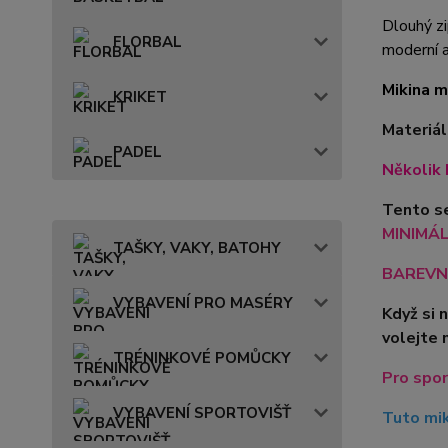
Dlouhý zi
FLORBAL
moderní a
Mikina m
KRIKET
Materiál
PADEL
Několik 
Tento se
MINIMÁLN
TAŠKY, VAKY, BATOHY
BAREVN
VYBAVENÍ PRO MASÉRY
Když si 
volejte 
TRÉNINKOVÉ POMŮCKY
Pro spor
VYBAVENÍ SPORTOVIŠŤ
Tuto mik