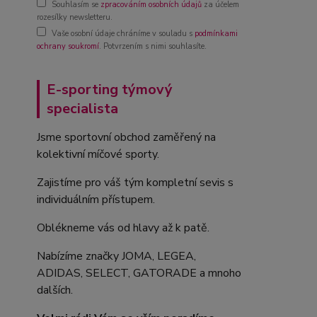
Souhlasím se
zpracováním osobních údajů
za účelem
rozesílky newsletteru.
Vaše osobní údaje chráníme v souladu s
podmínkami
ochrany soukromí
. Potvrzením s nimi souhlasíte.
E-sporting týmový
specialista
Jsme sportovní obchod zaměřený na
kolektivní míčové sporty.
Zajistíme pro váš tým kompletní sevis s
individuálním přístupem.
Oblékneme vás od hlavy až k patě.
Nabízíme značky JOMA, LEGEA,
ADIDAS, SELECT, GATORADE a mnoho
dalších.