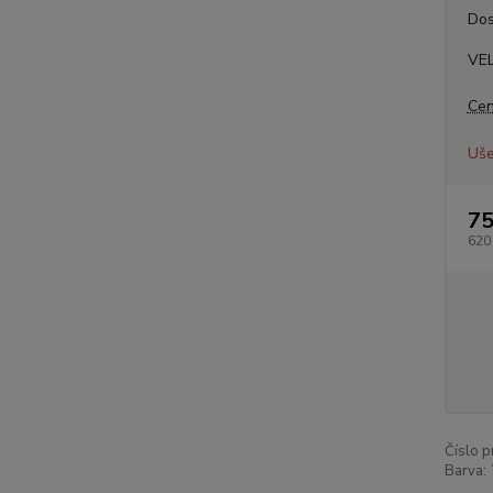
Dos
VE
Cen
Uše
75
620
Číslo p
Barva: