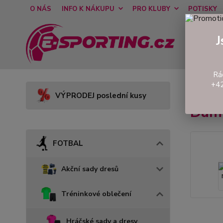
O NÁS
INFO K NÁKUPU
PRO KLUBY
POTISKY
J
Rá
+42
Úvod
VÝPRODEJ poslední kusy
Dáms
FOTBAL
Akční sady dresů
Tréninkové oblečení
Hráčské sady a dresy