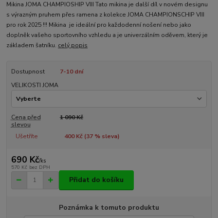
Mikina JOMA CHAMPIOSHIP VIII Tato mikina je další díl v novém designu
s výrazným pruhem přes ramena z kolekce JOMA CHAMPIONSCHIP VIII
pro rok 2025 !!! Mikina je ideální pro každodenní nošení nebo jako
doplněk vašeho sportovního vzhledu a je univerzálním oděvem, který je
základem šatníku.
celý popis
Dostupnost
7-10 dní
VELIKOSTI JOMA
Cena před
1 090 Kč
slevou
Ušetříte
400 Kč (
37
% sleva)
690 Kč
/
ks
570 Kč
bez DPH
Přidat do košíku
Poznámka k tomuto produktu