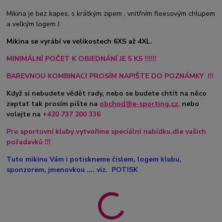
Mikina je bez kapes, s krátkým zipem , vnitřním fleesovým chlupem
a velkým logem J.
Mikina se vyrábí ve velikostech 6XS až 4XL.
MINIMÁLNÍ POČET K OBJEDNÁNÍ JE 5 KS !!!!!!
BAREVNOU KOMBINACI PROSÍM NAPIŠTE DO POZNÁMKY !!!
Když si nebudete vědět rady, nebo se budete chtít na něco
zeptat tak prosím pište na
obchod@e-sporting.cz
,
nebo
volejte na
+420
737 200 336
Pro sportovní kluby vytvoříme speciální nabídku,dle vašich
požadavků !!!
Tuto mikinu Vám i potiskneme číslem, logem klubu,
sponzorem, jmenovkou .... viz. POTISK