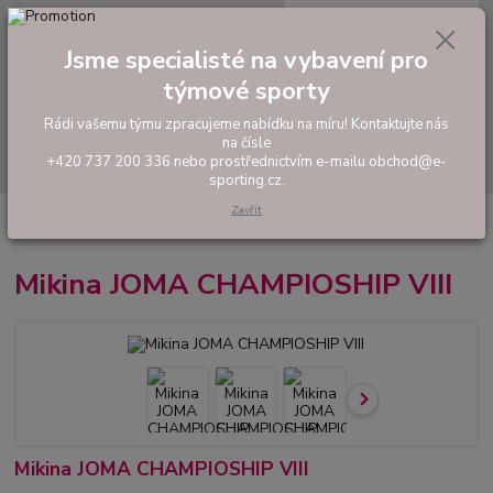
0
ks
tel: +420 737 200 336
CZK
za
0,00 Kč
Pondělí-Pátek: 8 - 17 hodin
Jsme specialisté na vybavení pro
týmové sporty
Menu
Rádi vašemu týmu zpracujeme nabídku na míru! Kontaktujte nás
na čísle
Hledat
+420 737 200 336 nebo prostřednictvím e-mailu obchod@e-
sporting.cz.
Zavřít
Úvod
FOTBAL
Tréninkové oblečení
Mikiny a tepláky
Mikina JOMA
CHAMPIOSHIP VIII
Mikina JOMA CHAMPIOSHIP VIII
Mikina JOMA CHAMPIOSHIP VIII