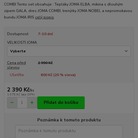
COMBI Tento set obsahuje : Tepláky JOMA ELBA, mikina s dlouhým
zipem GALA, dres JOMA COMBI, trenýrky JOMA NOBEL a nepromokavou
bundu JOMA IRIS
celý popis
Dostupnost
7-10 dní
VELIKOSTI JOMA
Cena před
2 990 Kč
slevou
Ušetříte
600 Kč (
20
% sleva)
2 390 Kč
/
ks
1 975 Kč
bez DPH
Přidat do košíku
Poznámka k tomuto produktu