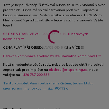
Toto je nejpoužívanější šušťáková bunda zn. JOMA, vhodná hlavně
pro trénink. Bunda má vnitřní děrovanou podšívkou kapsami a
kapucí složenou v límci. Vnitřní vložka je vyrobená z 100% Micro
Meshe umožňuje udržovat tělo v teple, v suchu a zároveň. Vyšité
logo J
SET SE VYRÁBÍ VE vel. 6XS - 3XL, a 19-ti barevných
kombinací !!!
CENA PLATÍ PŘI OBJEDNÁVCE OD 5 KS a VÍCE !!!
Barevné kombinace a velikosti lze libovolně kombinovat !!!
Když si nebudete vědět rady, nebo se budete chtít na cokoli
zeptat tak prosím pište na
obchod@e-sporting.cz
, nebo
volejte na
+420 737 200 336
Tento komplet Vám i potiskneme číslem, logem klubu,
sponzorem, jmenovkou .... viz. POTISK