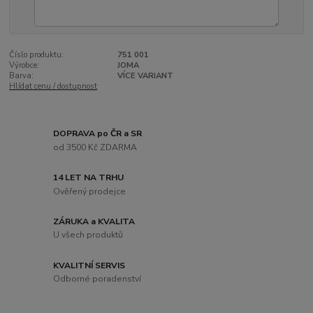
Číslo produktu:
751 001
Výrobce:
JOMA
Barva:
VÍCE VARIANT
Hlídat cenu / dostupnost
DOPRAVA po ČR a SR
od 3500 Kč ZDARMA
14 LET NA TRHU
Ověřený prodejce
ZÁRUKA a KVALITA
U všech produktů
KVALITNÍ SERVIS
Odborné poradenství