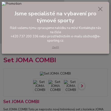
0
ks
tel: +420 737 200 336
CZK
za
0,00 Kč
Pondělí-Pátek: 8 - 17 hodin
Jsme specialisté na vybavení pro
týmové sporty
Menu
Rádi vašemu týmu zpracujeme nabídku na míru! Kontaktujte nás
na čísle
Hledat
+420 737 200 336 nebo prostřednictvím e-mailu obchod@e-
sporting.cz.
Zavřít
Úvod
FOTBAL
Hráčské sety a soupravy
Set JOMA COMBI
Set JOMA COMBI
Set JOMA COMBI
Set JOMA COMBI Toto je naprosto nový tréninkový set z kolekce JOMA