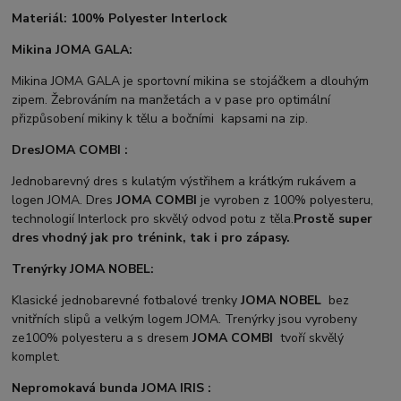
Materiál: 100% Polyester Interlock
Mikina JOMA GALA:
Mikina JOMA GALA je sportovní mikina se stojáčkem a dlouhým
zipem. Žebrováním na manžetách a v pase pro optimální
přizpůsobení mikiny k tělu a bočními kapsami na zip.
Dres
JOMA COMBI :
Jednobarevný dres s kulatým výstřihem a krátkým rukávem a
logen JOMA. Dres
JOMA COMBI
je vyroben z 100% polyesteru,
technologií Interlock pro skvělý odvod potu z těla.
Prostě super
dres vhodný jak pro trénink, tak i pro zápasy.
Trenýrky JOMA NOBEL:
Klasické jednobarevné fotbalové trenky
JOMA NOBEL
bez
vnitřních slipů a velkým logem JOMA. Trenýrky jsou vyrobeny
ze100% polyesteru a s dresem
JOMA COMBI
tvoří skvělý
komplet.
Nepromokavá bunda JOMA IRIS :