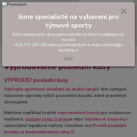
0
ks
tel: +420 737 200 336
CZK
za
0,00 Kč
Pondělí-Pátek: 8 - 17 hodin
Jsme specialisté na vybavení pro
Menu
týmové sporty
Rádi vašemu týmu zpracujeme nabídku na míru! Kontaktujte nás
Hledat
na čísle
+420 737 200 336 nebo prostřednictvím e-mailu obchod@e-
sporting.cz.
Úvod
VÝPRODEJ poslední kusy
Zavřít
Vyprodáváme poslední kusy
VÝPRODEJ poslední kusy
Vybírejte sportovní oblečení za skvělé ceny!
V této kategorii
naleznete výprodej našich posledních kousků, které pravidelně
obnovujeme.
Nabízíme například kvalitní
nepromokavé bundy
pro outdoorové
nadšence,
stulpny Joma či dresy
a nebo
teplákové souprav
y i
samostatné teplákové kalhoty i mnohem více.
Prostě poslední
kousky
za bezkonkurenční ceny !!!