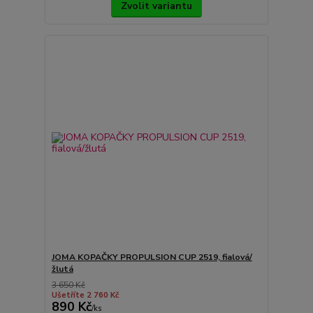
Zvolit variantu
JOMA KOPAČKY PROPULSION CUP 2519, fialová/
žlutá
3 650 Kč
Ušetříte 2 760 Kč
890 Kč
/
ks