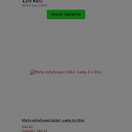
120 Kč
/
ks
99 Kč
bez DPH
Zvolit variantu
Mety vytyčovací nízké, sada 4 x 8 ks
640 Kč
Ušetříte 250 Kč