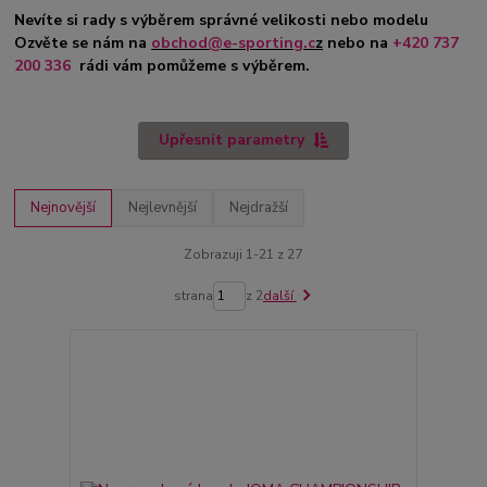
Nevíte si rady s výběrem správné velikosti nebo modelu
Ozvěte se nám na
obchod@e-sporting.c
z
nebo na
+420 737
200 336
rádi vám pomůžeme s výběrem.
Upřesnit parametry
Nejnovější
Nejlevnější
Nejdražší
Zobrazuji 1-21 z 27
strana
z 2
další