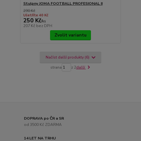
Stulpny JOMA FOOTBALL PROFESIONAL II
290 Kč
Ušetříte 40 Kč
250 Kč
/
ks
207 Kč
bez DPH
Zvolit variantu
Načíst další produkty (6)
strana
z 2
další
DOPRAVA po ČR a SR
od 3500 Kč ZDARMA
14 LET NA TRHU