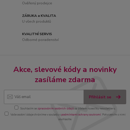
Ověřený prodejce
ZÁRUKA a KVALITA
U všech produktů
KVALITNÍ SERVIS
Odborné poradenství
Akce, slevové kódy a novinky
zasíláme zdarma
Přihlásit se
Souhlasím se
zpracováním osobních údajů
za účelem rozesílky newsletteru.
Vaše osobní údaje chráníme v souladu s
podmínkami ochrany soukromí
. Potvrzením s nimi
souhlasíte.