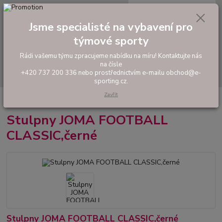
0
ks
tel: +420 737 200 336
CZK
za
0,00 Kč
Pondělí-Pátek: 8 - 17 hodin
Jsme specialisté na vybavení pro
týmové sporty
Menu
Rádi vašemu týmu zpracujeme nabídku na míru! Kontaktujte nás
na čísle
Hledat
+420 737 200 336 nebo prostřednictvím e-mailu obchod@e-
sporting.cz.
Zavřít
Úvod
FOTBAL
Stulpny
Stulpny JOMA FOOTBALL CLASSIC,černé
Stulpny JOMA FOOTBALL
CLASSIC,černé
Stulpny JOMA FOOTBALL CLASSIC,černé