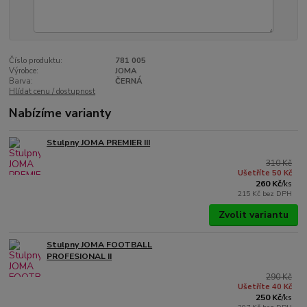
Číslo produktu:
781 005
Výrobce:
JOMA
Barva:
ČERNÁ
Hlídat cenu / dostupnost
Nabízíme varianty
Stulpny JOMA PREMIER III
310 Kč
Ušetříte 50 Kč
260 Kč
/
ks
215 Kč
bez DPH
Zvolit variantu
Stulpny JOMA FOOTBALL
PROFESIONAL II
290 Kč
Ušetříte 40 Kč
250 Kč
/
ks