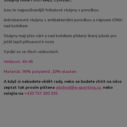
Stulpny Joma FOOTBALL CLASSIC:
Jsou to nejpoužívanější fotbalové stulpny s ponožkou
Jednobarevné stulpny s antibakteriální ponožkou a nápisem JOMA
nad kotníkem
Stulpny mají přes nárt a nad kotníkem přidaný tkaný pásek pro
ještě lepší přilnavost k noze.
Vyrábí se ve třech velikostech.
Velikost: 40-45
Materiál: 90% polyamid ,10% elasten
A když si nebudete vědět rady, nebo se budete chtít na něco
zeptat tak prosím pište
na
obchod@e-sporting.cz
,
nebo
volejte na
+420 737 200 336