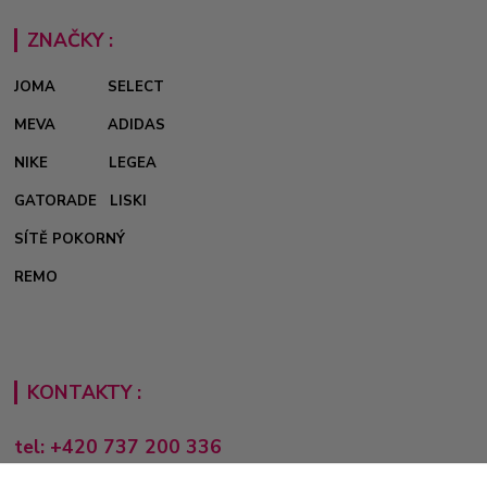
ZNAČKY :
JOMA
SELECT
MEVA
ADIDAS
NIKE
LEGEA
GATORADE
LISKI
SÍTĚ POKORNÝ
REMO
KONTAKTY :
tel: +420 737 200 336
Pondělí-Pátek: 8 - 17 hodin