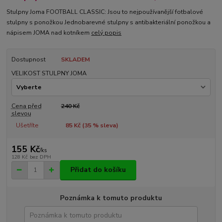
Stulpny Joma FOOTBALL CLASSIC: Jsou to nejpoužívanější fotbalové
stulpny s ponožkou Jednobarevné stulpny s antibakteriální ponožkou a
nápisem JOMA nad kotníkem
celý popis
Dostupnost
SKLADEM
VELIKOST STULPNY JOMA
Cena před
240 Kč
slevou
Ušetříte
85 Kč (
35
% sleva)
155 Kč
/
ks
128 Kč
bez DPH
Přidat do košíku
Poznámka k tomuto produktu