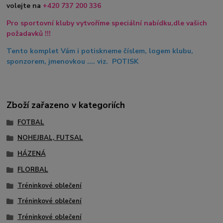
volejte na
+420
737 200 336
Pro sportovní kluby vytvoříme speciální nabídku,dle vašich
požadavků !!!
Tento komplet Vám i potiskneme číslem, logem klubu,
sponzorem, jmenovkou .... viz. POTISK
Zboží zařazeno v kategoriích
FOTBAL
NOHEJBAL, FUTSAL
HÁZENÁ
FLORBAL
Tréninkové oblečení
Tréninkové oblečení
Tréninkové oblečení