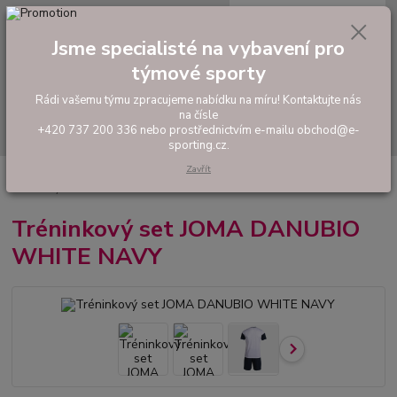
0
ks
tel: +420 737 200 336
CZK
za
0,00 Kč
Pondělí-Pátek: 8 - 17 hodin
Jsme specialisté na vybavení pro
týmové sporty
Menu
Rádi vašemu týmu zpracujeme nabídku na míru! Kontaktujte nás
na čísle
Hledat
+420 737 200 336 nebo prostřednictvím e-mailu obchod@e-
sporting.cz.
Zavřít
Úvod
FOTBAL
Tréninkové oblečení
Hráčské sady a dresy
Tréninkový set JOMA DANUBIO WHITE NAVY
Tréninkový set JOMA DANUBIO
WHITE NAVY