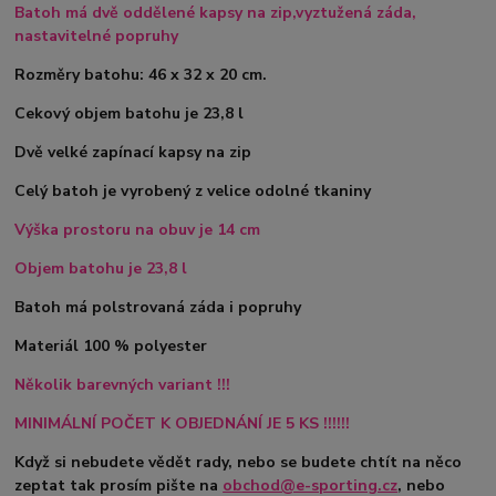
Batoh má dvě oddělené kapsy na zip,vyztužená záda,
nastavitelné popruhy
Rozměry batohu: 46 x 32 x 20 cm.
Cekový objem batohu je 23,8 l
Dvě velké zapínací kapsy na zip
Celý batoh je vyrobený z velice odolné tkaniny
Výška prostoru na obuv je 14 cm
Objem batohu je 23,8 l
Batoh má polstrovaná záda i popruhy
Materiál 100 % polyester
Několik barevných variant !!!
MINIMÁLNÍ POČET K OBJEDNÁNÍ JE 5 KS !!!!!!
Když si nebudete vědět rady, nebo se budete chtít na něco
zeptat tak prosím pište na
obchod@e-sporting.cz
, nebo