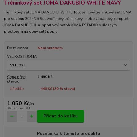
Tréninkový set JOMA DANUBIO WHITE NAVY
Tréninkový set JOMA DANUBIO WHITE Toto je nový tréninkový set JOMA
pro sezónu 2024/25 Set tvoří nový tréninkový , nebo zápasový komplet
JOMA DANUBIO III a sportovní batoh JOMA ESTADIO s úložným
prostorem na obuv
celý popis
Dostupnost
Není skladem
VELIKOSTI JOMA
Cena před
1 490 Kč
slevou
Ušetříte
440 Kč (
30
% sleva)
1 050 Kč
/
ks
868 Kč
bez DPH
Přidat do košíku
Poznámka k tomuto produktu