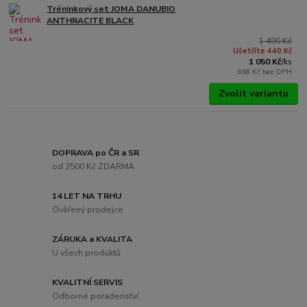
Tréninkový set JOMA DANUBIO
ANTHRACITE BLACK
1 490 Kč
Ušetříte 440 Kč
1 050 Kč
/
ks
868 Kč
bez DPH
Zvolit variantu
DOPRAVA po ČR a SR
od 3500 Kč ZDARMA
14 LET NA TRHU
Ověřený prodejce
ZÁRUKA a KVALITA
U všech produktů
KVALITNÍ SERVIS
Odborné poradenství