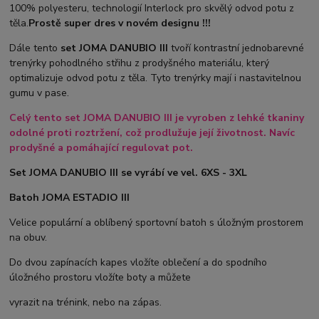
100% polyesteru, technologií Interlock pro skvělý odvod potu z
těla.
Prostě super dres v novém designu !!!
Dále tento
set JOMA DANUBIO III
tvoří kontrastní jednobarevné
trenýrky pohodlného střihu z prodyšného materiálu, který
optimalizuje odvod potu z těla. Tyto trenýrky mají i nastavitelnou
gumu v pase.
Celý tento set JOMA DANUBIO III je vyroben z lehké tkaniny
odolné proti roztržení, což prodlužuje její životnost. Navíc
prodyšné a pomáhající regulovat pot.
Set JOMA DANUBIO III se vyrábí ve vel. 6XS - 3XL
Batoh JOMA ESTADIO III
Velice populární a oblíbený sportovní batoh s úložným prostorem
na obuv.
Do dvou zapínacích kapes vložíte oblečení a do spodního
úložného prostoru vložíte boty a můžete
vyrazit na trénink, nebo na zápas.