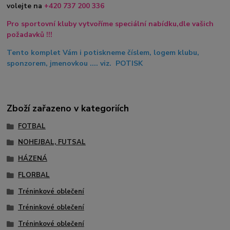
volejte na
+420
737 200 336
Pro sportovní kluby vytvoříme speciální nabídku,dle vašich
požadavků !!!
Tento komplet Vám i potiskneme číslem, logem klubu,
sponzorem, jmenovkou .... viz. POTISK
Zboží zařazeno v kategoriích
FOTBAL
NOHEJBAL, FUTSAL
HÁZENÁ
FLORBAL
Tréninkové oblečení
Tréninkové oblečení
Tréninkové oblečení