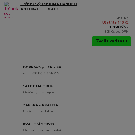
Tréninkový set JOMA DANUBIO
ANTHRACITE BLACK
1 490 Kč
Ušetříte 440 Kč
1 050 Kč
/
ks
868 Kč
bez DPH
Zvolit variantu
DOPRAVA po ČR a SR
od 3500 Kč ZDARMA
14 LET NA TRHU
Ověřený prodejce
ZÁRUKA a KVALITA
U všech produktů
KVALITNÍ SERVIS
Odborné poradenství