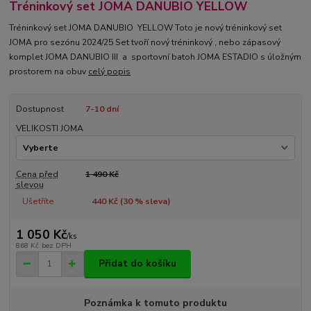
Tréninkový set JOMA DANUBIO YELLOW
Tréninkový set JOMA DANUBIO YELLOW Toto je nový tréninkový set
JOMA pro sezónu 2024/25 Set tvoří nový tréninkový , nebo zápasový
komplet JOMA DANUBIO III a sportovní batoh JOMA ESTADIO s úložným
prostorem na obuv
celý popis
Dostupnost
7-10 dní
VELIKOSTI JOMA
Cena před
1 490 Kč
slevou
Ušetříte
440 Kč (
30
% sleva)
1 050 Kč
/
ks
868 Kč
bez DPH
Přidat do košíku
Poznámka k tomuto produktu