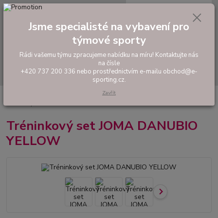
0
ks
tel: +420 737 200 336
CZK
za
0,00 Kč
Pondělí-Pátek: 8 - 17 hodin
Jsme specialisté na vybavení pro
týmové sporty
Menu
Rádi vašemu týmu zpracujeme nabídku na míru! Kontaktujte nás
na čísle
Hledat
+420 737 200 336 nebo prostřednictvím e-mailu obchod@e-
sporting.cz.
Zavřít
Úvod
FOTBAL
Tréninkové oblečení
Hráčské sady a dresy
Tréninkový set JOMA DANUBIO YELLOW
Tréninkový set JOMA DANUBIO
YELLOW