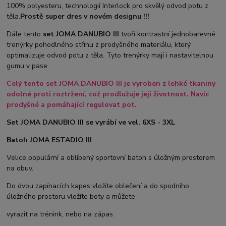
100% polyesteru, technologií Interlock pro skvělý odvod potu z
těla.
Prostě super dres v novém designu !!!
Dále tento
set JOMA DANUBIO III
tvoří kontrastní jednobarevné
trenýrky pohodlného střihu z prodyšného materiálu, který
optimalizuje odvod potu z těla. Tyto trenýrky mají i nastavitelnou
gumu v pase.
Celý tento set JOMA DANUBIO III je vyroben z lehké tkaniny
odolné proti roztržení, což prodlužuje její životnost. Navíc
prodyšné a pomáhající regulovat pot.
Set JOMA DANUBIO III se vyrábí ve vel. 6XS - 3XL
Batoh JOMA ESTADIO III
Velice populární a oblíbený sportovní batoh s úložným prostorem
na obuv.
Do dvou zapínacích kapes vložíte oblečení a do spodního
úložného prostoru vložíte boty a můžete
vyrazit na trénink, nebo na zápas.