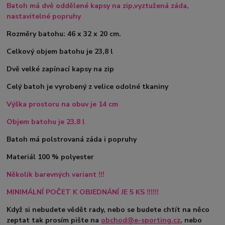
Batoh má dvě oddělené kapsy na zip,vyztužená záda,
nastavitelné popruhy
Rozměry batohu: 46 x 32 x 20 cm.
Celkový objem batohu je 23,8 l
Dvě velké zapínací kapsy na zip
Celý batoh je vyrobený z velice odolné tkaniny
Výška prostoru na obuv je 14 cm
Objem batohu je 23,8 l
Batoh má polstrovaná záda i popruhy
Materiál 100 % polyester
Několik barevných variant !!!
MINIMÁLNÍ POČET K OBJEDNÁNÍ JE 5 KS !!!!!!
Když si nebudete vědět rady, nebo se budete chtít na něco
zeptat tak prosím pište na
obchod@e-sporting.cz
, nebo