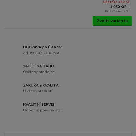
Ušetříte 440 Kč
1 050 Kč
/
ks
868 Kč
bez DPH
Zvolit variantu
DOPRAVA po ČR a SR
od 3500 Kč ZDARMA
14 LET NA TRHU
Ověřený prodejce
ZÁRUKA a KVALITA
U všech produktů
KVALITNÍ SERVIS
Odborné poradenství