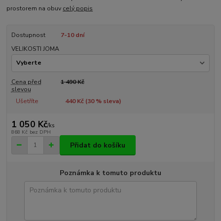
prostorem na obuv
celý popis
Dostupnost
7-10 dní
VELIKOSTI JOMA
Cena před
1 490 Kč
slevou
Ušetříte
440 Kč (
30
% sleva)
1 050 Kč
/
ks
868 Kč
bez DPH
Přidat do košíku
Poznámka k tomuto produktu