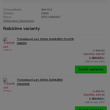
Číslo produktu:
664 011
Výrobce:
JOMA
Barva:
VÍCE VARIANT
Hlídat cenu / dostupnost
Nabízíme varianty
Tréninkový set JOMA DANUBIO FLUOR
GREEN
1 490 Kč
Ušetříte 440 Kč
1 050 Kč
/
ks
868 Kč
bez DPH
Zvolit variantu
Tréninkový set JOMA DANUBIO
ORANGE
1 490 Kč
Ušetříte 440 Kč
1 050 Kč
/
ks
868 Kč
bez DPH