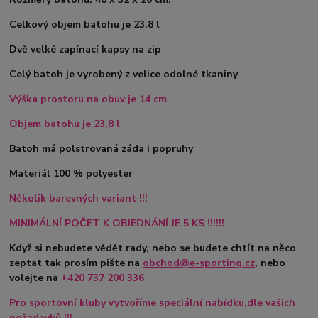
Celkový objem batohu je 23,8 l
Dvě velké zapínací kapsy na zip
Celý batoh je vyrobený z velice odolné tkaniny
Výška prostoru na obuv je 14 cm
Objem batohu je 23,8 l
Batoh má polstrovaná záda i popruhy
Materiál 100 % polyester
Několik barevných variant !!!
MINIMÁLNÍ POČET K OBJEDNÁNÍ JE 5 KS !!!!!!
Když si nebudete vědět rady, nebo se budete chtít na něco
zeptat tak prosím pište na
obchod@e-sporting.cz
, nebo
volejte na
+420
737 200 336
Pro sportovní kluby vytvoříme speciální nabídku,dle vašich
požadavků !!!