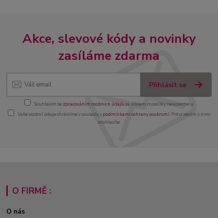
Akce, slevové kódy a novinky
zasíláme zdarma
Přihlásit se
Souhlasím se
zpracováním osobních údajů
za účelem rozesílky newsletteru.
Vaše osobní údaje chráníme v souladu s
podmínkami ochrany soukromí
. Potvrzením s nimi
souhlasíte.
O FIRMĚ :
O nás