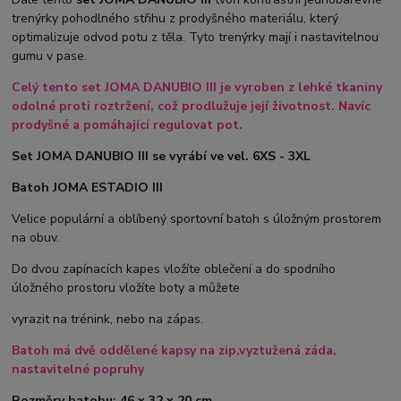
trenýrky pohodlného střihu z prodyšného materiálu, který
optimalizuje odvod potu z těla. Tyto trenýrky mají i nastavitelnou
gumu v pase.
Celý tento set JOMA DANUBIO III je vyroben z lehké tkaniny
odolné proti roztržení, což prodlužuje její životnost. Navíc
prodyšné a pomáhající regulovat pot.
Set JOMA DANUBIO III se vyrábí ve vel. 6XS - 3XL
Batoh JOMA ESTADIO III
Velice populární a oblíbený sportovní batoh s úložným prostorem
na obuv.
Do dvou zapínacích kapes vložíte oblečení a do spodního
úložného prostoru vložíte boty a můžete
vyrazit na trénink, nebo na zápas.
Batoh má dvě oddělené kapsy na zip,vyztužená záda,
nastavitelné popruhy
Rozměry batohu: 46 x 32 x 20 cm.