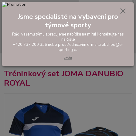
0
ks
tel: +420 737 200 336
CZK
za
0,00 Kč
Pondělí-Pátek: 8 - 17 hodin
Jsme specialisté na vybavení pro
týmové sporty
Menu
Rádi vašemu týmu zpracujeme nabídku na míru! Kontaktujte nás
na čísle
Hledat
+420 737 200 336 nebo prostřednictvím e-mailu obchod@e-
sporting.cz.
Zavřít
Úvod
FOTBAL
Tréninkový set JOMA DANUBIO ROYAL
Tréninkový set JOMA DANUBIO
ROYAL