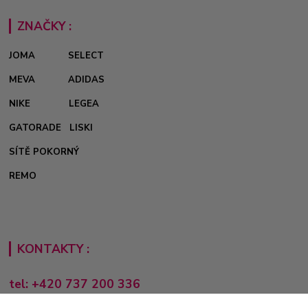
ZNAČKY :
JOMA
SELECT
MEVA
ADIDAS
NIKE
LEGEA
GATORADE
LISKI
SÍTĚ POKORNÝ
REMO
KONTAKTY :
tel: +420 737 200 336
Pondělí-Pátek: 8 - 17 hodin