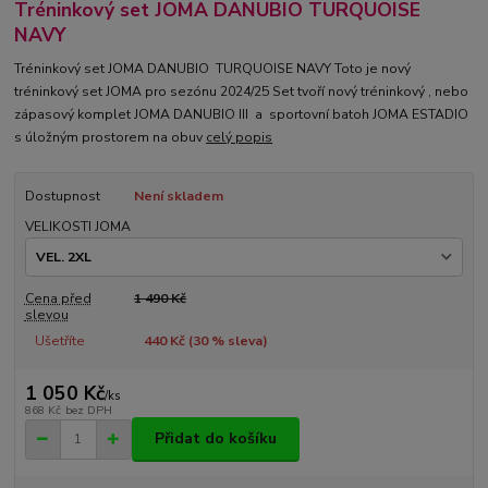
Tréninkový set JOMA DANUBIO TURQUOISE
NAVY
Tréninkový set JOMA DANUBIO TURQUOISE NAVY Toto je nový
tréninkový set JOMA pro sezónu 2024/25 Set tvoří nový tréninkový , nebo
zápasový komplet JOMA DANUBIO III a sportovní batoh JOMA ESTADIO
s úložným prostorem na obuv
celý popis
Dostupnost
Není skladem
VELIKOSTI JOMA
Cena před
1 490 Kč
slevou
Ušetříte
440 Kč (
30
% sleva)
1 050 Kč
/
ks
868 Kč
bez DPH
Přidat do košíku