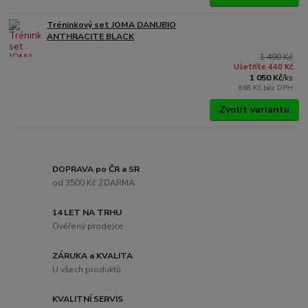
Tréninkový set JOMA DANUBIO
ANTHRACITE BLACK
1 490 Kč
Ušetříte 440 Kč
1 050 Kč
/
ks
868 Kč
bez DPH
Zvolit variantu
DOPRAVA po ČR a SR
od 3500 Kč ZDARMA
14 LET NA TRHU
Ověřený prodejce
ZÁRUKA a KVALITA
U všech produktů
KVALITNÍ SERVIS