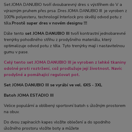
Set JOMA DANUBIO tvoří dvoubarevný dres s výstřihem do V a
výrazným pruhem přes prsa .Dres JOMA DANUBIO III je vyroben z
100% polyesteru, technologií Interlock pro skvělý odvod potu z
těla.
Prostě super dres v novém designu !!!
Dále tento
set JOMA DANUBIO III
tvoří kontrastní jednobarevné
trenýrky pohodlného střihu z prodyšného materiálu, který
optimalizuje odvod potu z těla. Tyto trenýrky mají i nastavitelnou
gumu v pase.
Celý tento set JOMA DANUBIO III je vyroben z lehké tkaniny
odolné proti roztržení, což prodlužuje její životnost. Navíc
prodyšné a pomáhající regulovat pot.
Set JOMA DANUBIO III se vyrábí ve vel. 6XS - 3XL
Batoh JOMA ESTADIO III
Velice populární a oblíbený sportovní batoh s úložným prostorem
na obuv.
Do dvou zapínacích kapes vložíte oblečení a do spodního
úložného prostoru vložíte boty a můžete