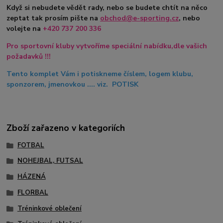
Když si nebudete vědět rady, nebo se budete chtít na něco
zeptat tak prosím pište na
obchod@e-sporting.cz
, nebo
volejte na
+420
737 200 336
Pro sportovní kluby vytvoříme speciální nabídku,dle vašich
požadavků !!!
Tento komplet Vám i potiskneme číslem, logem klubu,
sponzorem, jmenovkou .... viz. POTISK
Zboží zařazeno v kategoriích
FOTBAL
NOHEJBAL, FUTSAL
HÁZENÁ
FLORBAL
Tréninkové oblečení