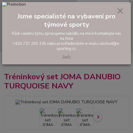
0
ks
tel: +420 737 200 336
CZK
za
0,00 Kč
Pondělí-Pátek: 8 - 17 hodin
Jsme specialisté na vybavení pro
týmové sporty
Menu
Rádi vašemu týmu zpracujeme nabídku na míru! Kontaktujte nás
na čísle
Hledat
+420 737 200 336 nebo prostřednictvím e-mailu obchod@e-
sporting.cz.
Zavřít
Úvod
FOTBAL
Tréninkové oblečení
Hráčské sady a dresy
Tréninkový set JOMA DANUBIO TURQUOISE NAVY
Tréninkový set JOMA DANUBIO
TURQUOISE NAVY