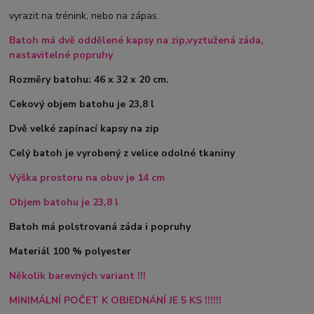
vyrazit na trénink, nebo na zápas.
Batoh má dvě oddělené kapsy na zip,vyztužená záda,
nastavitelné popruhy
Rozměry batohu: 46 x 32 x 20 cm.
Cekový objem batohu je 23,8 l
Dvě velké zapínací kapsy na zip
Celý batoh je vyrobený z velice odolné tkaniny
Výška prostoru na obuv je 14 cm
Objem batohu je 23,8 l
Batoh má polstrovaná záda i popruhy
Materiál 100 % polyester
Několik barevných variant !!!
MINIMÁLNÍ POČET K OBJEDNÁNÍ JE 5 KS !!!!!!