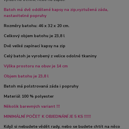
Batoh má dvě oddělené kapsy na zip,vyztužená záda,
nastavitelné popruhy
Rozměry batohu: 46 x 32 x 20 cm.
Celkový objem batohu je 23,8 l
Dvě velké zapínací kapsy na zip
Celý batoh je vyrobený z velice odolné tkaniny
Výška prostoru na obuv je 14 cm
Objem batohu je 23,8 l
Batoh má polstrovaná záda i popruhy
Materiál 100 % polyester
Několik barevných variant !!!
MINIMÁLNÍ POČET K OBJEDNÁNÍ JE 5 KS !!!!!!
Když si nebudete vědět rady, nebo se budete chtít na něco