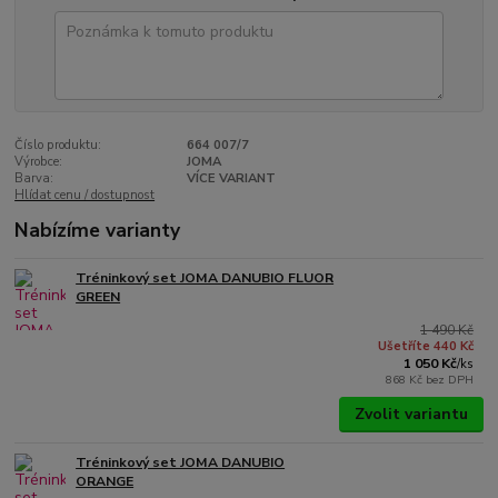
Číslo produktu:
664 007/7
Výrobce:
JOMA
Barva:
VÍCE VARIANT
Hlídat cenu / dostupnost
Nabízíme varianty
Tréninkový set JOMA DANUBIO FLUOR
GREEN
1 490 Kč
Ušetříte 440 Kč
1 050 Kč
/
ks
868 Kč
bez DPH
Zvolit variantu
Tréninkový set JOMA DANUBIO
ORANGE