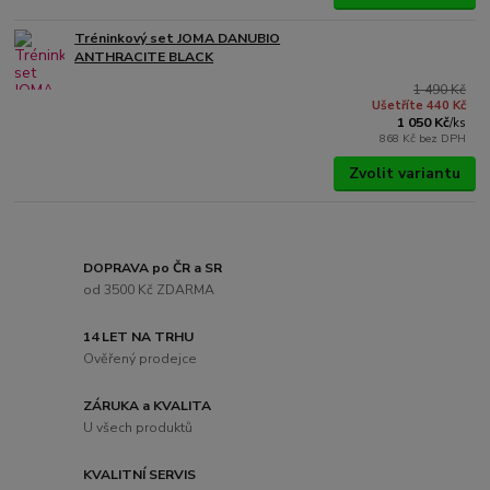
Tréninkový set JOMA DANUBIO
ANTHRACITE BLACK
1 490 Kč
Ušetříte 440 Kč
1 050 Kč
/
ks
868 Kč
bez DPH
Zvolit variantu
DOPRAVA po ČR a SR
od 3500 Kč ZDARMA
14 LET NA TRHU
Ověřený prodejce
ZÁRUKA a KVALITA
U všech produktů
KVALITNÍ SERVIS