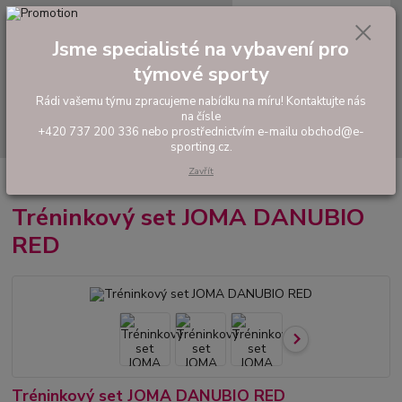
0
ks
tel: +420 737 200 336
CZK
za
0,00 Kč
Pondělí-Pátek: 8 - 17 hodin
Jsme specialisté na vybavení pro
týmové sporty
Menu
Rádi vašemu týmu zpracujeme nabídku na míru! Kontaktujte nás
na čísle
Hledat
+420 737 200 336 nebo prostřednictvím e-mailu obchod@e-
sporting.cz.
Zavřít
Úvod
FOTBAL
Tréninkový set JOMA DANUBIO RED
Tréninkový set JOMA DANUBIO
RED
Tréninkový set JOMA DANUBIO RED