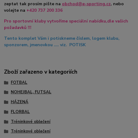
zeptat tak prosím pište na
obchod@e-sporting.cz
, nebo
volejte na
+420
737 200 336
Pro sportovní kluby vytvoříme speciální nabídku,dle vašich
požadavků !!!
Tento komplet Vám i potiskneme číslem, logem klubu,
sponzorem, jmenovkou .... viz. POTISK
Zboží zařazeno v kategoriích
FOTBAL
NOHEJBAL, FUTSAL
HÁZENÁ
FLORBAL
Tréninkové oblečení
Tréninkové oblečení