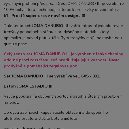
výrazným pruhem přes prsa .Dres JOMA DANUBIO III je vyroben z
100% polyesteru, technologií Interlock pro skvělý odvod potu z
těla.
Prostě super dres v novém designu !!!
Dále tento
set JOMA DANUBIO III
tvoří kontrastní jednobarevné
trenýrky pohodlného střihu z prodyšného materiálu, který
optimalizuje odvod potu z těla. Tyto trenýrky mají i nastavitelnou
gumu v pase.
Celý tento set JOMA DANUBIO III je vyroben z lehké tkaniny
odolné proti roztržení, což prodlužuje její životnost. Navíc
prodyšné a pomáhající regulovat pot.
Set JOMA DANUBIO III se vyrábí ve vel. 6XS - 3XL
Batoh JOMA ESTADIO III
Velice populární a oblíbený sportovní batoh s úložným prostorem
na obuv.
Do dvou zapínacích kapes vložíte oblečení a do spodního
úložného prostoru vložíte boty a můžete
vyrazit na trénink, nebo na zápas.