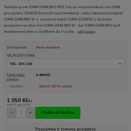
Tréninkový set JOMA DANUBIO RED Toto je nový tréninkový set JOMA
pro sezónu 2024/25 Set tvoří nový tréninkový , nebo zápasový komplet
JOMA DANUBIO III a sportovní batoh JOMA ESTADIO s úložným
prostorem na obuv Set JOMA DANUBIO III : Set JOMA DANUBIO tvoří
dvoubarevný dres s výstřihem do V a výra...
celý popis
Dostupnost
Není skladem
VELIKOSTI JOMA
Cena před
1 490 Kč
slevou
Ušetříte
440 Kč (
30
% sleva)
1 050 Kč
/
ks
868 Kč
bez DPH
Přidat do košíku
Poznámka k tomuto produktu