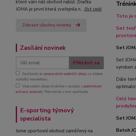
které vám náš obchod nabízí. Značka
Tréni
JOMA je první která zveřejnila n...
číst celé
Toto je 
Zobrazit všechny novinky
Set tvo
prostor
Zasílání novinek
Set JOM
Set JOMA
Přihlásit se
vyroben z
Souhlasím se
zpracováním osobních údajů
za účelem
Dále ten
rozesílky newsletteru.
optimaliz
Vaše osobní údaje chráníme v souladu s
podmínkami
ochrany soukromí
. Potvrzením s nimi souhlasíte.
Celý ten
prodyšné
E-sporting týmový
specialista
Set JOMA
Batoh J
Jsme sportovní obchod zaměřený na