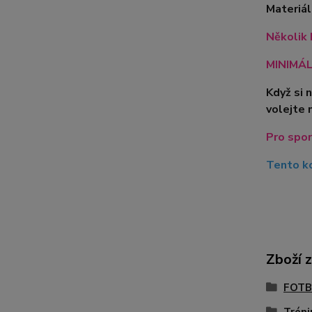
Materiá
Několik 
MINIMÁLN
Když si 
volejte 
Pro spor
Tento ko
Zboží 
FOTB