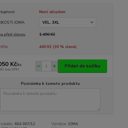
tupnost
Není skladem
LIKOSTI JOMA
a před slevou
1 490 Kč
tříte
440 Kč (
30
% sleva)
050 Kč
/
ks
Přidat do košíku
 Kč
bez DPH
Poznámka k tomuto produktu
roduktu:
664 007/12
Výrobce:
JOMA