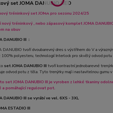
nkový set JOMA DANUBIO RED
nový tréninkový set JOMA pro sezónu 2024/25
ří nový tréninkový , nebo zápasový komplet JOMA DANUBI
em na obuv
A DANUBIO III :
 DANUBIO tvoří dvoubarevný dres s výstřihem do V a výrazný
 100% polyesteru, technologií Interlock pro skvělý odvod potu 
to
set JOMA DANUBIO III
tvoří kontrastní jednobarevné trenýr
uje odvod potu z těla. Tyto trenýrky mají i nastavitelnou gumu v
to set JOMA DANUBIO III je vyroben z lehké tkaniny odolné p
 a pomáhající regulovat pot.
 DANUBIO III se vyrábí ve vel. 6XS - 3XL
OMA ESTADIO III