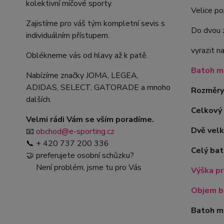
kolektivní míčové sporty.
Velice po
Zajistíme pro váš tým kompletní sevis s
Do dvou z
individuálním přístupem.
vyrazit n
Oblékneme vás od hlavy až k patě.
Batoh má
Nabízíme značky JOMA, LEGEA,
ADIDAS, SELECT, GATORADE a mnoho
Rozměry 
dalších.
Celkový 
Velmi rádi Vám se vším poradíme.
Dvě velk
📧
obchod@e-sporting.cz
📞 + 420 737 200 336
Celý bat
🤝 preferujete osobní schůzku?
Není problém, jsme tu pro Vás
Výška pr
Objem ba
Batoh m