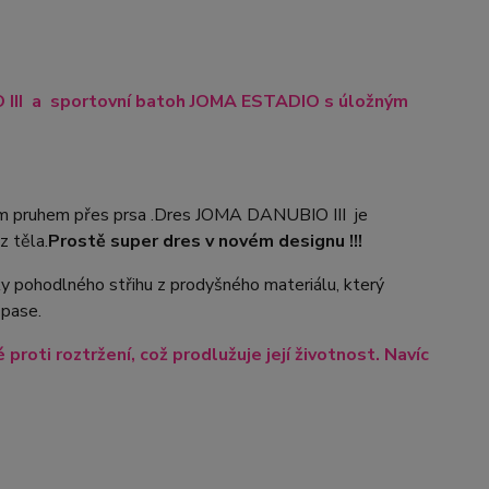
O III a sportovní batoh JOMA ESTADIO s úložným
m pruhem přes prsa .Dres JOMA DANUBIO III je
z těla.
Prostě super dres v novém designu !!!
ky pohodlného střihu z prodyšného materiálu, který
 pase.
roti roztržení, což prodlužuje její životnost. Navíc