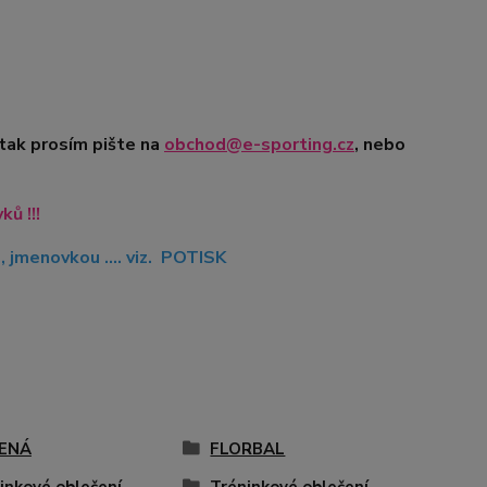
 tak prosím pište na
obchod@e-sporting.cz
, nebo
ů !!!
jmenovkou .... viz. POTISK
ENÁ
FLORBAL