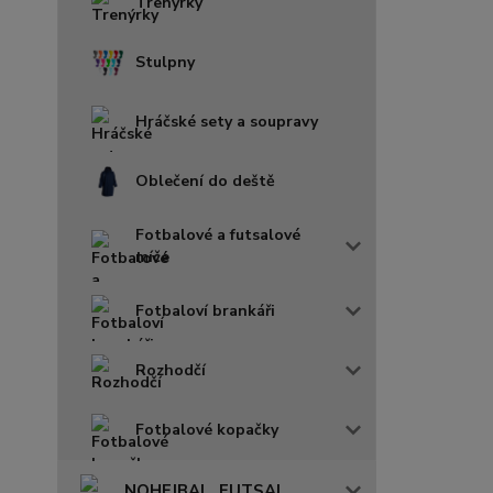
Trenýrky
Stulpny
Hráčské sety a soupravy
Oblečení do deště
Fotbalové a futsalové
míče
Fotbaloví brankáři
Rozhodčí
Fotbalové kopačky
NOHEJBAL, FUTSAL