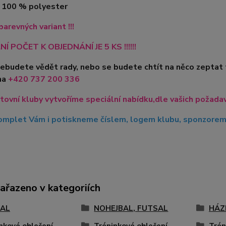
l 100 % polyester
barevných variant !!!
Í POČET K OBJEDNÁNÍ JE 5 KS !!!!!!
nebudete vědět rady, nebo se budete chtít na něco zeptat
na
+420
737 200 336
tovní kluby vytvoříme speciální nabídku,dle vašich požadavk
mplet Vám i potiskneme číslem, logem klubu, sponzorem, 
zařazeno v kategoriích
AL
NOHEJBAL, FUTSAL
HÁZ