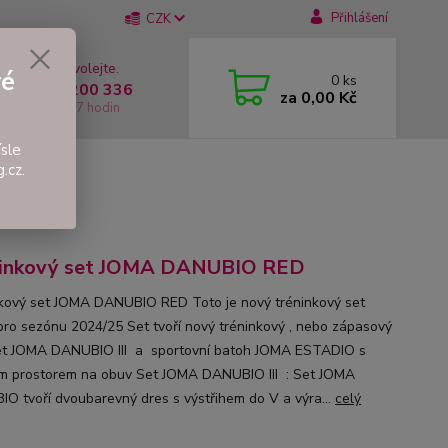
Přihlášení
CZK
 si rady? Zavolejte.
vé
0
ks
 +420 737 200 336
za
0,00 Kč
í-Pátek: 8 - 17 hodin
sle
.cz.
D
ninkový set JOMA DANUBIO RED
kový set JOMA DANUBIO RED Toto je nový tréninkový set
ro sezónu 2024/25 Set tvoří nový tréninkový , nebo zápasový
t JOMA DANUBIO III a sportovní batoh JOMA ESTADIO s
m prostorem na obuv Set JOMA DANUBIO III : Set JOMA
O tvoří dvoubarevný dres s výstřihem do V a výra...
celý