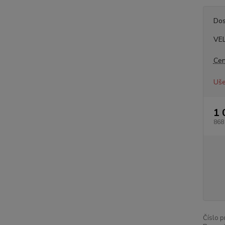
Dos
VE
Cen
Uše
1 
868
Číslo p