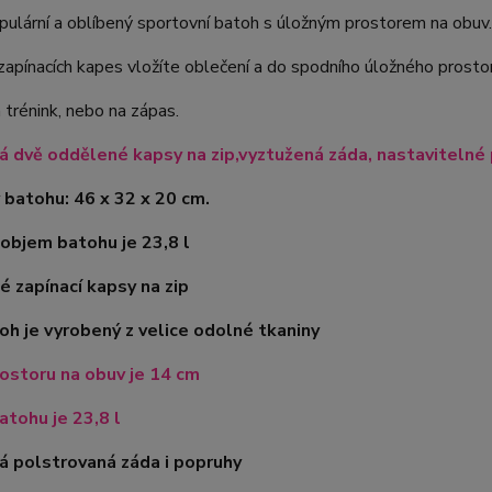
pulární a oblíbený sportovní batoh s úložným prostorem na obuv.
apínacích kapes vložíte oblečení a do spodního úložného prosto
a trénink, nebo na zápas.
 dvě oddělené kapsy na zip,vyztužená záda, nastavitelné
batohu: 46 x 32 x 20 cm.
objem batohu je 23,8 l
é zapínací kapsy na zip
oh je vyrobený z velice odolné tkaniny
ostoru na obuv je 14 cm
tohu je 23,8 l
á polstrovaná záda i popruhy