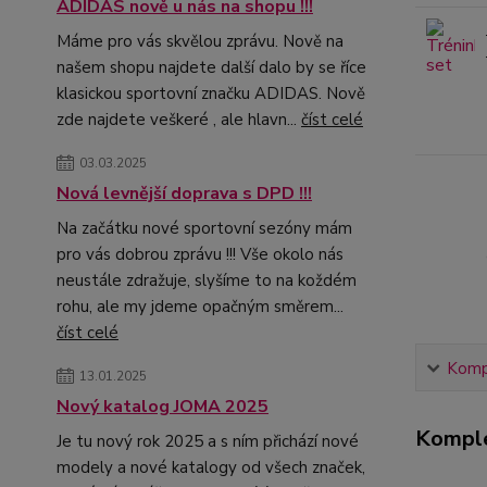
ADIDAS nově u nás na shopu !!!
Máme pro vás skvělou zprávu. Nově na
našem shopu najdete další dalo by se říce
klasickou sportovní značku ADIDAS. Nově
zde najdete veškeré , ale hlavn...
číst celé
03.03.2025
Nová levnější doprava s DPD !!!
Na začátku nové sportovní sezóny mám
pro vás dobrou zprávu !!! Vše okolo nás
neustále zdražuje, slyšíme to na koždém
rohu, ale my jdeme opačným směrem...
číst celé
Kompl
13.01.2025
Nový katalog JOMA 2025
Komple
Je tu nový rok 2025 a s ním přichází nové
modely a nové katalogy od všech značek,