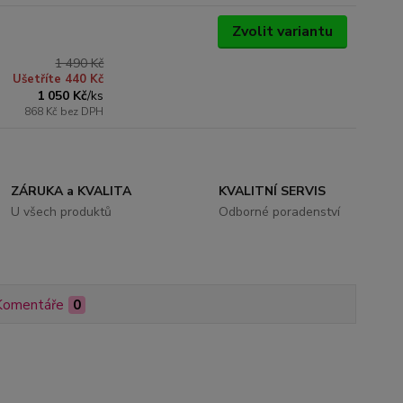
Zvolit variantu
1 490 Kč
Ušetříte 440 Kč
1 050 Kč
/
ks
868 Kč
bez DPH
ZÁRUKA a KVALITA
KVALITNÍ SERVIS
U všech produktů
Odborné poradenství
Komentáře
0