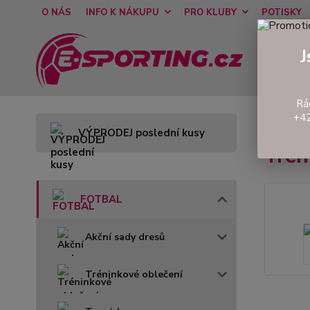
O NÁS
INFO K NÁKUPU
PRO KLUBY
POTISKY
J
Rá
+42
Úvod
VÝPRODEJ poslední kusy
Tré
FOTBAL
Akční sady dresů
Tréninkové oblečení