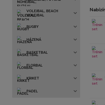
Nabízí
VOLEJBAL, BEACH
VOLEJBAL
RUGBY
HÁZENÁ
BASKETBAL
FLORBAL
KRIKET
PADEL