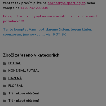
zeptat tak prosím pište na
obchod@e-sporting.cz
, nebo
volejte na
+420
737 200 336
Pro sportovní kluby vytvoříme speciální nabídku,dle vašich
požadavků !!!
Tento komplet Vám i potiskneme číslem, logem klubu,
sponzorem, jmenovkou .... viz. POTISK
Zboží zařazeno v kategoriích
FOTBAL
NOHEJBAL, FUTSAL
HÁZENÁ
FLORBAL
Tréninkové oblečení
Tréninkové oblečení