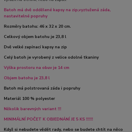
Batoh má dvě oddělené kapsy na zip,vyztužená záda,
nastavitelné popruhy
Rozměry batohu: 46 x 32 x 20 cm.
Celkový objem batohu je 23,8 l
Dvě velké zapínací kapsy na zip
Celý batoh je vyrobený z velice odolné tkaniny
Výška prostoru na obuv je 14 cm
Objem batohu je 23,8 l
Batoh má polstrovaná záda i popruhy
Materiál 100 % polyester
Několik barevných variant !!!
MINIMÁLNÍ POČET K OBJEDNÁNÍ JE 5 KS !!!!!!
Když si nebudete vědět rady, nebo se budete chtít na něco