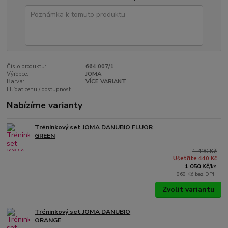
Číslo produktu:
664 007/1
Výrobce:
JOMA
Barva:
VÍCE VARIANT
Hlídat cenu / dostupnost
Nabízíme varianty
Tréninkový set JOMA DANUBIO FLUOR
GREEN
1 490 Kč
Ušetříte 440 Kč
1 050 Kč
/
ks
868 Kč
bez DPH
Zvolit variantu
Tréninkový set JOMA DANUBIO
ORANGE