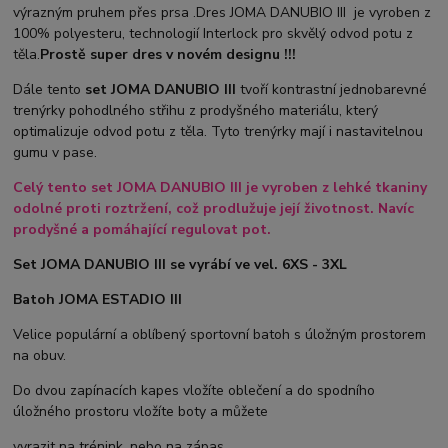
výrazným pruhem přes prsa .Dres JOMA DANUBIO III je vyroben z
100% polyesteru, technologií Interlock pro skvělý odvod potu z
těla.
Prostě super dres v novém designu !!!
Dále tento
set JOMA DANUBIO III
tvoří kontrastní jednobarevné
trenýrky pohodlného střihu z prodyšného materiálu, který
optimalizuje odvod potu z těla. Tyto trenýrky mají i nastavitelnou
gumu v pase.
Celý tento set JOMA DANUBIO III je vyroben z lehké tkaniny
odolné proti roztržení, což prodlužuje její životnost. Navíc
prodyšné a pomáhající regulovat pot.
Set JOMA DANUBIO III se vyrábí ve vel. 6XS - 3XL
Batoh JOMA ESTADIO III
Velice populární a oblíbený sportovní batoh s úložným prostorem
na obuv.
Do dvou zapínacích kapes vložíte oblečení a do spodního
úložného prostoru vložíte boty a můžete
vyrazit na trénink, nebo na zápas.