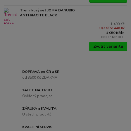
Tréninkový set JOMA DANUBIO
ANTHRACITE BLACK
1 490 Kč
Ušetříte 440 Kč
1 050 Kč
/
ks
868 Kč
bez DPH
Zvolit variantu
DOPRAVA po ČR a SR
od 3500 Kč ZDARMA
14 LET NA TRHU
Ověřený prodejce
ZÁRUKA a KVALITA
U všech produktů
KVALITNÍ SERVIS