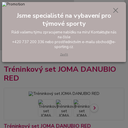
0
ks
tel: +420 737 200 336
CZK
za
0,00 Kč
Pondělí-Pátek: 8 - 17 hodin
Jsme specialisté na vybavení pro
týmové sporty
Menu
Rádi vašemu týmu zpracujeme nabídku na míru! Kontaktujte nás
na čísle
Hledat
+420 737 200 336 nebo prostřednictvím e-mailu obchod@e-
sporting.cz.
Zavřít
Úvod
FOTBAL
Tréninkový set JOMA DANUBIO RED
Tréninkový set JOMA DANUBIO
RED
Tréninkový set JOMA DANUBIO RED