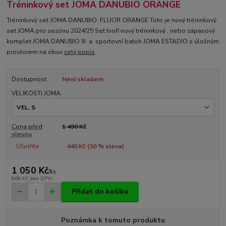
Tréninkový set JOMA DANUBIO ORANGE
Tréninkový set JOMA DANUBIO FLUOR ORANGE Toto je nový tréninkový
set JOMA pro sezónu 2024/25 Set tvoří nový tréninkový , nebo zápasový
komplet JOMA DANUBIO III a sportovní batoh JOMA ESTADIO s úložným
prostorem na obuv
celý popis
Dostupnost
Není skladem
VELIKOSTI JOMA
Cena před
1 490 Kč
slevou
Ušetříte
440 Kč (
30
% sleva)
1 050 Kč
/
ks
868 Kč
bez DPH
Přidat do košíku
Poznámka k tomuto produktu