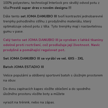
100% polyesteru, technologií Interlock pro skvělý odvod potu z
těla.
Prostě super dres v novém designu !!!
Dále tento
set JOMA DANUBIO III
tvoří kontrastní jednobarevné
trenýrky pohodlného střihu z prodyšného materiálu, který
optimalizuje odvod potu z těla. Tyto trenýrky mají i nastavitelnou
gumu v pase.
Celý tento set JOMA DANUBIO III je vyroben z lehké tkaniny
odolné proti roztržení, což prodlužuje její životnost. Navíc
prodyšné a pomáhající regulovat pot.
Set JOMA DANUBIO III se vyrábí ve vel. 6XS - 3XL
Batoh JOMA ESTADIO III
Velice populární a oblíbený sportovní batoh s úložným prostorem
na obuv.
Do dvou zapínacích kapes vložíte oblečení a do spodního
úložného prostoru vložíte boty a můžete
vyrazit na trénink, nebo na zápas.