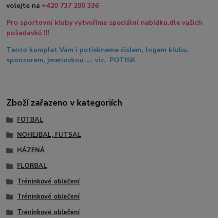
volejte na
+420
737 200 336
Pro sportovní kluby vytvoříme speciální nabídku,dle vašich
požadavků !!!
Tento komplet Vám i potiskneme číslem, logem klubu,
sponzorem, jmenovkou .... viz. POTISK
Zboží zařazeno v kategoriích
FOTBAL
NOHEJBAL, FUTSAL
HÁZENÁ
FLORBAL
Tréninkové oblečení
Tréninkové oblečení
Tréninkové oblečení