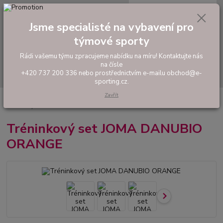
0
ks
tel: +420 737 200 336
CZK
za
0,00 Kč
Pondělí-Pátek: 8 - 17 hodin
Jsme specialisté na vybavení pro
týmové sporty
Menu
Rádi vašemu týmu zpracujeme nabídku na míru! Kontaktujte nás
na čísle
Hledat
+420 737 200 336 nebo prostřednictvím e-mailu obchod@e-
sporting.cz.
Zavřít
Úvod
FOTBAL
Tréninkové oblečení
Hráčské sady a dresy
Tréninkový set JOMA DANUBIO ORANGE
Tréninkový set JOMA DANUBIO
ORANGE