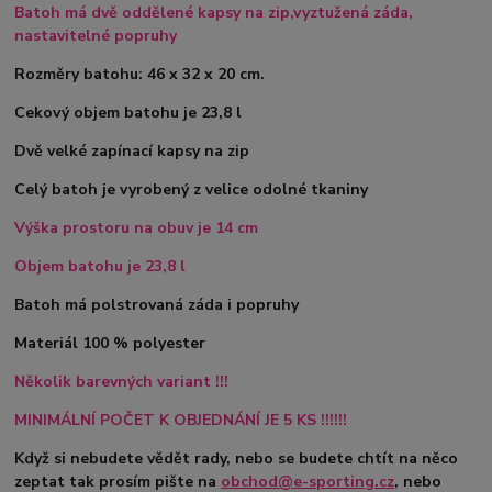
Batoh má dvě oddělené kapsy na zip,vyztužená záda,
nastavitelné popruhy
Rozměry batohu: 46 x 32 x 20 cm.
Cekový objem batohu je 23,8 l
Dvě velké zapínací kapsy na zip
Celý batoh je vyrobený z velice odolné tkaniny
Výška prostoru na obuv je 14 cm
Objem batohu je 23,8 l
Batoh má polstrovaná záda i popruhy
Materiál 100 % polyester
Několik barevných variant !!!
MINIMÁLNÍ POČET K OBJEDNÁNÍ JE 5 KS !!!!!!
Když si nebudete vědět rady, nebo se budete chtít na něco
zeptat tak prosím pište na
obchod@e-sporting.cz
, nebo