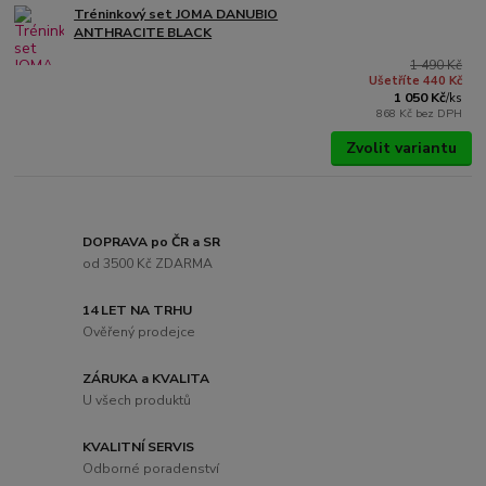
Tréninkový set JOMA DANUBIO
ANTHRACITE BLACK
1 490 Kč
Ušetříte 440 Kč
1 050 Kč
/
ks
868 Kč
bez DPH
Zvolit variantu
DOPRAVA po ČR a SR
od 3500 Kč ZDARMA
14 LET NA TRHU
Ověřený prodejce
ZÁRUKA a KVALITA
U všech produktů
KVALITNÍ SERVIS
Odborné poradenství