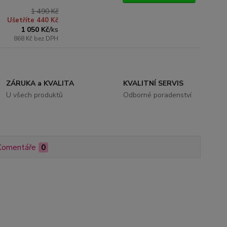
1 490 Kč
Ušetříte 440 Kč
1 050 Kč
/
ks
868 Kč
bez DPH
ZÁRUKA a KVALITA
KVALITNÍ SERVIS
U všech produktů
Odborné poradenství
Komentáře
0