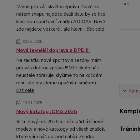
Máme pro vás skvělou zprávu. Nově na
našem shopu najdete další dalo by se říce
klasickou sportovní značku ADIDAS. Nově
zde najdete veškeré , ale hlavn...
číst celé
03.03.2025
Nová levnější doprava s DPD !!!
Na začátku nové sportovní sezóny mám
pro vás dobrou zprávu !!! Vše okolo nás
neustále zdražuje, slyšíme to na koždém
rohu, ale my jdeme opačným směrem...
číst celé
Kompl
13.01.2025
Komple
Nový katalog JOMA 2025
Je tu nový rok 2025 a s ním přichází nové
Tréni
modely a nové katalogy od všech značek,
které vám náš obchod nabízí. Značka