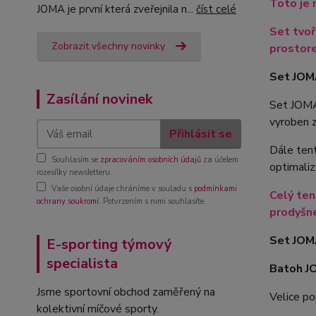
Toto je 
JOMA je první která zveřejnila n...
číst celé
Set tvo
Zobrazit všechny novinky
prostor
Set JOM
Zasílání novinek
Set JOMA
vyroben z
Přihlásit se
Dále ten
Souhlasím se
zpracováním osobních údajů
za účelem
optimaliz
rozesílky newsletteru.
Vaše osobní údaje chráníme v souladu s
podmínkami
Celý ten
ochrany soukromí
. Potvrzením s nimi souhlasíte.
prodyšné
Set JOMA
E-sporting týmový
specialista
Batoh J
Jsme sportovní obchod zaměřený na
Velice po
kolektivní míčové sporty.