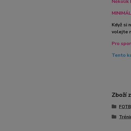
Několik 
MINIMÁLN
Když si 
volejte 
Pro spor
Tento ko
Zboží 
FOTB
Tréni