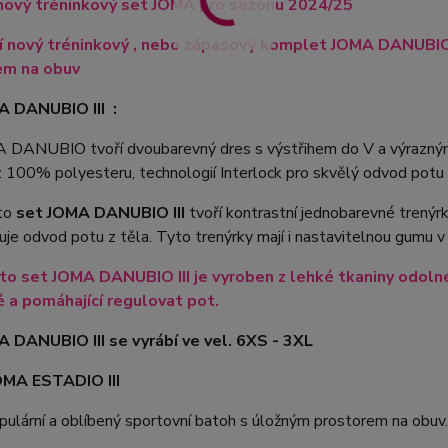
nový tréninkový set JOMA pro sezónu 2024/25
ří nový tréninkový , nebo zápasový komplet JOMA DANUBI
em na obuv
A DANUBIO III :
 DANUBIO tvoří dvoubarevný dres s výstřihem do V a výrazný
 100% polyesteru, technologií Interlock pro skvělý odvod potu 
to
set JOMA DANUBIO III
tvoří kontrastní jednobarevné trenýr
uje odvod potu z těla. Tyto trenýrky mají i nastavitelnou gumu v
to set JOMA DANUBIO III je vyroben z lehké tkaniny odolné p
 a pomáhající regulovat pot.
 DANUBIO III se vyrábí ve vel. 6XS - 3XL
OMA ESTADIO III
pulární a oblíbený sportovní batoh s úložným prostorem na obuv.