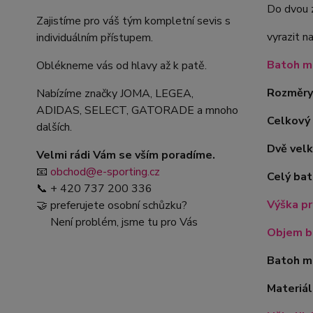
Do dvou z
Zajistíme pro váš tým kompletní sevis s
vyrazit n
individuálním přístupem.
Batoh má
Oblékneme vás od hlavy až k patě.
Rozměry 
Nabízíme značky JOMA, LEGEA,
ADIDAS, SELECT, GATORADE a mnoho
Celkový 
dalších.
Dvě velk
Velmi rádi Vám se vším poradíme.
📧
obchod@e-sporting.cz
Celý bat
📞 + 420 737 200 336
Výška pr
🤝 preferujete osobní schůzku?
Není problém, jsme tu pro Vás
Objem ba
Batoh m
Materiá