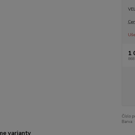
VE
Cen
Uše
1 
868
Číslo p
Barva:
me varianty