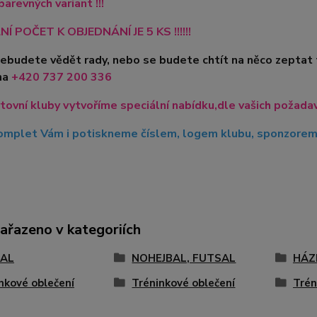
barevných variant !!!
Í POČET K OBJEDNÁNÍ JE 5 KS !!!!!!
nebudete vědět rady, nebo se budete chtít na něco zeptat
na
+420
737 200 336
tovní kluby vytvoříme speciální nabídku,dle vašich požadavk
mplet Vám i potiskneme číslem, logem klubu, sponzorem, 
zařazeno v kategoriích
AL
NOHEJBAL, FUTSAL
HÁZ
nkové oblečení
Tréninkové oblečení
Trén