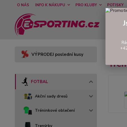
O NÁS
INFO K NÁKUPU
PRO KLUBY
POTISKY
J
Rá
+42
Úvod
VÝPRODEJ poslední kusy
Tré
FOTBAL
Akční sady dresů
Tréninkové oblečení
Trenýrky