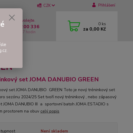
Přihlášení
CZK
 si rady? Zavolejte.
vé
0
ks
 +420 737 200 336
za
0,00 Kč
í-Pátek: 8 - 17 hodin
sle
.cz.
EEN
ninkový set JOMA DANUBIO GREEN
kový set JOMA DANUBIO GREEN Toto je nový tréninkový set
ro sezónu 2024/25 Set tvoří nový tréninkový , nebo zápasový
t JOMA DANUBIO III a sportovní batoh JOMA ESTADIO s
m prostorem na obuv
celý popis
tupnost
Není skladem