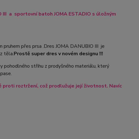
O III a sportovní batoh JOMA ESTADIO s úložným
m pruhem přes prsa .Dres JOMA DANUBIO III je
z těla.
Prostě super dres v novém designu !!!
ky pohodlného střihu z prodyšného materiálu, který
 pase.
roti roztržení, což prodlužuje její životnost. Navíc