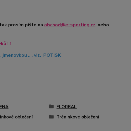
 tak prosím pište na
obchod@e-sporting.cz
, nebo
ů !!!
jmenovkou .... viz. POTISK
ENÁ
FLORBAL
inkové oblečení
Tréninkové oblečení