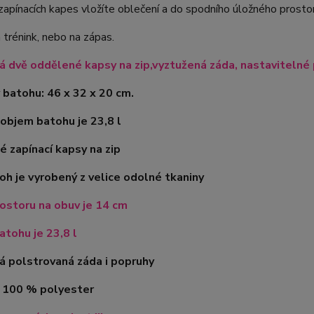
apínacích kapes vložíte oblečení a do spodního úložného prosto
a trénink, nebo na zápas.
 dvě oddělené kapsy na zip,vyztužená záda, nastavitelné
batohu: 46 x 32 x 20 cm.
objem batohu je 23,8 l
é zapínací kapsy na zip
oh je vyrobený z velice odolné tkaniny
ostoru na obuv je 14 cm
tohu je 23,8 l
á polstrovaná záda i popruhy
l 100 % polyester