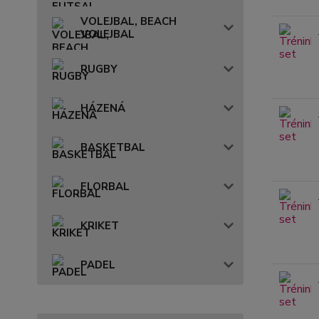
VOLEJBAL, BEACH
VOLEJBAL
RUGBY
HÁZENÁ
BASKETBAL
FLORBAL
KRIKET
PADEL