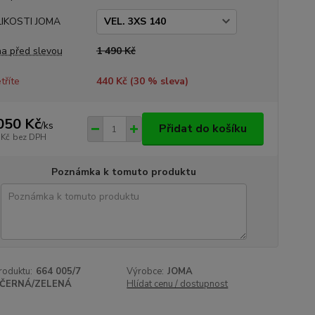
LIKOSTI JOMA
a před slevou
1 490 Kč
tříte
440 Kč (
30
% sleva)
050 Kč
/
ks
Přidat do košíku
 Kč
bez DPH
Poznámka k tomuto produktu
roduktu:
664 005/7
Výrobce:
JOMA
ČERNÁ/ZELENÁ
Hlídat cenu / dostupnost