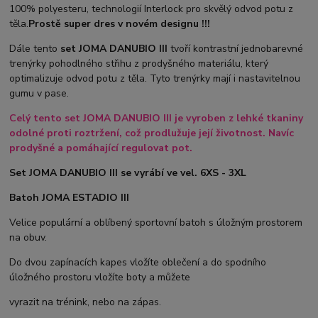
100% polyesteru, technologií Interlock pro skvělý odvod potu z
těla.
Prostě super dres v novém designu !!!
Dále tento
set JOMA DANUBIO III
tvoří kontrastní jednobarevné
trenýrky pohodlného střihu z prodyšného materiálu, který
optimalizuje odvod potu z těla. Tyto trenýrky mají i nastavitelnou
gumu v pase.
Celý tento set JOMA DANUBIO III je vyroben z lehké tkaniny
odolné proti roztržení, což prodlužuje její životnost. Navíc
prodyšné a pomáhající regulovat pot.
Set JOMA DANUBIO III se vyrábí ve vel. 6XS - 3XL
Batoh JOMA ESTADIO III
Velice populární a oblíbený sportovní batoh s úložným prostorem
na obuv.
Do dvou zapínacích kapes vložíte oblečení a do spodního
úložného prostoru vložíte boty a můžete
vyrazit na trénink, nebo na zápas.