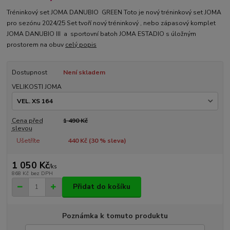
Tréninkový set JOMA DANUBIO GREEN Toto je nový tréninkový set JOMA
pro sezónu 2024/25 Set tvoří nový tréninkový , nebo zápasový komplet
JOMA DANUBIO III a sportovní batoh JOMA ESTADIO s úložným
prostorem na obuv
celý popis
Dostupnost
Není skladem
VELIKOSTI JOMA
Cena před
1 490 Kč
slevou
Ušetříte
440 Kč (
30
% sleva)
1 050 Kč
/
ks
868 Kč
bez DPH
Přidat do košíku
Poznámka k tomuto produktu