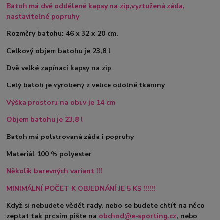
Batoh má dvě oddělené kapsy na zip,vyztužená záda,
nastavitelné popruhy
Rozměry batohu: 46 x 32 x 20 cm.
Celkový objem batohu je 23,8 l
Dvě velké zapínací kapsy na zip
Celý batoh je vyrobený z velice odolné tkaniny
Výška prostoru na obuv je 14 cm
Objem batohu je 23,8 l
Batoh má polstrovaná záda i popruhy
Materiál 100 % polyester
Několik barevných variant !!!
MINIMÁLNÍ POČET K OBJEDNÁNÍ JE 5 KS !!!!!!
Když si nebudete vědět rady, nebo se budete chtít na něco
zeptat tak prosím pište na
obchod@e-sporting.cz
, nebo