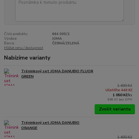
Číslo produktu:
664 005/2
Výrobce:
JOMA
Barva:
ČERNÁ/ZELENÁ
Hlídat cenu / dostupnost
Nabízíme varianty
Tréninkový set JOMA DANUBIO FLUOR
GREEN
1 490 Kč
Ušetříte 440 Kč
1 050 Kč
/
ks
868 Kč
bez DPH
Zvolit variantu
Tréninkový set JOMA DANUBIO
ORANGE
1 490 Kč