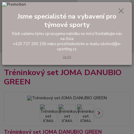
0
ks
tel: +420 737 200 336
CZK
za
0,00 Kč
Pondělí-Pátek: 8 - 17 hodin
Jsme specialisté na vybavení pro
týmové sporty
Menu
Rádi vašemu týmu zpracujeme nabídku na míru! Kontaktujte nás
na čísle
Hledat
+420 737 200 336 nebo prostřednictvím e-mailu obchod@e-
sporting.cz.
Zavřít
Úvod
FOTBAL
Tréninkový set JOMA DANUBIO GREEN
Tréninkový set JOMA DANUBIO
GREEN
Tréninkový set JOMA DANUBIO GREEN