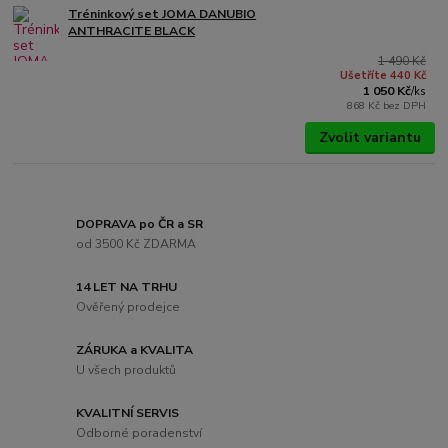
Tréninkový set JOMA DANUBIO
ANTHRACITE BLACK
1 490 Kč
Ušetříte 440 Kč
1 050 Kč
/
ks
868 Kč
bez DPH
Zvolit variantu
DOPRAVA po ČR a SR
od 3500 Kč ZDARMA
14 LET NA TRHU
Ověřený prodejce
ZÁRUKA a KVALITA
U všech produktů
KVALITNÍ SERVIS
Odborné poradenství