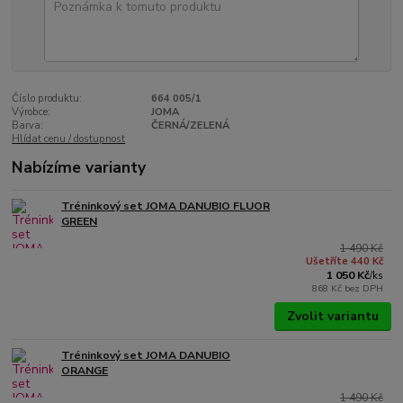
Číslo produktu:
664 005/1
Výrobce:
JOMA
Barva:
ČERNÁ/ZELENÁ
Hlídat cenu / dostupnost
Nabízíme varianty
Tréninkový set JOMA DANUBIO FLUOR
GREEN
1 490 Kč
Ušetříte 440 Kč
1 050 Kč
/
ks
868 Kč
bez DPH
Zvolit variantu
Tréninkový set JOMA DANUBIO
ORANGE
1 490 Kč