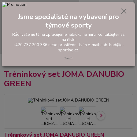
0
ks
tel: +420 737 200 336
CZK
za
0,00 Kč
Pondělí-Pátek: 8 - 17 hodin
Jsme specialisté na vybavení pro
týmové sporty
Menu
Rádi vašemu týmu zpracujeme nabídku na míru! Kontaktujte nás
na čísle
Hledat
+420 737 200 336 nebo prostřednictvím e-mailu obchod@e-
sporting.cz.
Zavřít
Úvod
FOTBAL
Tréninkový set JOMA DANUBIO GREEN
Tréninkový set JOMA DANUBIO
GREEN
Tréninkový set JOMA DANUBIO GREEN