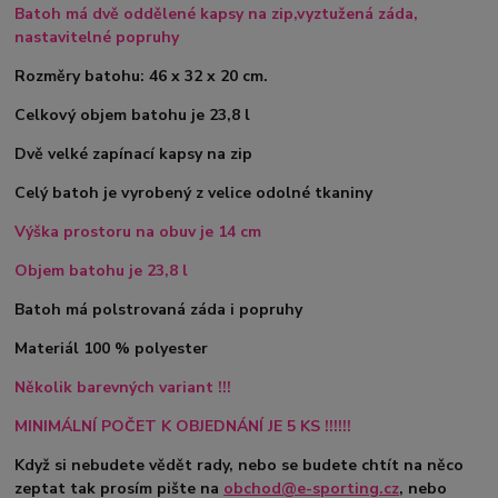
Batoh má dvě oddělené kapsy na zip,vyztužená záda,
nastavitelné popruhy
Rozměry batohu: 46 x 32 x 20 cm.
Celkový objem batohu je 23,8 l
Dvě velké zapínací kapsy na zip
Celý batoh je vyrobený z velice odolné tkaniny
Výška prostoru na obuv je 14 cm
Objem batohu je 23,8 l
Batoh má polstrovaná záda i popruhy
Materiál 100 % polyester
Několik barevných variant !!!
MINIMÁLNÍ POČET K OBJEDNÁNÍ JE 5 KS !!!!!!
Když si nebudete vědět rady, nebo se budete chtít na něco
zeptat tak prosím pište na
obchod@e-sporting.cz
, nebo