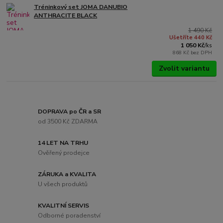
Tréninkový set JOMA DANUBIO
ANTHRACITE BLACK
1 490 Kč
Ušetříte 440 Kč
1 050 Kč
/
ks
868 Kč
bez DPH
Zvolit variantu
DOPRAVA po ČR a SR
od 3500 Kč ZDARMA
14 LET NA TRHU
Ověřený prodejce
ZÁRUKA a KVALITA
U všech produktů
KVALITNÍ SERVIS
Odborné poradenství