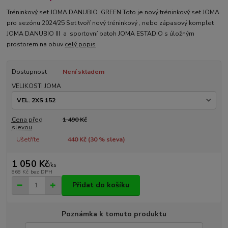
Tréninkový set JOMA DANUBIO GREEN Toto je nový tréninkový set JOMA
pro sezónu 2024/25 Set tvoří nový tréninkový , nebo zápasový komplet
JOMA DANUBIO III a sportovní batoh JOMA ESTADIO s úložným
prostorem na obuv
celý popis
Dostupnost
Není skladem
VELIKOSTI JOMA
Cena před
1 490 Kč
slevou
Ušetříte
440 Kč (
30
% sleva)
1 050 Kč
/
ks
868 Kč
bez DPH
Přidat do košíku
Poznámka k tomuto produktu