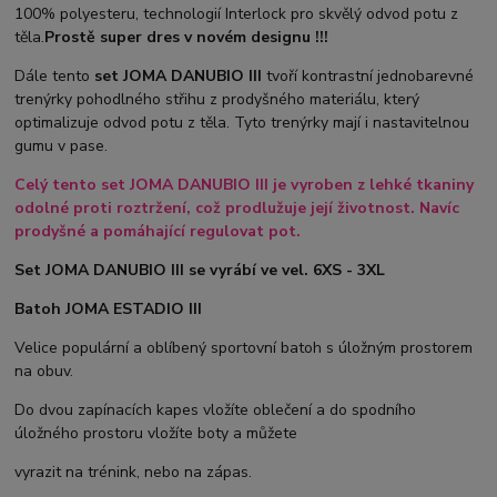
100% polyesteru, technologií Interlock pro skvělý odvod potu z
těla.
Prostě super dres v novém designu !!!
Dále tento
set JOMA DANUBIO III
tvoří kontrastní jednobarevné
trenýrky pohodlného střihu z prodyšného materiálu, který
optimalizuje odvod potu z těla. Tyto trenýrky mají i nastavitelnou
gumu v pase.
Celý tento set JOMA DANUBIO III je vyroben z lehké tkaniny
odolné proti roztržení, což prodlužuje její životnost. Navíc
prodyšné a pomáhající regulovat pot.
Set JOMA DANUBIO III se vyrábí ve vel. 6XS - 3XL
Batoh JOMA ESTADIO III
Velice populární a oblíbený sportovní batoh s úložným prostorem
na obuv.
Do dvou zapínacích kapes vložíte oblečení a do spodního
úložného prostoru vložíte boty a můžete
vyrazit na trénink, nebo na zápas.