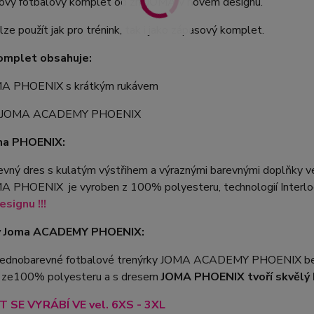
nový fotbalový komplet od zn. JOMA v novém designu.
ze použít jak pro trénink, tak i jako zápasový komplet.
omplet obsahuje:
MA PHOENIX s krátkým rukávem
y JOMA ACADEMY PHOENIX
ma PHOENIX:
vný dres s kulatým výstřihem a výraznými barevnými doplňky ve
A PHOENIX je vyroben z 100% polyesteru, technologií Interloc
signu !!!
y Joma ACADEMY PHOENIX:
 jednobarevné fotbalové trenýrky JOMA ACADEMY PHOENIX bez 
 ze100% polyesteru a s dresem
JOMA PHOENIX tvoří skvělý 
 SE VYRÁBÍ VE vel. 6XS - 3XL