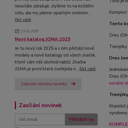
Toto je 
neustále zdražuje, slyšíme to na koždém
Komplet l
rohu, ale my jdeme opačným směrem...
číst celé
Tento k
13.01.2025
Dres JO
Nový katalog JOMA 2025
Trenýrk
Je tu nový rok 2025 a s ním přichází nové
modely a nové katalogy od všech značek,
Dres Jo
které vám náš obchod nabízí. Značka
JOMA je první která zveřejnila n...
číst celé
Jednobare
Dres JOM
novém de
Zobrazit všechny novinky
Trenýrk
Zasílání novinek
Klasické
vyrobeny
Přihlásit se
KOMPLET