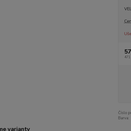
VE
Cen
Uše
57
471
Číslo p
Barva:
me varianty