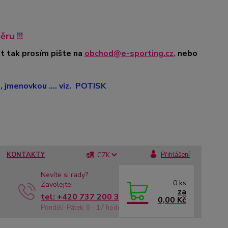
ru !!!
t tak prosím pište na
obchod@e-sporting.cz
,
nebo
jmenovkou .... viz. POTISK
KONTAKTY
Přihlášení
CZK
Nevíte si rady?
0
ks
Zavolejte.
za
tel: +420 737 200 336
0,00 Kč
Pondělí-Pátek: 8 - 17 hodin