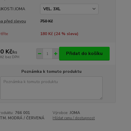
LIKOSTI JOMA
a před slevou
750 Kč
tříte
180 Kč (
24
% sleva)
0 Kč
/
ks
Přidat do košíku
 Kč
bez DPH
Poznámka k tomuto produktu
roduktu:
766 001
Výrobce:
JOMA
TM. MODRÁ / ČERVENÁ
Hlídat cenu / dostupnost