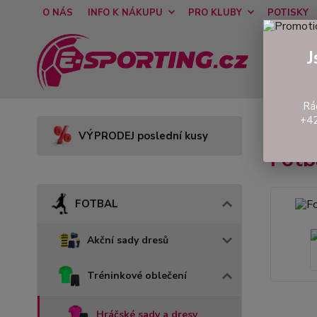
O NÁS
INFO K NÁKUPU
PRO KLUBY
POTISKY
J
Rá
+42
Úvod
VÝPRODEJ poslední kusy
Fot
FOTBAL
Akční sady dresů
Tréninkové oblečení
Hráčské sady a dresy