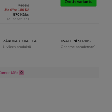
Zvolit variantu
750 Kč
Ušetříte 180 Kč
570 Kč
/
ks
471 Kč
bez DPH
ZÁRUKA a KVALITA
KVALITNÍ SERVIS
U všech produktů
Odborné poradenství
Komentáře
0