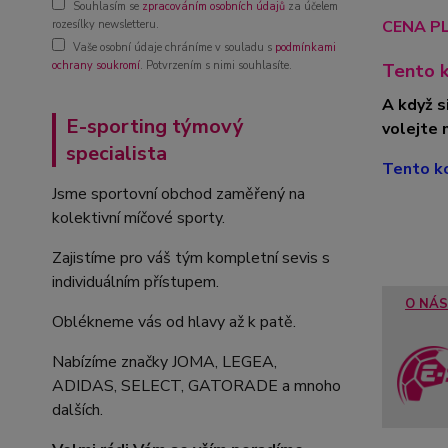
Souhlasím se
zpracováním osobních údajů
za účelem
CENA PL
rozesílky newsletteru.
Vaše osobní údaje chráníme v souladu s
podmínkami
ochrany soukromí
. Potvrzením s nimi souhlasíte.
Tento k
A když s
E-sporting týmový
volejte 
specialista
Tento ko
Jsme sportovní obchod zaměřený na
kolektivní míčové sporty.
Zajistíme pro váš tým kompletní sevis s
individuálním přístupem.
O NÁS
Oblékneme vás od hlavy až k patě.
Nabízíme značky JOMA, LEGEA,
ADIDAS, SELECT, GATORADE a mnoho
dalších.