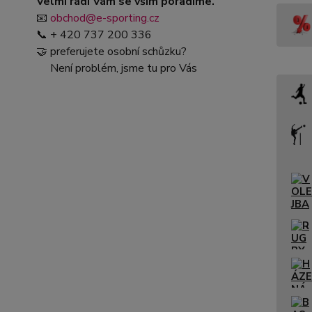
Velmi rádi Vám se vším poradíme.
📧
obchod@e-sporting.cz
📞 + 420 737 200 336
🤝 preferujete osobní schůzku?
Není problém, jsme tu pro Vás