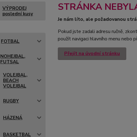
STRÁNKA NEBYL
VÝPRODEJ
poslední kusy
Je nám líto, ale požadovanou strá
Pokud jste zadali adresu ručně, zkont
použít navigaci hlavního menu nebo př
FOTBAL
Přejít na úvodní stránku
NOHEJBAL,
FUTSAL
VOLEJBAL,
BEACH
VOLEJBAL
RUGBY
HÁZENÁ
BASKETBAL