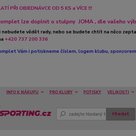
ATÍ PŘI OBJEDNÁVCE OD 5 KS a VÍCE !!!
omplet lze doplnit o stulpny
JOMA
, dle vašeho výbě
i nebudete vědět rady, nebo se budete chtít na něco zepta
na
+420 737 200 336
mplet Vám i potiskneme číslem, logem klubu, sponzorem, 
INFO K NÁKUPU
PRO KLUBY
POTISKY
VELIKOSTI
Hledat