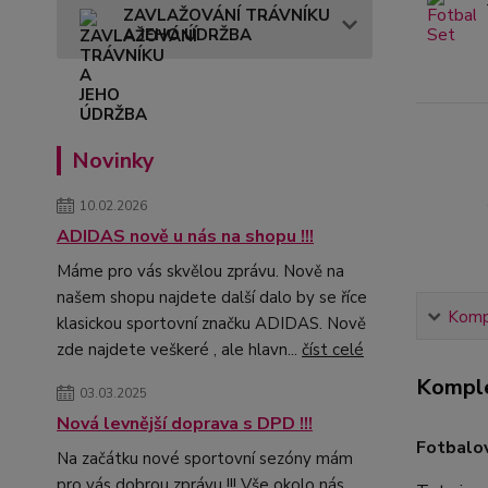
ZAVLAŽOVÁNÍ TRÁVNÍKU
A JEHO ÚDRŽBA
Novinky
10.02.2026
ADIDAS nově u nás na shopu !!!
Máme pro vás skvělou zprávu. Nově na
našem shopu najdete další dalo by se říce
Kompl
klasickou sportovní značku ADIDAS. Nově
zde najdete veškeré , ale hlavn...
číst celé
Komple
03.03.2025
Nová levnější doprava s DPD !!!
Fotbalo
Na začátku nové sportovní sezóny mám
pro vás dobrou zprávu !!! Vše okolo nás