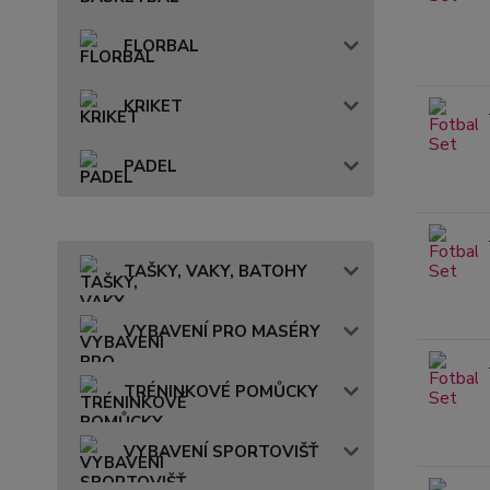
FLORBAL
KRIKET
PADEL
TAŠKY, VAKY, BATOHY
VYBAVENÍ PRO MASÉRY
TRÉNINKOVÉ POMŮCKY
VYBAVENÍ SPORTOVIŠŤ