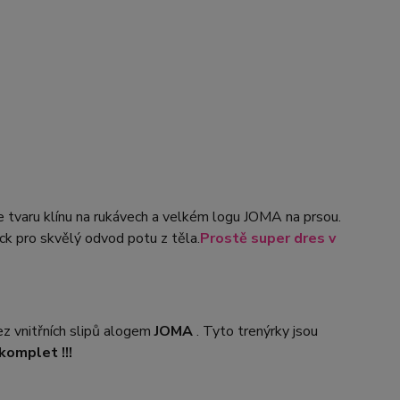
 tvaru klínu na rukávech a velkém logu JOMA na prsou.
k pro skvělý odvod potu z těla.
Prostě super dres v
vnitřních slipů a
logem
JOMA
. Tyto trenýrky jsou
komplet !!!